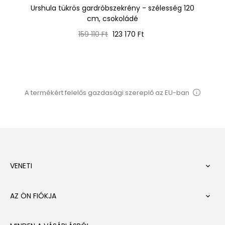
0
Urshula tükrös gardróbszekrény - szélesség 120
Sa
cm, csokoládé
Normál
Ár
159 110 Ft
123 170 Ft
ár
A termékért felelős gazdasági szereplő az EU-ban
VENETI

AZ ÖN FIÓKJA
