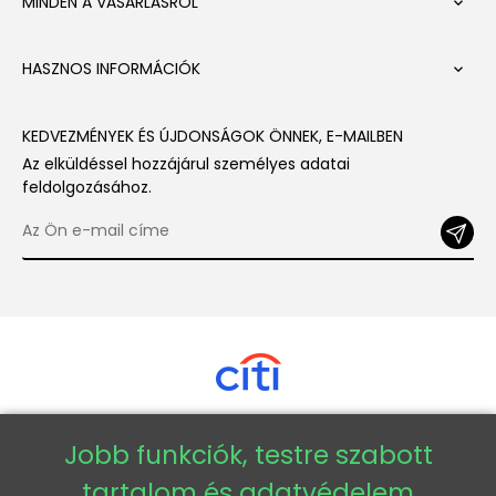
MINDEN A VÁSÁRLÁSRÓL

HASZNOS INFORMÁCIÓK

KEDVEZMÉNYEK ÉS ÚJDONSÁGOK ÖNNEK, E-MAILBEN
Az elküldéssel hozzájárul személyes adatai
feldolgozásához.
Jobb funkciók, testre szabott
Copyright © 2026 - Veneti™
tartalom és adatvédelem