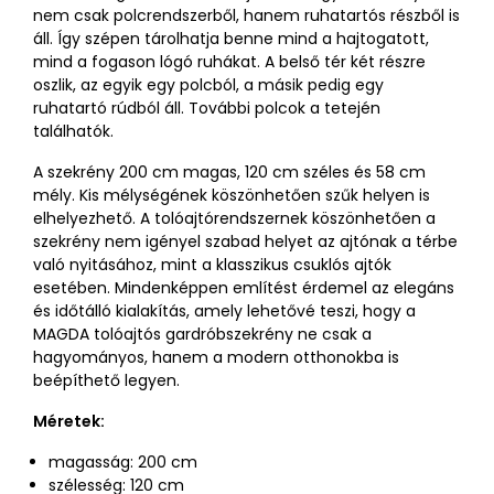
nem csak polcrendszerből, hanem ruhatartós részből is
áll. Így szépen tárolhatja benne mind a hajtogatott,
mind a fogason lógó ruhákat. A belső tér két részre
oszlik, az egyik egy polcból, a másik pedig egy
ruhatartó rúdból áll. További polcok a tetején
találhatók.
A szekrény 200 cm magas, 120 cm széles és 58 cm
mély. Kis mélységének köszönhetően szűk helyen is
elhelyezhető. A tolóajtórendszernek köszönhetően a
szekrény nem igényel szabad helyet az ajtónak a térbe
való nyitásához, mint a klasszikus csuklós ajtók
esetében. Mindenképpen említést érdemel az elegáns
és időtálló kialakítás, amely lehetővé teszi, hogy a
MAGDA tolóajtós gardróbszekrény ne csak a
hagyományos, hanem a modern otthonokba is
beépíthető legyen.
Méretek:
magasság: 200 cm
szélesség: 120 cm