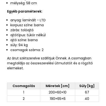
mélység: 58 cm
Egyéb paraméterek:
anyag: laminált - LTD
korpusz színe: barna
zárás: tolóajtó
ajtótípus: tükör nélkül
ajtó színe: barna
súly: 94 kg
csomagok száma: 2
Az árut szétszerelve szállítjuk Önnek. A csomagban
megtalálja az összeszerelési útmutatót és a rögzítő
elemeket.
Csomagolás
Méretek [cm]
Súly [kg]
1
200×60×10
67
2
190×65×6
40