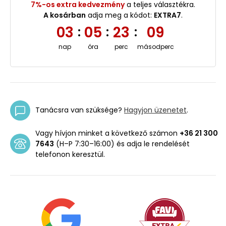
7%-os extra kedvezmény
a teljes választékra.
A kosárban
adja meg a kódot:
EXTRA7
.
03
05
23
08
:
:
:
nap
óra
perc
másodperc
Tanácsra van szüksége?
Hagyjon üzenetet
.
Vagy hívjon minket a következő számon
+36 21 300
7643
(H–P 7:30–16:00) és adja le rendelését
telefonon keresztül.