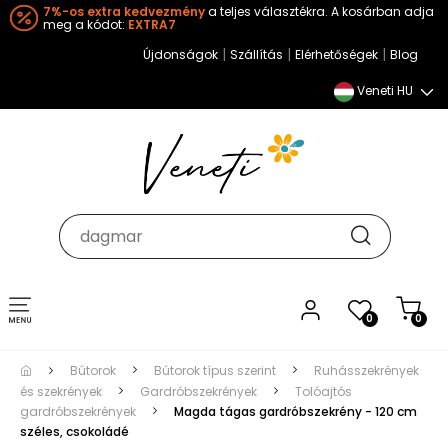
7%-os extra kedvezmény
a teljes választékra. A kosárban adja
meg a kódot:
EXTRA7
|
|
|
Újdonságok
Szállítás
Elérhetőségek
Blog
Veneti HU
Toggle
0
0
navigation
Bútorok
Bútorok típus szerint
Ruhásszekrények
és szekrények
Gardróbszekrények
Tolóajtós
gardróbszekrények
Magda tágas gardróbszekrény - 120 cm
széles, csokoládé