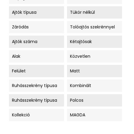
Ajtók típusa
Tükör nélkül
Záródás
Tolóajtós szekrénnyel
Ajtók száma
Kétajtósak
Alak
Közvetlen
Felület
Matt
Ruhásszekrény típusa
Kombinált
Ruhásszekrény típusa
Polcos
Kollekció
MAGDA