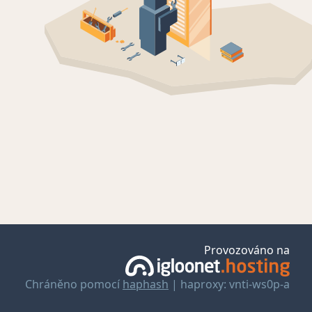
Provozováno na
Chráněno pomocí
haphash
| haproxy: vnti-ws0p-a