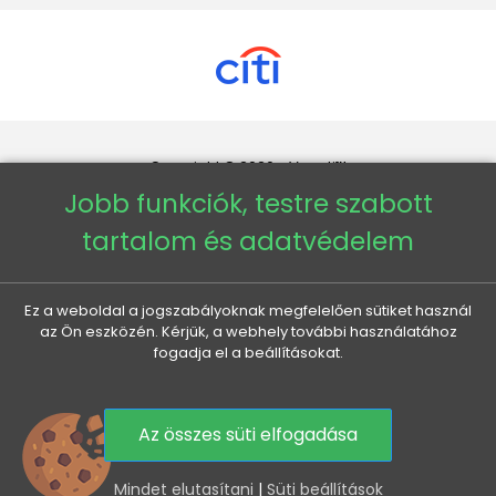
Copyright © 2026 - Veneti™
Jobb funkciók, testre szabott
Veneti HU
tartalom és adatvédelem
Veneti CZ
Ez a weboldal a jogszabályoknak megfelelően sütiket használ
az Ön eszközén. Kérjük, a webhely további használatához
Veneti DE
fogadja el a beállításokat.
Veneti SK
Az összes süti elfogadása
0
Mindet elutasítani
|
Süti beállítások