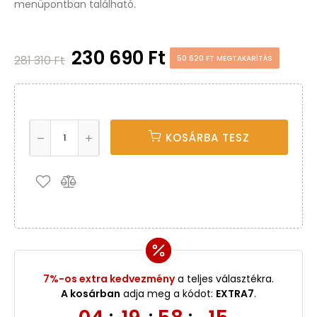
menüpontban található.
230 690 Ft
281 310 Ft
50 620 FT MEGTAKARÍTÁS
KOSÁRBA TESZ
7%-os extra kedvezmény
a teljes választékra.
A kosárban
adja meg a kódot:
EXTRA7
.