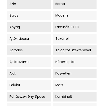
Szín
Barna
Stílus
Modern
Anyag
Laminált - LTD
Ajtók típusa
Tükörrel
Záródás
Tolóajtós szekrénnyel
Ajtók száma
Háromajtós
Alak
Közvetlen
Felület
Matt
Ruhásszekrény típusa
Kombinált