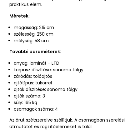
praktikus elem.
Méretek:
magasság: 215 cm
szélesség: 250 cm
mélység: 58 cm
További paraméterek:
anyag: laminát - LTD
korpusz díszítése: sonoma tölgy
záródás: tolóajtós
ajtótípus: tükörrel
ajtók díszítése: sonoma tölgy
ajtók száma: 3
súly: 165 kg
csomagok száma: 4
Az árut szétszerelve szállítjuk. A csomagban szerelési
útmutatót és rögzítőelemeket is talál.