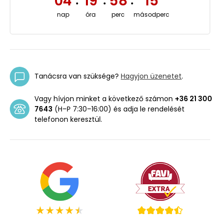
04
19
58
14
:
:
:
nap
óra
perc
másodperc
Tanácsra van szüksége?
Hagyjon üzenetet
.
Vagy hívjon minket a következő számon
+36 21 300
7643
(H–P 7:30–16:00) és adja le rendelését
telefonon keresztül.