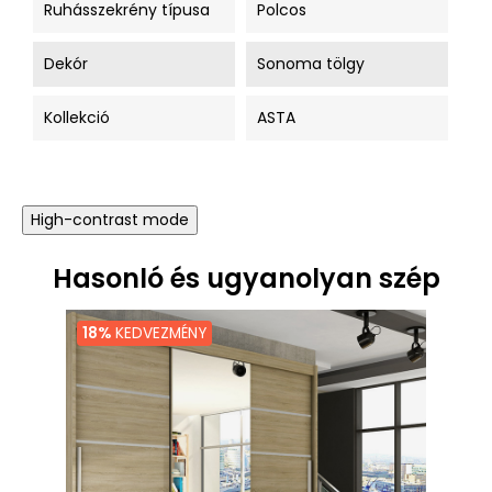
Ruhásszekrény típusa
Polcos
Dekór
Sonoma tölgy
Kollekció
ASTA
High-contrast mode
Hasonló és ugyanolyan szép
18%
KEDVEZMÉNY