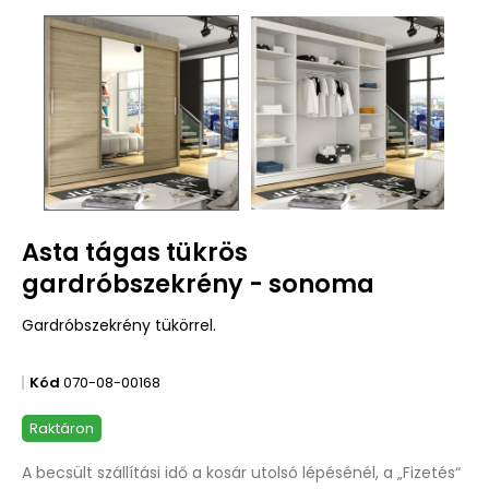
Asta tágas tükrös
gardróbszekrény - sonoma
Gardróbszekrény tükörrel.
Kód
070-08-00168
Raktáron
A becsült szállítási idő a kosár utolsó lépésénél, a „Fizetés“