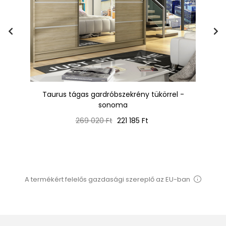
Taurus tágas gardróbszekrény tükörrel -
El
sonoma
Normál
Ár
269 020 Ft
221 185 Ft
ár
A termékért felelős gazdasági szereplő az EU-ban