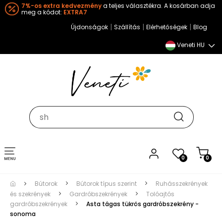
7%-os extra kedvezmény
a teljes választékra. A kosárban adja
meg a kódot:
EXTRA7
|
|
|
Újdonságok
Szállítás
Elérhetőségek
Blog
Veneti HU
Toggle
0
0
navigation
Bútorok
Bútorok típus szerint
Ruhásszekrények
és szekrények
Gardróbszekrények
Tolóajtós
gardróbszekrények
Asta tágas tükrös gardróbszekrény -
sonoma