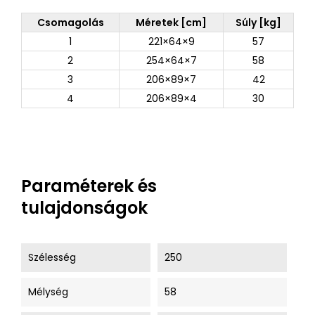
Csomagolás
Méretek [cm]
Súly [kg]
1
221×64×9
57
2
254×64×7
58
3
206×89×7
42
4
206×89×4
30
Paraméterek és
tulajdonságok
Szélesség
250
Mélység
58