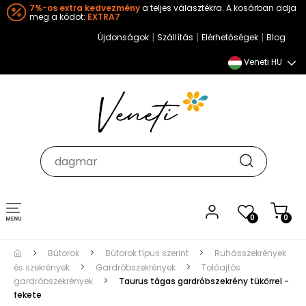
7%-os extra kedvezmény
a teljes választékra. A kosárban adja
meg a kódot:
EXTRA7
|
|
|
Újdonságok
Szállítás
Elérhetőségek
Blog
Veneti HU
Toggle
0
0
navigation
Bútorok
Bútorok típus szerint
Ruhásszekrények
és szekrények
Gardróbszekrények
Tolóajtós
gardróbszekrények
Taurus tágas gardróbszekrény tükörrel -
fekete