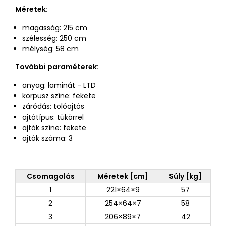
Méretek:
magasság: 215 cm
szélesség: 250 cm
mélység: 58 cm
További paraméterek:
anyag: laminát - LTD
korpusz színe: fekete
záródás: tolóajtós
ajtótípus: tükörrel
ajtók színe: fekete
ajtók száma: 3
Csomagolás
Méretek [cm]
Súly [kg]
1
221×64×9
57
2
254×64×7
58
3
206×89×7
42