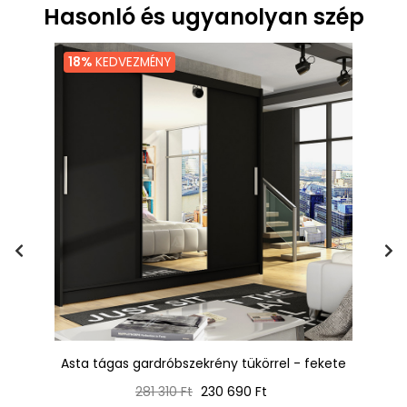
Hasonló és ugyanolyan szép
18%
KEDVEZMÉNY
 cm
Asta tágas gardróbszekrény tükörrel - fekete
Da
Normál
Ár
281 310 Ft
230 690 Ft