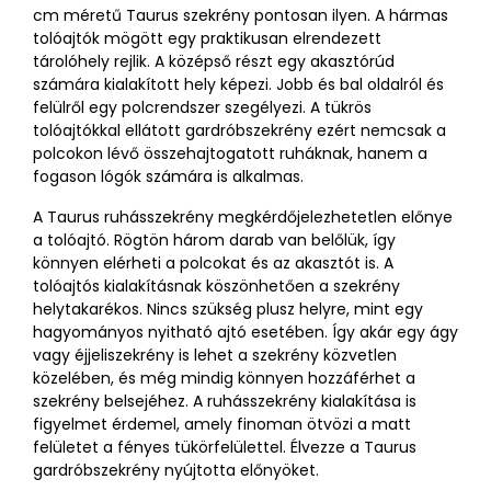
cm méretű Taurus szekrény pontosan ilyen. A hármas
tolóajtók mögött egy praktikusan elrendezett
tárolóhely rejlik. A középső részt egy akasztórúd
számára kialakított hely képezi. Jobb és bal oldalról és
felülről egy polcrendszer szegélyezi. A tükrös
tolóajtókkal ellátott gardróbszekrény ezért nemcsak a
polcokon lévő összehajtogatott ruháknak, hanem a
fogason lógók számára is alkalmas.
A Taurus ruhásszekrény megkérdőjelezhetetlen előnye
a tolóajtó. Rögtön három darab van belőlük, így
könnyen elérheti a polcokat és az akasztót is. A
tolóajtós kialakításnak köszönhetően a szekrény
helytakarékos. Nincs szükség plusz helyre, mint egy
hagyományos nyitható ajtó esetében. Így akár egy ágy
vagy éjjeliszekrény is lehet a szekrény közvetlen
közelében, és még mindig könnyen hozzáférhet a
szekrény belsejéhez. A ruhásszekrény kialakítása is
figyelmet érdemel, amely finoman ötvözi a matt
felületet a fényes tükörfelülettel. Élvezze a Taurus
gardróbszekrény nyújtotta előnyöket.