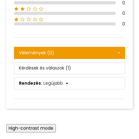
0
0
0
Vélemények (0)
Kérdések és válaszok (1)
Rendezés:
Legújabb
High-contrast mode