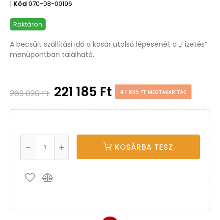
Kód
070-08-00196
Raktáron
A becsült szállítási idő a kosár utolsó lépésénél, a „Fizetés“
menüpontban található.
221 185 Ft
269 020 Ft
47 835 FT MEGTAKARÍTÁS
KOSÁRBA TESZ