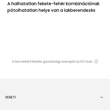
A halhatatlan fekete-fehér kombinációnak
pótolhatatlan helye van a lakberendezés
A termékért felelős gazdasági szereplő az EU-ban
VENETI
