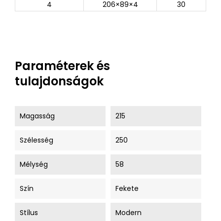
4
206×89×4
30
Paraméterek és
tulajdonságok
Magasság
215
Szélesség
250
Mélység
58
Szín
Fekete
Stílus
Modern