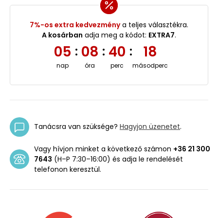
7%-os extra kedvezmény
a teljes választékra.
A kosárban
adja meg a kódot:
EXTRA7
.
05
08
40
17
:
:
:
nap
óra
perc
másodperc
Tanácsra van szüksége?
Hagyjon üzenetet
.
Vagy hívjon minket a következő számon
+36 21 300
7643
(H–P 7:30–16:00) és adja le rendelését
telefonon keresztül.