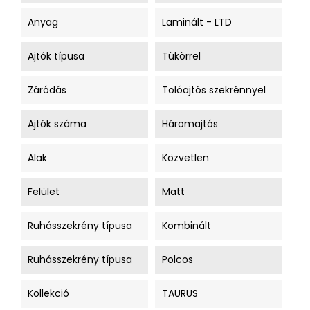
Anyag
Laminált - LTD
Ajtók típusa
Tükörrel
Záródás
Tolóajtós szekrénnyel
Ajtók száma
Háromajtós
Alak
Közvetlen
Felület
Matt
Ruhásszekrény típusa
Kombinált
Ruhásszekrény típusa
Polcos
Kollekció
TAURUS