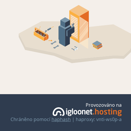
Provozováno na
Chráněno pomocí
haphash
| haproxy: vnti-ws0p-a