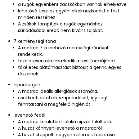
a rugók egyenként zacskókban vannak elhelyezve
lehetővé teszi az egyéni alkalmazkodást a test
minden részéhez
A zsákok tompítják a rugók egymáshoz
súrlódásából eredő nem kívánt zajokat.
7 keménységi zóna
A matrac 7 különböző merevségi zónával
rendelkezik.
tökéletesen alkalmazkodik a test formájához
tökéletes alátámasztást biztosít a gerinc egyes
részeinek
hipoallergén
A matrac ideális allergiások számára.
csökkenti az atkák szaporodását, így segít
fenntartani a megfelelő higiéniát
levehető fedél
A matrac kerületén L alakú cipzár található.
A huzat könnyen levehető a matracról
A huzat steppelt, nagyon kellemes tapintású.