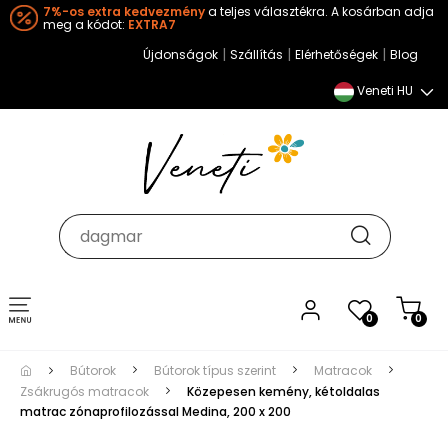
7%-os extra kedvezmény
a teljes választékra. A kosárban adja
meg a kódot:
EXTRA7
|
|
|
Újdonságok
Szállítás
Elérhetőségek
Blog
Veneti HU
Toggle
0
0
navigation
Bútorok
Bútorok típus szerint
Matracok
Zsákrugós matracok
Közepesen kemény, kétoldalas
matrac zónaprofilozással Medina, 200 x 200