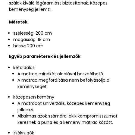
szálak kiváló légáramlást biztosítanak. Közepes
keménység jellemzi.
Méretek:
szélesség: 200 cm
magasság: 18 cm
hossz: 200 cm
Egyéb paraméterek és jellemzők:
kétoldalas
A matrac mindkét oldalával használható.
A matrac megfordítása nem befolyásolja a
keménységét
közepesen kemény
A matracot univerzális, közepes keménység
jellemzi.
Alkalmas azok számára, akik kompromisszumot
keresnek a puha és a kemény matrac között.
zsákrugók