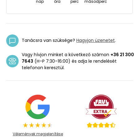
nap
óra
perc
másodperc
Tanácsra van szüksége?
Hagyjon üzenetet
.
Vagy hívjon minket a következő számon
+36 21 300
7643
(H–P 7:30–16:00) és adja le rendelését
telefonon keresztül.
Vélemények megjelenítése