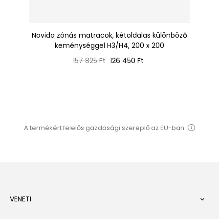
al,
Novida zónás matracok, kétoldalas különböző
Kö
 x
keménységgel H3/H4, 200 x 200
m
Normál
Ár
157 825 Ft
126 450 Ft
ár
A termékért felelős gazdasági szereplő az EU-ban
VENETI
