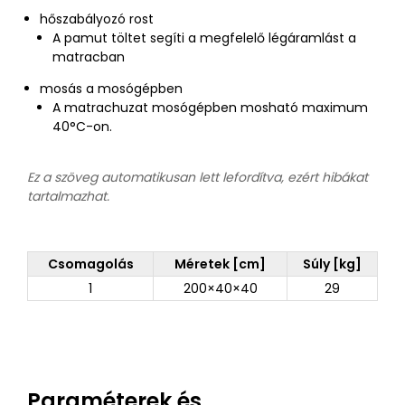
hőszabályozó rost
A pamut töltet segíti a megfelelő légáramlást a
matracban
mosás a mosógépben
A matrachuzat mosógépben mosható maximum
40°C-on.
Ez a szöveg automatikusan lett lefordítva, ezért hibákat
tartalmazhat.
Csomagolás
Méretek [cm]
Súly [kg]
1
200×40×40
29
Paraméterek és