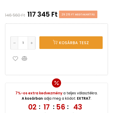
117 345 Ft
146 560 Ft
29 215 FT MEGTAKARÍTÁS
KOSÁRBA TESZ
7%-os extra kedvezmény
a teljes választékra.
A kosárban
adja meg a kódot:
EXTRA7
.
02
17
56
42
:
:
: