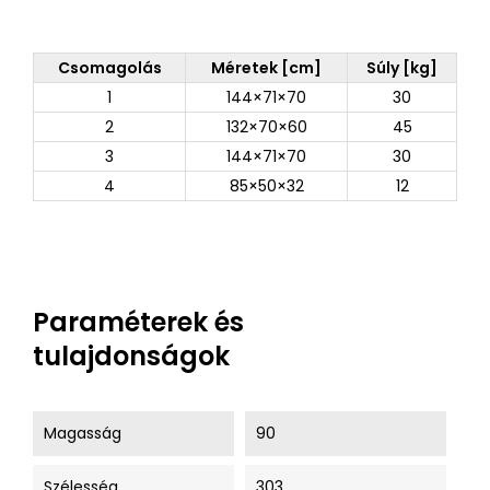
Csomagolás
Méretek [cm]
Súly [kg]
1
144×71×70
30
2
132×70×60
45
3
144×71×70
30
4
85×50×32
12
Paraméterek és
tulajdonságok
Magasság
90
Szélesség
303