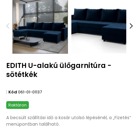
EDITH U-alakú ülőgarnitúra -
sötétkék
Kód
061-01-01137
Raktáron
A becsült szállítási idő a kosár utolsó lépésénél, a „Fizetés“
menüpontban található.