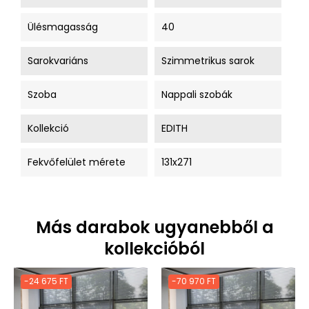
Ülésmagasság
40
Sarokvariáns
Szimmetrikus sarok
Szoba
Nappali szobák
Kollekció
EDITH
Fekvőfelület mérete
131x271
Más darabok ugyanebből a
kollekcióból
-24 675 FT
-70 970 FT