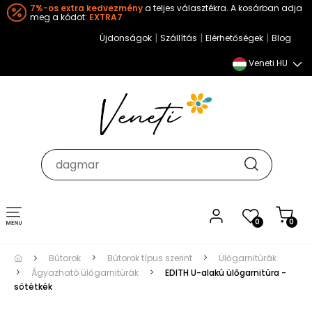
7%-os extra kedvezmény
a teljes választékra. A kosárban adja
meg a kódot:
EXTRA7
|
|
|
Újdonságok
Szállítás
Elérhetőségek
Blog
Veneti HU
Toggle
0
0
navigation
Bútorok
Bútorok típus szerint
Ülőgarnitúrák
Ágyazható ülőgarnitúrák
EDITH U-alakú ülőgarnitúra -
sötétkék