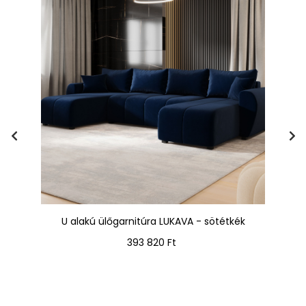
U alakú ülőgarnitúra LUKAVA - sötétkék
Ár
393 820 Ft