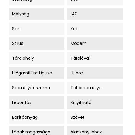
Mélység
140
Szín
Kék
Stílus
Modern
Tárolóhely
Tárolóval
Ülőgarnitúra típusa
U-hoz
Személyek száma
Többszemélyes
Lebontás
Kinyitható
Borítóanyag
Szövet
Lábak magassága
Alacsony lábak