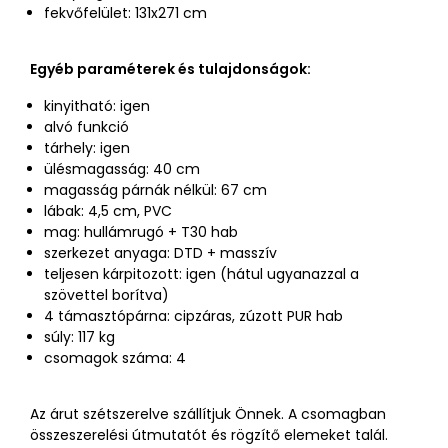
fekvőfelület: 131x271 cm
Egyéb paraméterek és tulajdonságok:
kinyitható: igen
alvó funkció
tárhely: igen
ülésmagasság: 40 cm
magasság párnák nélkül: 67 cm
lábak: 4,5 cm, PVC
mag: hullámrugó + T30 hab
szerkezet anyaga: DTD + masszív
teljesen kárpitozott: igen (hátul ugyanazzal a
szövettel borítva)
4 támasztópárna: cipzáras, zúzott PUR hab
súly: 117 kg
csomagok száma: 4
Az árut szétszerelve szállítjuk Önnek. A csomagban
összeszerelési útmutatót és rögzítő elemeket talál.