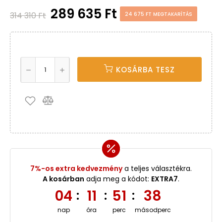
289 635 Ft
314 310 Ft
24 675 FT MEGTAKARÍTÁS
KOSÁRBA TESZ
7%-os extra kedvezmény
a teljes választékra.
A kosárban
adja meg a kódot:
EXTRA7
.
04
11
51
37
:
:
:
nap
óra
perc
másodperc