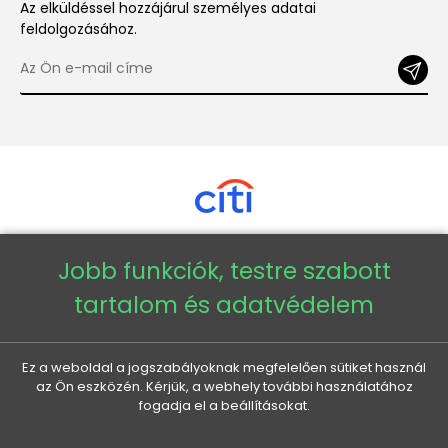
Az elküldéssel hozzájárul személyes adatai
feldolgozásához.
Jobb funkciók, testre szabott
Copyright © 2026 - Veneti™
tartalom és adatvédelem
Veneti HU
Ez a weboldal a jogszabályoknak megfelelően sütiket használ
az Ön eszközén. Kérjük, a webhely további használatához
Veneti CZ
fogadja el a beállításokat.
Veneti DE