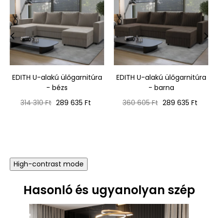
‹
›
EDITH U-alakú ülőgarnitúra
EDITH U-alakú ülőgarnitúra
- bézs
- barna
Normál
Ár
Normál
Ár
314 310 Ft
289 635 Ft
360 605 Ft
289 635 Ft
ár
ár
High-contrast mode
Hasonló és ugyanolyan szép