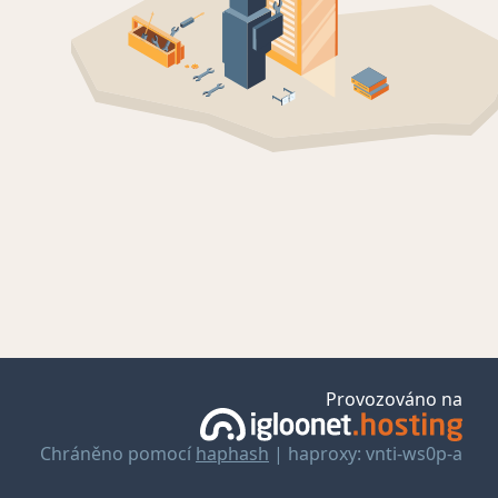
Provozováno na
Chráněno pomocí
haphash
| haproxy: vnti-ws0p-a