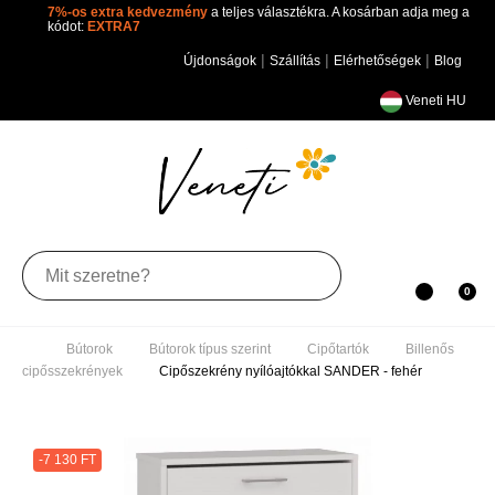
7%-os extra kedvezmény
a teljes választékra. A kosárban adja
meg a kódot:
EXTRA7
|
|
|
Újdonságok
Szállítás
Elérhetőségek
Blog
Veneti HU
Toggle
0
0
navigation
Bútorok
Bútorok típus szerint
Cipőtartók
Billenős cipősszekrények
Cipőszekrény nyílóajtókkal SANDER
- fehér