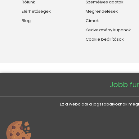
Rólunk
Személyes adatok
Elérhetőségek
Megrendelések
Blog
Címek
Kedvezmény kuponok
Cookie beállítások
Jobb fu
Ez a weboldal a jogszabályoknak megfel
Copyright © 2026 - Veneti™
0