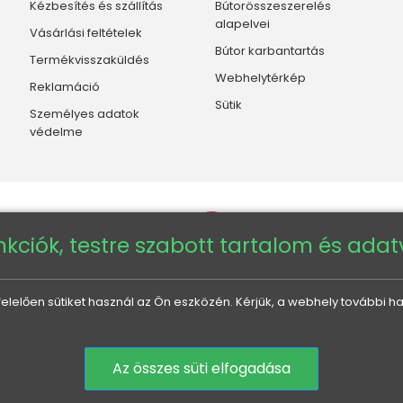
Kézbesítés és szállítás
Bútorösszeszerelés
alapelvei
Vásárlási feltételek
Bútor karbantartás
Termékvisszaküldés
Webhelytérkép
Reklamáció
Sütik
Személyes adatok
védelme
nkciók, testre szabott tartalom és ada
elően sütiket használ az Ön eszközén. Kérjük, a webhely további ha
Veneti HU
Veneti CZ
Veneti DE
Veneti SK
Az összes süti elfogadása