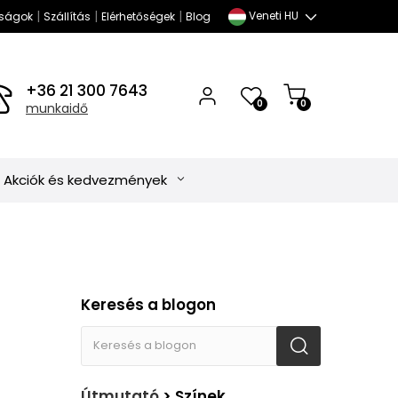
|
|
|
Veneti HU
ságok
Szállítás
Elérhetőségek
Blog
+36 21 300 7643
0
0
munkaidő
Akciók és kedvezmények
Keresés a blogon
Útmutató
> Színek