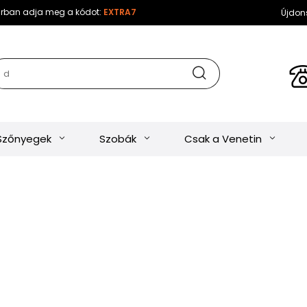
sárban adja meg a kódot:
EXTRA7
Újdon
Szőnyegek
Szobák
Csak a Venetin