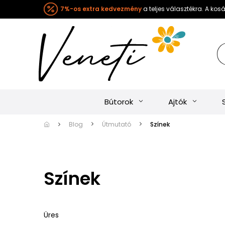
7%-os extra kedvezmény
a teljes választékra. A ko
Bútorok
Ajtók
Blog
Útmutató
Színek
Színek
Üres