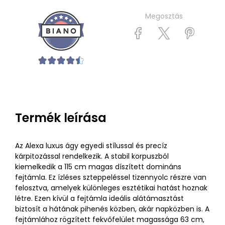
Megosztás
Termék leírása
Az Alexa luxus ágy egyedi stílussal és precíz
kárpitozással rendelkezik. A stabil korpuszból
kiemelkedik a 115 cm magas díszített domináns
fejtámla. Ez ízléses szteppeléssel tizennyolc részre van
felosztva, amelyek különleges esztétikai hatást hoznak
létre. Ezen kívül a fejtámla ideális alátámasztást
biztosít a hátának pihenés közben, akár napközben is. A
fejtámlához rögzített fekvőfelület magassága 63 cm,