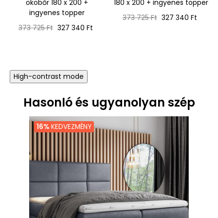
ökobőr 180 x 200 +
180 x 200 + ingyenes topper
ingyenes topper
Normál
Ár
373 725 Ft
327 340 Ft
Normál
Ár
ár
373 725 Ft
327 340 Ft
ár
High-contrast mode
Hasonló és ugyanolyan szép
16%
KEDVEZMÉNY