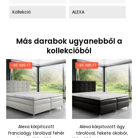
Kollekció
ALEXA
Más darabok ugyanebből a
kollekcióból
-46 385 FT
-46 385 FT
Alexa kárpitozott
Alexa kárpitozott ágy
franciaágy tárolóval fehér
tárolóval, fekete ökobőr,