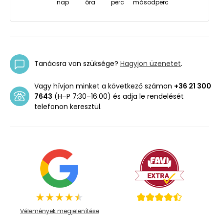
nap
óra
perc
másodperc
Tanácsra van szüksége?
Hagyjon üzenetet
.
Vagy hívjon minket a következő számon
+36 21 300
7643
(H–P 7:30–16:00) és adja le rendelését
telefonon keresztül.
Vélemények megjelenítése