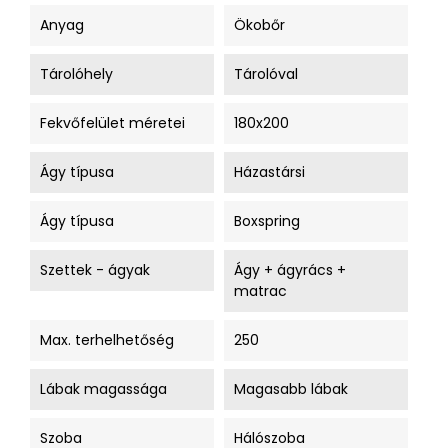
Anyag
Ökobőr
Tárolóhely
Tárolóval
Fekvőfelület méretei
180x200
Ágy típusa
Házastársi
Ágy típusa
Boxspring
Szettek - ágyak
Ágy + ágyrács +
matrac
Max. terhelhetőség
250
Lábak magassága
Magasabb lábak
Szoba
Hálószoba