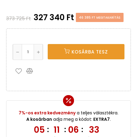
327 340 Ft
373 725 Ft
46 385 FT MEGTAKARÍTÁS
KOSÁRBA TESZ
7%-os extra kedvezmény
a teljes választékra.
A kosárban
adja meg a kódot:
EXTRA7
.
05
11
06
32
:
:
: