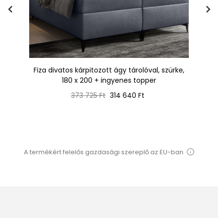
e,
Fiza divatos kárpitozott ágy tárolóval, szürke,
R
180 x 200 + ingyenes topper
Normál
Ár
373 725 Ft
314 640 Ft
ár
A termékért felelős gazdasági szereplő az EU-ban