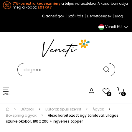
7%-os extra kedvezmény
a teljes választékra. A kosárban adja
meg a kódot:
EXTRA7
|
|
|
Újdonságok
Szállítás
Elérhetőségek
Blog
Veneti HU
Toggle
0
0
navigation
Bútorok
Bútorok típus szerint
Ágyak
Boxspring ágyak
Alexa kárpitozott ágy tárolóval, világos
szürke ökobőr, 180 x 200 + ingyenes topper