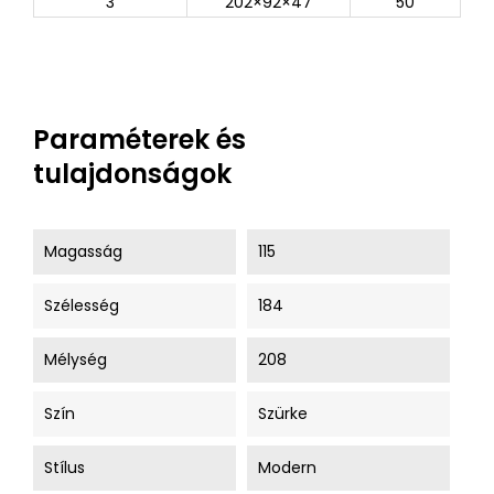
3
202×92×47
50
Paraméterek és
tulajdonságok
Magasság
115
Szélesség
184
Mélység
208
Szín
Szürke
Stílus
Modern