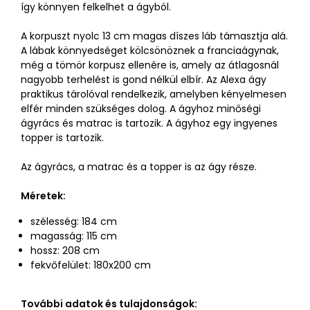
így könnyen felkelhet a ágyból.
A korpuszt nyolc 13 cm magas díszes láb támasztja alá.
A lábak könnyedséget kölcsönöznek a franciaágynak,
még a tömör korpusz ellenére is, amely az átlagosnál
nagyobb terhelést is gond nélkül elbír. Az Alexa ágy
praktikus tárolóval rendelkezik, amelyben kényelmesen
elfér minden szükséges dolog. A ágyhoz minőségi
ágyrács és matrac is tartozik. A ágyhoz egy ingyenes
topper is tartozik.
Az ágyrács, a matrac és a topper is az ágy része.
Méretek:
szélesség: 184 cm
magasság: 115 cm
hossz: 208 cm
fekvőfelület: 180x200 cm
További adatok és tulajdonságok: