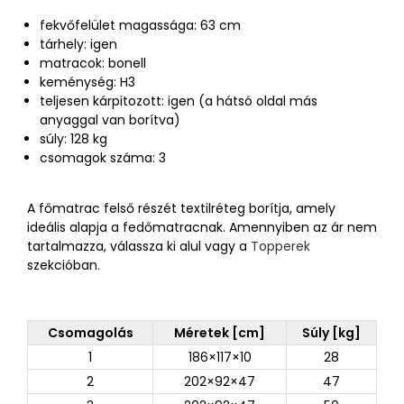
fekvőfelület magassága: 63 cm
tárhely: igen
matracok: bonell
keménység: H3
teljesen kárpitozott: igen (a hátsó oldal más
anyaggal van borítva)
súly: 128 kg
csomagok száma: 3
A főmatrac felső részét textilréteg borítja, amely
ideális alapja a fedőmatracnak. Amennyiben az ár nem
tartalmazza, válassza ki alul vagy a
Topperek
szekcióban.
Csomagolás
Méretek [cm]
Súly [kg]
1
186×117×10
28
2
202×92×47
47