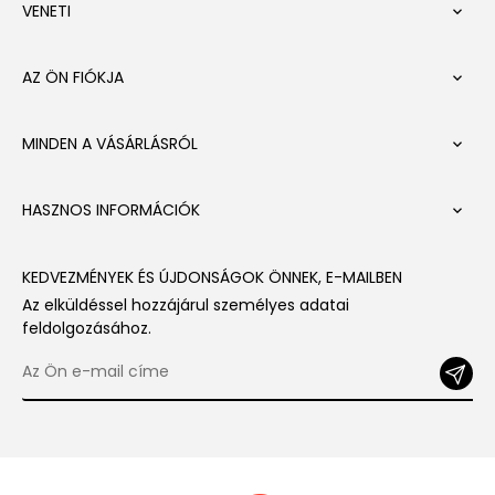
VENETI

AZ ÖN FIÓKJA

MINDEN A VÁSÁRLÁSRÓL

HASZNOS INFORMÁCIÓK

KEDVEZMÉNYEK ÉS ÚJDONSÁGOK ÖNNEK, E-MAILBEN
Az elküldéssel hozzájárul személyes adatai
feldolgozásához.