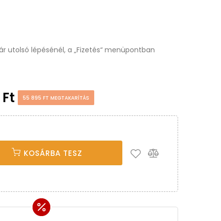
osár utolsó lépésénél, a „Fizetés“ menüpontban
 Ft
55 895 FT MEGTAKARÍTÁS
KOSÁRBA TESZ