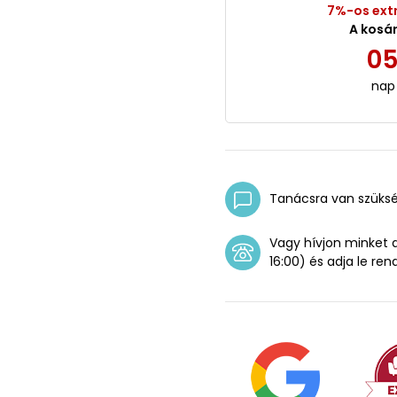
7%-os ext
A kosá
0
nap
Tanácsra van szüks
Vagy hívjon minket
16:00) és adja le ren