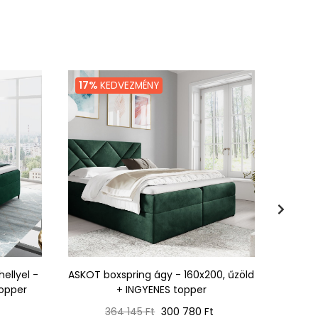
17%
KEDVEZMÉNY
3%
K
ellyel -
ASKOT boxspring ágy - 160x200, űzöld
ADRIA
topper
+ INGYENES topper
Normál
Ár
t
364 145 Ft
300 780 Ft