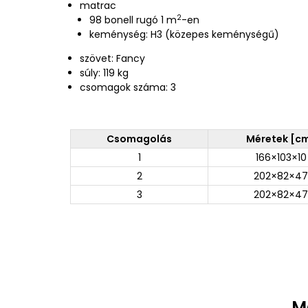
matrac
2
98 bonell rugó 1 m
-en
keménység: H3 (közepes keménységű)
szövet: Fancy
súly: 119 kg
csomagok száma: 3
Csomagolás
Méretek [c
1
166×103×10
2
202×82×47
3
202×82×47
M