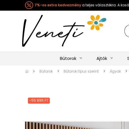
7%-os extra kedvezmény
a teljes választékra. A ko
Bútorok
Ajtók
Bútorok
Bútorok típus szerint
Ágyak
-55 895 FT