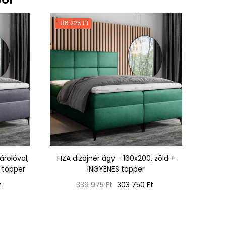
-36 225 FT
árolóval,
FIZA dizájnér ágy - 160x200, zöld +
s topper
INGYENES topper
Normál
Ár
t
339 975 Ft
303 750 Ft
ár