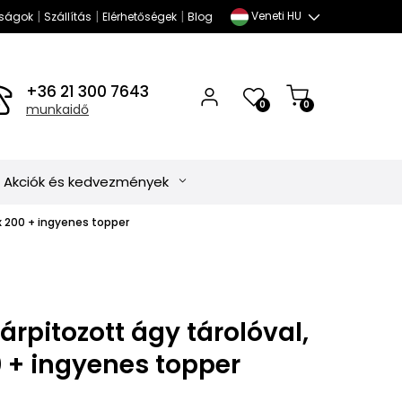
|
|
|
Veneti HU
ságok
Szállítás
Elérhetőségek
Blog
+36 21 300 7643
0
0
munkaidő
Akciók és kedvezmények
 x 200 + ingyenes topper
árpitozott ágy tárolóval,
00 + ingyenes topper