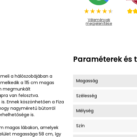
Vélemények
megjelenítése
Paraméterek és 
emeli a hálószobájában a
Magasság
emelkedik a 115 cm magas
ien megmunkált
apra van felosztva.
Szélesség
is. Ennek köszönhetően a Fiza
 hogy nagyméretű bútorról
Mélység
erhelhetősége is.
Szín
3 cm magas lábakon, amelyek
elület magassága 58 cm, így