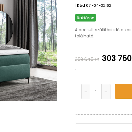
Kód
071-04-02162
Raktáron
A becsült szállítási idő a k
található.
303 750
359 645 Ft