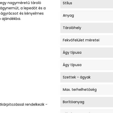
n egy nagyméretű tároló
Stílus
k ágyneműt, a lepedőt és a
il ágyrácsot és kényelmes
Anyag
p ajándékba.
Tárolóhely
Fekvőfelület méretei
Ágy típusa
Ágy típusa
Szettek - ágyak
Max. terhelhetőség
Borítóanyag
tkárpitozással rendelkezik -