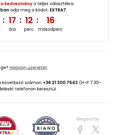
ra kedvezmény
a teljes választékra.
rban
adja meg a kódot:
EXTRA7
.
5
17
12
14
:
:
:
óra
perc
másodperc
ége?
Hagyjon üzenetet
.
 a következő számon
+36 21 300 7643
(H–P 7:30–
delését telefonon keresztül.
Megosztás