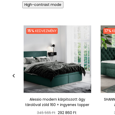
High-contrast mode
15%
KEDVEZMÉNY
17%
K
160x200,
Alessio modern kárpitozott ágy
SHANN
r
tárolóval zöld 160 + ingyenes topper
Normál
Ár
345 565 Ft
292 860 Ft