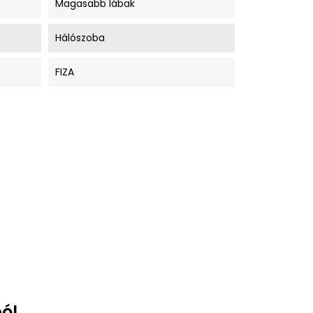
Magasabb lábak
Hálószoba
FIZA
ól