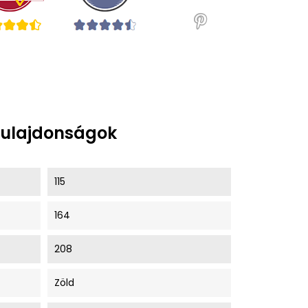
tulajdonságok
115
164
208
Zöld