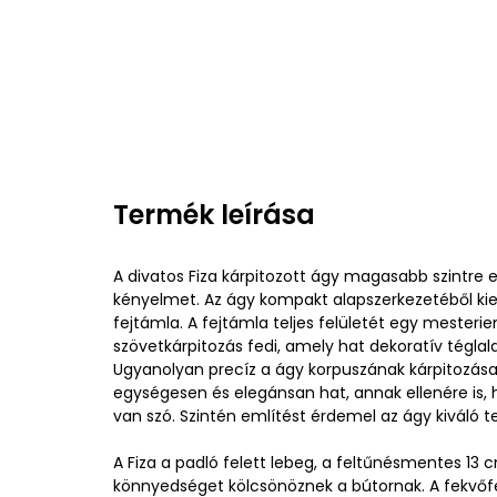
Termék leírása
A divatos Fiza kárpitozott ágy magasabb szintre 
kényelmet. Az ágy kompakt alapszerkezetéből ki
fejtámla. A fejtámla teljes felületét egy mester
szövetkárpitozás fedi, amely hat dekoratív téglal
Ugyanolyan precíz a ágy korpuszának kárpitozása 
egységesen és elegánsan hat, annak ellenére is,
van szó. Szintén említést érdemel az ágy kiváló t
A Fiza a padló felett lebeg, a feltűnésmentes 1
könnyedséget kölcsönöznek a bútornak. A fekvőf