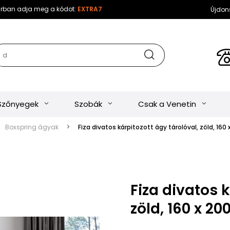
sárban adja meg a kódot:
EXTRA7
Újdon
Szőnyegek
Szobák
Csak a Venetin
Boxspring ágyak
Fiza divatos kárpitozott ágy tárolóval, zöld, 160
Fiza divatos k
zöld, 160 x 2