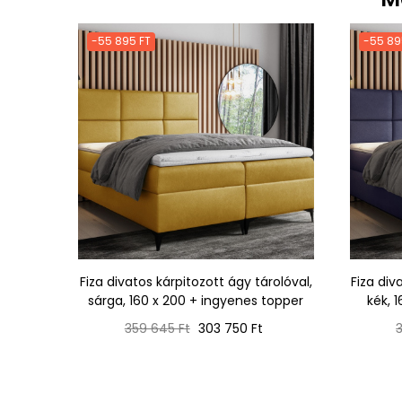
-55 895 FT
-55 89
Fiza divatos kárpitozott ágy tárolóval,
Fiza div
sárga, 160 x 200 + ingyenes topper
kék, 
Normál
Ár
359 645 Ft
303 750 Ft
ár
á