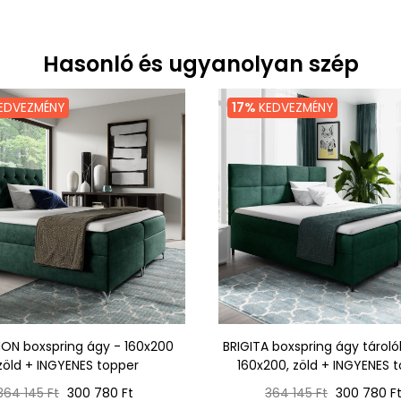
Hasonló és ugyanolyan szép
EDVEZMÉNY
17%
KEDVEZMÉNY
ON boxspring ágy - 160x200
BRIGITA boxspring ágy tárolóh
zöld + INGYENES topper
160x200, zöld + INGYENES 
Normál
Ár
Normál
Ár
364 145 Ft
300 780 Ft
364 145 Ft
300 780 F