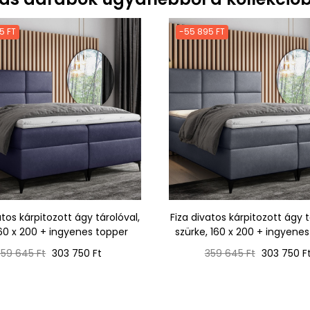
5 FT
-55 895 FT
atos kárpitozott ágy tárolóval,
Fiza divatos kárpitozott ágy t
160 x 200 + ingyenes topper
szürke, 160 x 200 + ingyene
Normál
Ár
Normál
Ár
359 645 Ft
303 750 Ft
359 645 Ft
303 750 F
r
ár