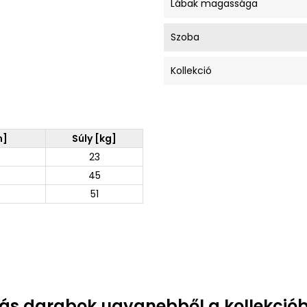
Lábak magassága
Szoba
Kollekció
m]
Súly [kg]
23
45
51
ás darabok ugyanebből a kollekciób