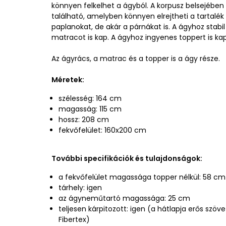
könnyen felkelhet a ágyból. A korpusz belsejébe
található, amelyben könnyen elrejtheti a tartalé
paplanokat, de akár a párnákat is. A ágyhoz stab
matracot is kap. A ágyhoz ingyenes toppert is ka
Az ágyrács, a matrac és a topper is a ágy része.
Méretek:
szélesség: 164 cm
magasság: 115 cm
hossz: 208 cm
fekvőfelület: 160x200 cm
További specifikációk és tulajdonságok:
a fekvőfelület magassága topper nélkül: 58 cm
tárhely: igen
az ágyneműtartó magassága: 25 cm
teljesen kárpitozott: igen (a hátlapja erős szöve
Fibertex)