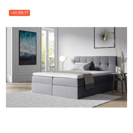
-43 195 FT
Jobb funkciók, testre szabott
tartalom és adatvédelem
Ez a weboldal a jogszabályoknak megfelelően sütiket használ
az Ön eszközén. Kérjük, a webhely további használatához
fogadja el a beállításokat.
Az összes süti elfogadása
0
Mindet elutasítani
|
Süti beállítások