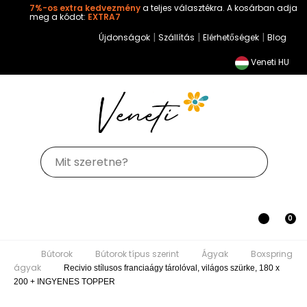
7%-os extra kedvezmény
a teljes választékra. A kosárban adja
meg a kódot:
EXTRA7
|
|
|
Újdonságok
Szállítás
Elérhetőségek
Blog
Veneti HU
Toggle
0
navigation
Bútorok
Bútorok típus szerint
Ágyak
Boxspring ágyak
Recivio stílusos franciaágy tárolóval,
világos szürke, 180 x 200 + INGYENES TOPPER