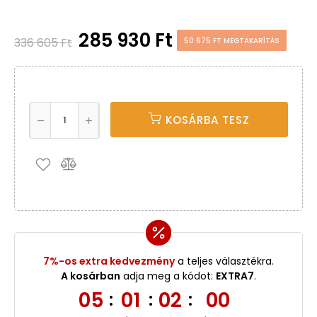
285 930 Ft
336 605 Ft
50 675 FT MEGTAKARÍTÁS
KOSÁRBA TESZ
7%-os extra kedvezmény
a teljes választékra.
A kosárban
adja meg a kódot:
EXTRA7
.
05
01
01
59
:
:
: