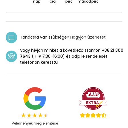
nap
óra
perc
másodperc
Tanácsra van szüksége?
Hagyjon üzenetet
.
Vagy hívjon minket a következő számon
+36 21 300
7643
(H–P 7:30–16:00) és adja le rendelését
telefonon keresztül.
Vélemények megjelenítése