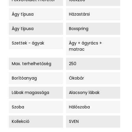
Ágy típusa
Házastársi
Ágy típusa
Boxspring
Szettek - ágyak
Ágy + ágyrács +
matrac
Max. terhelhetőség
250
Borítóanyag
Ökobőr
Lábak magassága
Alacsony lábak
Szoba
Hálószoba
Kollekció
SVEN