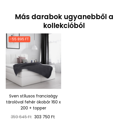
Más darabok ugyanebből a
kollekcióból
-55 895 FT
Sven stílusos franciaágy
tárolóval fehér ökobőr 160 x
200 + topper
Normál
Ár
359 645 Ft
303 750 Ft
ár