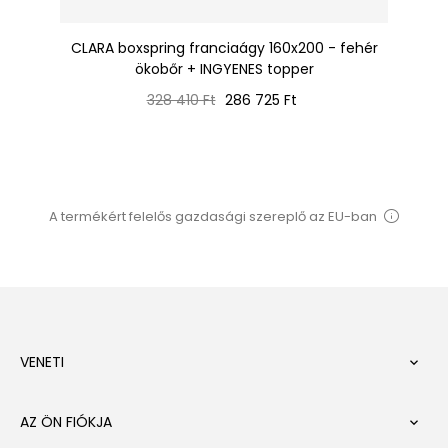
CLARA boxspring franciaágy 160x200 - fehér
ökobőr + INGYENES topper
Normál
Ár
328 410 Ft
286 725 Ft
ár
A termékért felelős gazdasági szereplő az EU-ban
VENETI

AZ ÖN FIÓKJA
