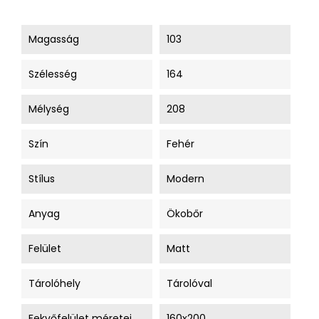
Magasság
103
Szélesség
164
Mélység
208
Szín
Fehér
Stílus
Modern
Anyag
Ökobőr
Felület
Matt
Tárolóhely
Tárolóval
Fekvőfelület méretei
160x200