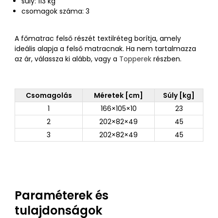
súly: 113 kg
csomagok száma: 3
A főmatrac felső részét textilréteg borítja, amely
ideális alapja a felső matracnak. Ha nem tartalmazza
az ár, válassza ki alább, vagy a
Topperek
részben.
Csomagolás
Méretek [cm]
Súly [kg]
1
166×105×10
23
2
202×82×49
45
3
202×82×49
45
Paraméterek és
tulajdonságok