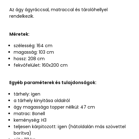
Az ágy ágyráccsal, matraccal és tárolóhellyel
rendelkezik.
Méretek:
szélesség: 164 cm
magasság: 103 cm
hossz: 208 cm
fekvőfelület: 160x200 cm
Egyéb paraméterek és tulajdonságok:
tárhely: igen
a tárhely kinyitása oldalról
ágy magassága topper nélkül: 47 cm
matrac: Bonell
keménység: H3
teljesen kárpitozott: igen (hátoldalán más szövettel
borítva)