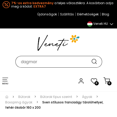
7%-os extra kedvezmény
a teljes választékra. A kosárban adja
meg a kódot:
EXTRA7
|
|
|
Újdonságok
Szállítás
Elérhetőségek
Blog
Veneti HU
Toggle
0
0
navigation
Bútorok
Bútorok típus szerint
Ágyak
Boxspring ágyak
Sven stílusos franciaágy tárolóhellyel,
fehér ökobőr 160 x 200