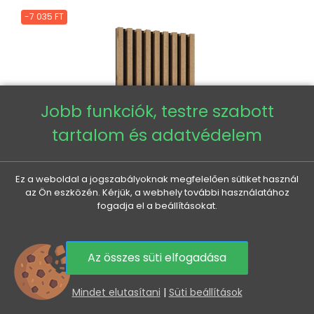
-7 035 FT
Jobb funkciók, testre szabott
tartalom és adatvédelem
Ez a weboldal a jogszabályoknak megfelelően sütiket használ
az Ön eszközén. Kérjük, a webhely további használatához
fogadja el a beállításokat.
Az összes süti elfogadása
0
Mindet elutasítani
|
Süti beállítások