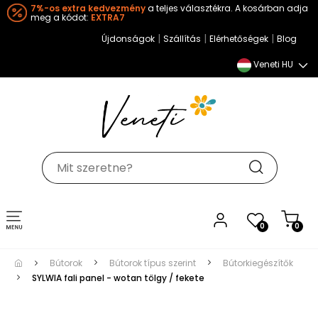
7%-os extra kedvezmény
a teljes választékra. A kosárban adja
meg a kódot:
EXTRA7
|
|
|
Újdonságok
Szállítás
Elérhetőségek
Blog
Veneti HU
Toggle
0
0
navigation
Bútorok
Bútorok típus szerint
Bútorkiegészítők
SYLWIA fali panel - wotan tölgy / fekete