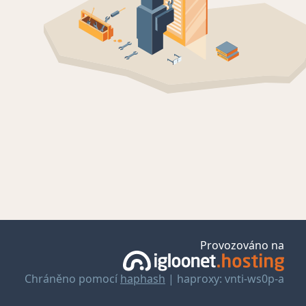
Provozováno na
Chráněno pomocí
haphash
| haproxy: vnti-ws0p-a