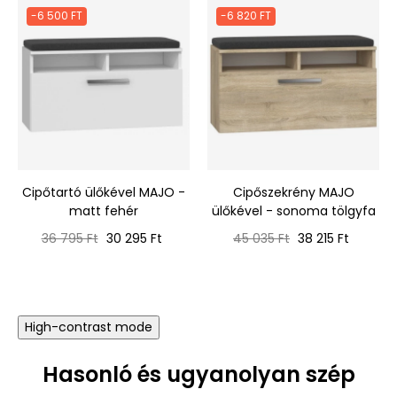
-6 500 FT
-6 820 FT
Cipőtartó ülőkével MAJO -
Cipőszekrény MAJO
matt fehér
ülőkével - sonoma tölgyfa
Normál
Ár
Normál
Ár
36 795 Ft
30 295 Ft
45 035 Ft
38 215 Ft
ár
ár
High-contrast mode
Hasonló és ugyanolyan szép