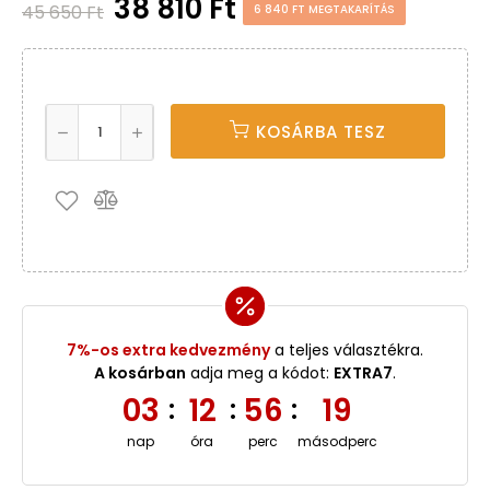
38 810 Ft
45 650 Ft
6 840 FT MEGTAKARÍTÁS
KOSÁRBA TESZ
7%-os extra kedvezmény
a teljes választékra.
A kosárban
adja meg a kódot:
EXTRA7
.
03
12
56
18
:
:
:
nap
óra
perc
másodperc