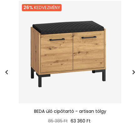
26%
KEDVEZMÉNY
cit
BEDA ülő cipőtartó - artisan tölgy
Normál
Ár
85 385 Ft
63 360 Ft
ár