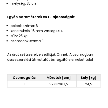
mélység: 35 cm
Egyéb paraméterek és tulajdonságok:
polcok száma: 6
konstrukció: 16 mm vastag DTD
súly: 25 kg
csomagok száma: 1
Az árut szétszerelve szállítjuk Önnek. A csomagban
összeszerelési útmutatót és rögzítő elemeket talál.
Csomagolás
Méretek [cm]
Súly [kg]
1
92×42×17,5
24,5