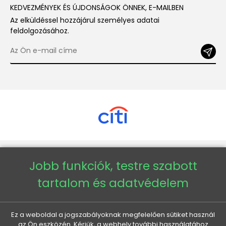
KEDVEZMÉNYEK ÉS ÚJDONSÁGOK ÖNNEK, E-MAILBEN
Az elküldéssel hozzájárul személyes adatai
feldolgozásához.
Copyright © 2026 - Veneti™
Jobb funkciók, testre szabott
tartalom és adatvédelem
Veneti HU
Veneti CZ
Ez a weboldal a jogszabályoknak megfelelően sütiket használ
az Ön eszközén. Kérjük, a webhely további használatához