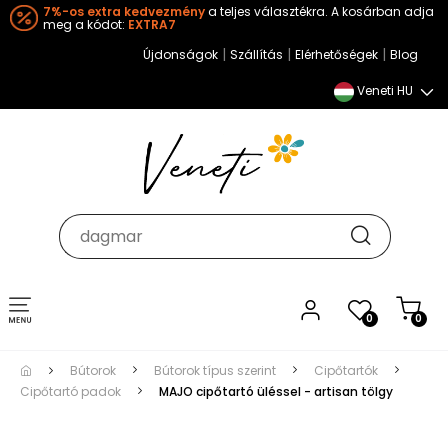
7%-os extra kedvezmény
a teljes választékra. A kosárban adja
meg a kódot:
EXTRA7
|
|
|
Újdonságok
Szállítás
Elérhetőségek
Blog
Veneti HU
Toggle
0
0
navigation
Bútorok
Bútorok típus szerint
Cipőtartók
Cipőtartó padok
MAJO cipőtartó üléssel - artisan tölgy