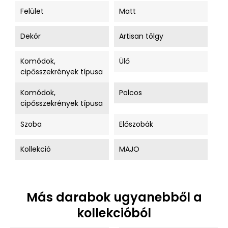
Felület
Matt
Dekór
Artisan tölgy
Komódok,
Ülő
cipősszekrények típusa
Komódok,
Polcos
cipősszekrények típusa
Szoba
Előszobák
Kollekció
MAJO
Más darabok ugyanebből a
kollekcióból