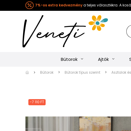
7%-os extra kedvezmény
a teljes választékra. A ko
Bútorok
Ajtók
Bútorok
Bútorok típus szerint
Asztalok é
-7 110 FT