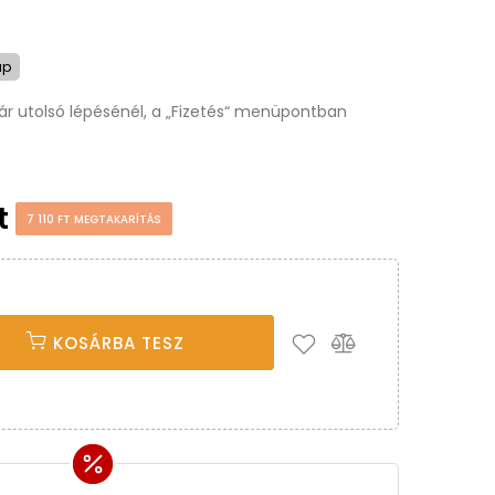
ap
osár utolsó lépésénél, a „Fizetés“ menüpontban
Ft
7 110 FT MEGTAKARÍTÁS
KOSÁRBA TESZ