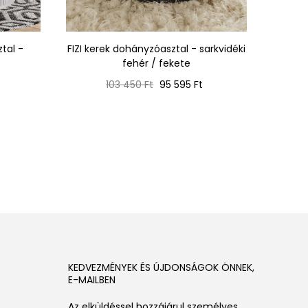
tal -
FIZI kerek dohányzóasztal - sarkvidéki
TODOR
fehér / fekete
Normál
Ár
103 450 Ft
95 595 Ft
ár
KEDVEZMÉNYEK ÉS ÚJDONSÁGOK ÖNNEK,
E-MAILBEN
Az elküldéssel hozzájárul személyes