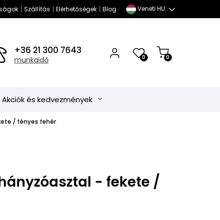
|
|
|
Veneti HU
ságok
Szállítás
Elérhetőségek
Blog
+36 21 300 7643
0
0
munkaidő
Akciók és kedvezmények
ete / fényes fehér
ányzóasztal - fekete /