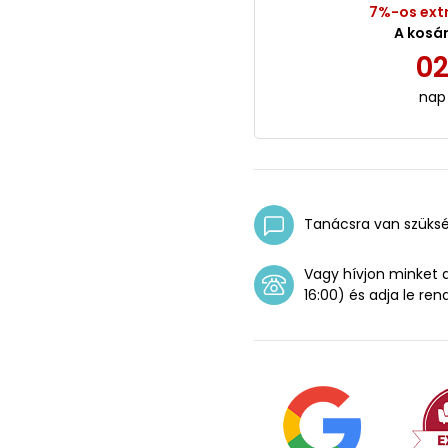
7%-os ext
A kosá
0
nap
Tanácsra van szüks
Vagy hívjon minket
16:00) és adja le ren