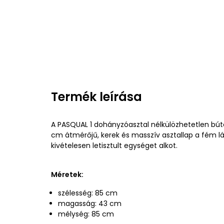
Termék leírása
A PASQUAL 1 dohányzóasztal nélkülözhetetlen bút
cm átmérőjű, kerek és masszív asztallap a fém l
kivételesen letisztult egységet alkot.
Méretek:
szélesség: 85 cm
magasság: 43 cm
mélység: 85 cm