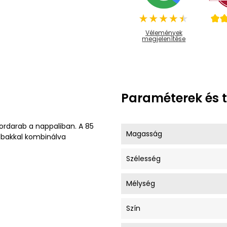
Vélemények
megjelenítése
Paraméterek és 
ordarab a nappaliban. A 85
Magasság
ábakkal kombinálva
Szélesség
Mélység
Szín