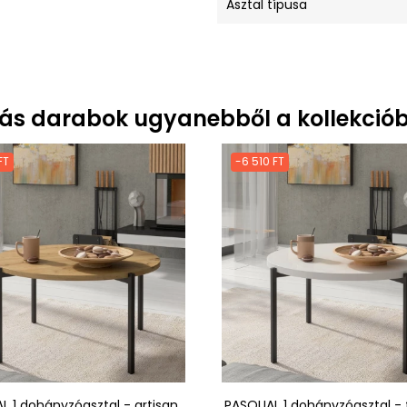
Asztal típusa
ás darabok ugyanebből a kollekciób
FT
-6 510 FT
L 1 dohányzóasztal - artisan
PASQUAL 1 dohányzóasztal - 