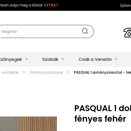
sárban adja meg a kódot:
EXTRA7
Újdon
Szőnyegek
Szobák
Csak a Venetin
s asztalkák
Dohányzóasztalok
PASQUAL 1 dohányzóasztal - fek
PASQUAL 1 doh
fényes fehér