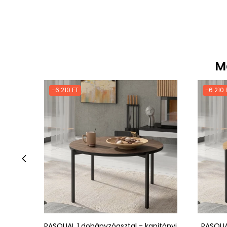
M
-6 210 FT
-6 210 
‹
PASQUAL 1 dohányzóasztal - kapitányi
PASQUA