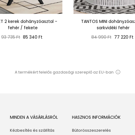
T 2 kerek dohányzóasztal -
TANTOS MINI dohányzóasz
fehér / fekete
sarkvidéki fehér
Normál
Ár
Normál
Ár
93 735 Ft
85 340 Ft
84 990 Ft
77 220 Ft
ár
ár
A termékért felelős gazdasági szereplő az EU-ban
MINDEN A VÁSÁRLÁSRÓL
HASZNOS INFORMÁCIÓK
Kézbesítés és szállítás
Bútorösszeszerelés