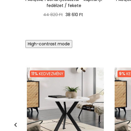
fedélzet / fekete
Normál
Ár
44 820 Ft
38 610 Ft
ár
High-contrast mode
11%
KEDVEZMÉNY
9%
KE