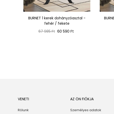
I MINI -
BURNET 1 kerek dohányzóasztal -
BURNE
y
fehér / fekete
Normál
Ár
67 985 Ft
60 590 Ft
ár
VENETI
AZ ÖN FIÓKJA
Rólunk
Személyes adatok