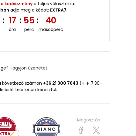
ra kedvezmény
a teljes választékra.
rban
adja meg a kódot:
EXTRA7
.
2
17
55
39
:
:
:
óra
perc
másodperc
ége?
Hagyjon üzenetet
.
 a következő számon
+36 21 300 7643
(H–P 7:30–
delését telefonon keresztül.
Megosztás