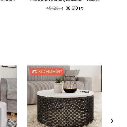
Normál
Ár
45 120 Ft
38 610 Ft
ár
8%
KEDVEZMÉNY
20%