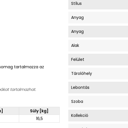
Stílus
Anyag
Anyag
Alak
Felület
A csomag tartalmazza az
Tárolóhely
Lebontás
bákat tartalmazhat.
Szoba
m]
Súly [kg]
Kollekció
16,5