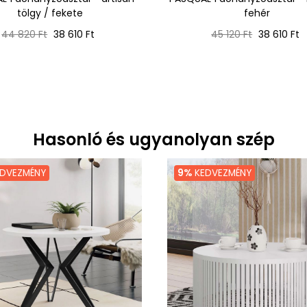
tölgy / fekete
fehér
Normál
Ár
Normál
Ár
44 820 Ft
38 610 Ft
45 120 Ft
38 610 Ft
ár
ár
Hasonló és ugyanolyan szép
DVEZMÉNY
9%
KEDVEZMÉNY