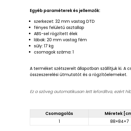
Egyéb paraméterek és jellemzők:
szerkezet: 32 mm vastag DTD
fényes felületű asztallap
ABS-sel rögzített élek
lábak: 20 mm vastag fém
súly: 17 kg
csomagok száma: 1
A terméket szétszerelt állapotban szállítjuk ki. 
összeszerelési útmutatót és a rögzítőelemeket.
Ez a szöveg automatikusan lett lefordítva, ezért hi
Csomagolás
Méretek [c
1
88×84×7