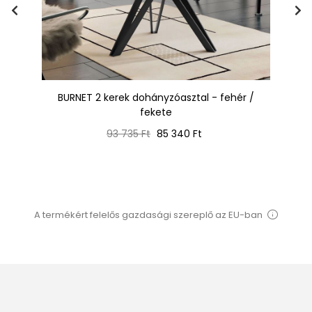
BURNET 2 kerek dohányzóasztal - fehér /
F
fekete
Normál
Ár
93 735 Ft
85 340 Ft
ár
A termékért felelős gazdasági szereplő az EU-ban