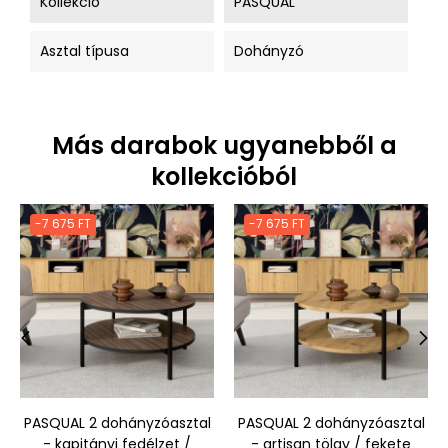
Kollekció
PASQUAL
Asztal típusa
Dohányzó
Más darabok ugyanebből a
kollekcióból
-7 675 FT
-7 675 FT
‹
›
PASQUAL 2 dohányzóasztal
PASQUAL 2 dohányzóasztal
- kapitányi fedélzet /
- artisan tölgy / fekete