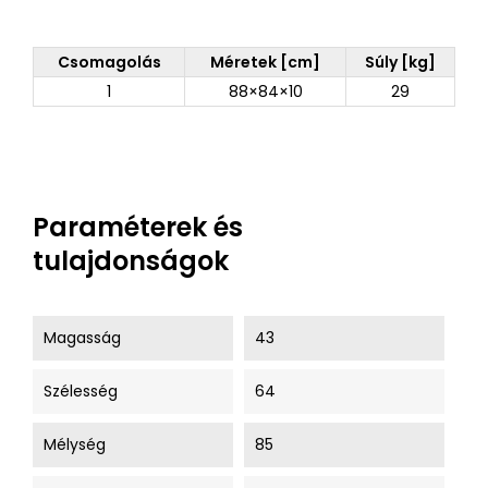
Csomagolás
Méretek [cm]
Súly [kg]
1
88×84×10
29
Paraméterek és
tulajdonságok
Magasság
43
Szélesség
64
Mélység
85