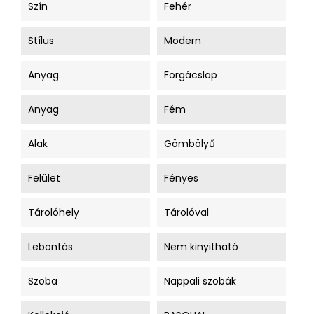
Szín
Fehér
Stílus
Modern
Anyag
Forgácslap
Anyag
Fém
Alak
Gömbölyű
Felület
Fényes
Tárolóhely
Tárolóval
Lebontás
Nem kinyitható
Szoba
Nappali szobák