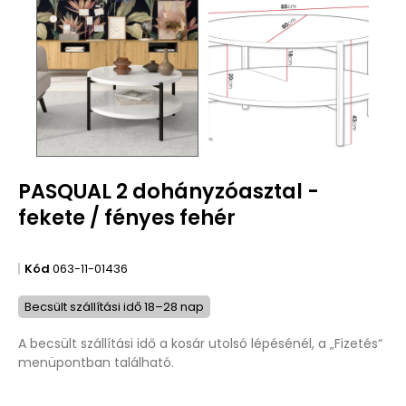
PASQUAL 2 dohányzóasztal -
fekete / fényes fehér
Kód
063-11-01436
Becsült szállítási idő 18–28 nap
A becsült szállítási idő a kosár utolsó lépésénél, a „Fizetés“
menüpontban található.