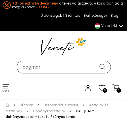
7%-os extra kedvezmény
a teljes választékra. A kosárban adja
meg a kódot:
EXTRA7
|
|
|
Újdonságok
Szállítás
Elérhetőségek
Blog
Veneti HU
Toggle
0
0
navigation
Bútorok
Bútorok típus szerint
Asztalok és
asztalkák
Dohányzóasztalok
PASQUAL 2
dohányzóasztal - fekete / fényes fehér