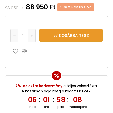
88 950 Ft
98 050 Ft
9 100 FT MEGTAKARÍTÁS
KOSÁRBA TESZ
7%-os extra kedvezmény
a teljes választékra.
A kosárban
adja meg a kódot:
EXTRA7
.
06
01
58
07
:
:
:
nap
óra
perc
másodperc