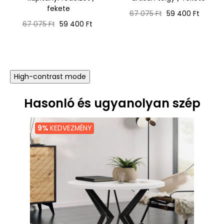
fekete
Normál
Ár
67 075 Ft
59 400 Ft
Normál
Ár
ár
67 075 Ft
59 400 Ft
ár
High-contrast mode
Hasonló és ugyanolyan szép
9%
KEDVEZMÉNY