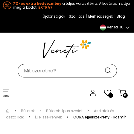
7%-os extra kedvezmény
a teljes választékra. A kosárban adja
meg a kódot:
EXTRA7
|
|
|
Újdonságok
Szállítás
Elérhetőségek
Blog
Veneti HU
Toggle
0
navigation
Bútorok
Bútorok típus szerint
Asztalok és
asztalkák
Éjjeliszekrények
CORA éjjeliszekrény - kasmír