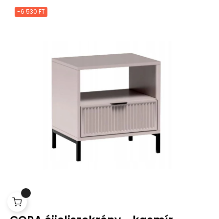
-6 530 FT
Jobb funkciók, testre szabott
tartalom és adatvédelem
Ez a weboldal a jogszabályoknak megfelelően sütiket használ
az Ön eszközén. Kérjük, a webhely további használatához
fogadja el a beállításokat.
Az összes süti elfogadása
0
Mindet elutasítani
|
Süti beállítások