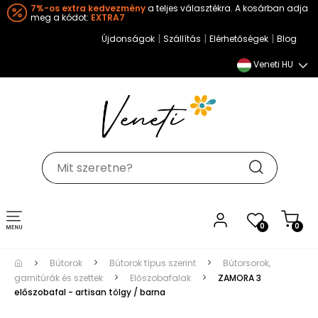
7%-os extra kedvezmény
a teljes választékra. A kosárban adja
meg a kódot:
EXTRA7
|
|
|
Újdonságok
Szállítás
Elérhetőségek
Blog
Veneti HU
Toggle
0
0
navigation
Bútorok
Bútorok típus szerint
Bútorsorok,
garnitúrák és szettek
Előszobafalak
ZAMORA 3
előszobafal - artisan tölgy / barna