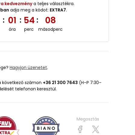
ra kedvezmény
a teljes választékra.
rban
adja meg a kódot:
EXTRA7
.
6
01
54
06
:
:
:
óra
perc
másodperc
ége?
Hagyjon üzenetet
.
 a következő számon
+36 21 300 7643
(H–P 7:30–
delését telefonon keresztül.
Megosztás