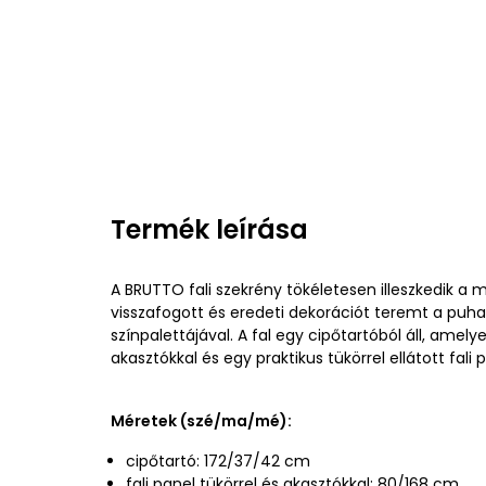
Termék leírása
A BRUTTO fali szekrény tökéletesen illeszkedik a
visszafogott és eredeti dekorációt teremt a puha
színpalettájával. A fal egy cipőtartóból áll, amely
akasztókkal és egy praktikus tükörrel ellátott fali p
Méretek (szé/ma/mé):
cipőtartó: 172/37/42 cm
fali panel tükörrel és akasztókkal: 80/168 cm