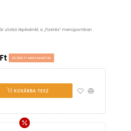
osár utolsó lépésénél, a „Fizetés“ menüpontban
 Ft
20 895 FT MEGTAKARÍTÁS
KOSÁRBA TESZ