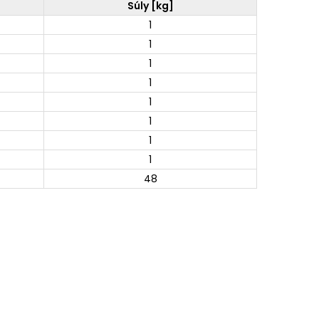
Súly [kg]
1
1
1
1
1
1
1
1
48