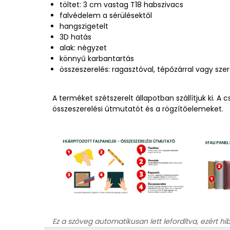
töltet: 3 cm vastag T18 habszivacs
falvédelem a sérülésektől
hangszigetelt
3D hatás
alak: négyzet
könnyű karbantartás
összeszerelés: ragasztóval, tépőzárral vagy sz
A terméket szétszerelt állapotban szállítjuk ki. 
összeszerelési útmutatót és a rögzítőelemeket.
Ez a szöveg automatikusan lett lefordítva, ezért hi