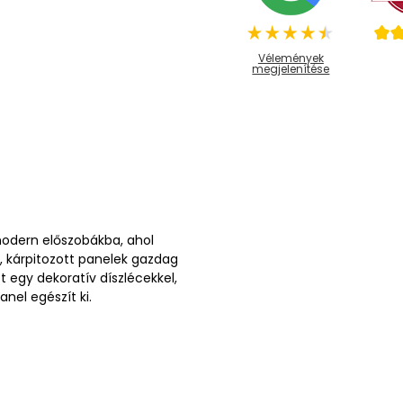
Vélemények
megjelenítése
 modern előszobákba, ahol
, kárpitozott panelek gazdag
et egy dekoratív díszlécekkel,
anel egészít ki.