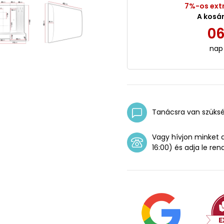
7%-os ext
A kosá
0
nap
Tanácsra van szüks
Vagy hívjon minket
16:00) és adja le ren