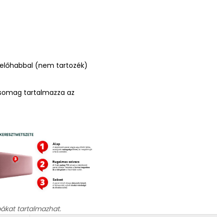
erelőhabbal (nem tartozék)
A csomag tartalmazza az
bákat tartalmazhat.