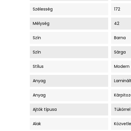
Szélesség
172
Mélység
42
Szín
Barna
Szín
Sárga
Stílus
Modern
Anyag
Laminált
Anyag
Kárpitoz
Ajtók típusa
Tükörrel
Alak
Közvetl