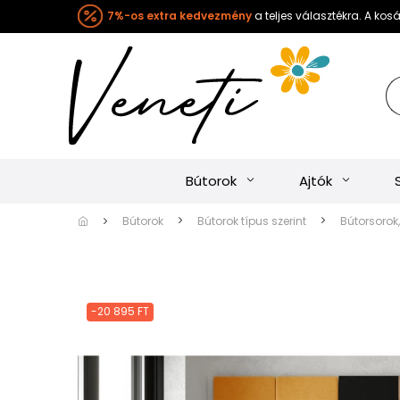
7%-os extra kedvezmény
a teljes választékra. A ko
Bútorok
Ajtók
Bútorok
Bútorok típus szerint
Bútorsorok,
-20 895 FT