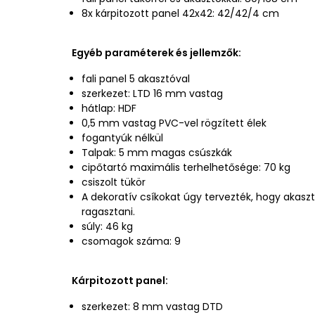
8x kárpitozott panel 42x42: 42/42/4 cm
Egyéb paraméterek és jellemzők:
fali panel 5 akasztóval
szerkezet: LTD 16 mm vastag
hátlap: HDF
0,5 mm vastag PVC-vel rögzített élek
fogantyúk nélkül
Talpak: 5 mm magas csúszkák
cipőtartó maximális terhelhetősége: 70 kg
csiszolt tükör
A dekoratív csíkokat úgy tervezték, hogy akaszt
ragasztani.
súly: 46 kg
csomagok száma: 9
Kárpitozott panel:
szerkezet: 8 mm vastag DTD