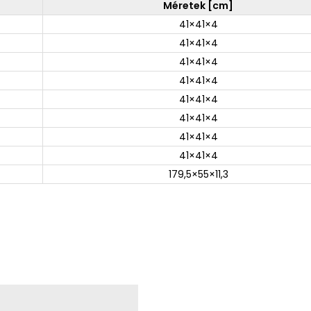
Méretek [cm]
41×41×4
41×41×4
41×41×4
41×41×4
41×41×4
41×41×4
41×41×4
41×41×4
179,5×55×11,3