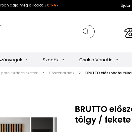
sárban adja meg a kódot:
EXTRA7
Újdon
Szőnyegek
Szobák
Csak a Venetin
 garnitúrák és szettek
Előszobafalak
BRUTTO előszobafal tükörr
BRUTTO előszo
tölgy / fekete