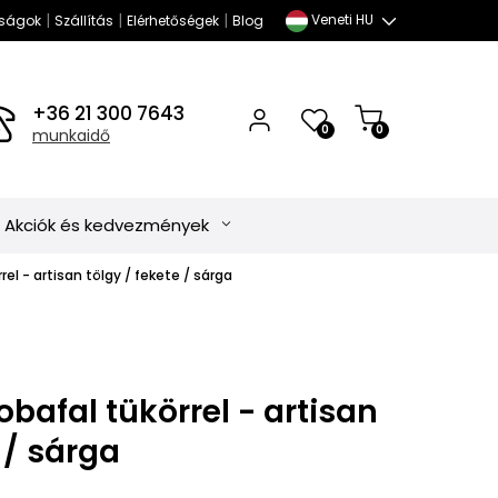
|
|
|
Veneti HU
ságok
Szállítás
Elérhetőségek
Blog
+36 21 300 7643
0
0
munkaidő
Akciók és kedvezmények
el - artisan tölgy / fekete / sárga
bafal tükörrel - artisan
 / sárga