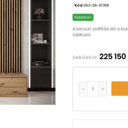
Kód
063-26-01789
Raktáron
A becsült szállítási idő a k
található.
225 150
246 045 Ft