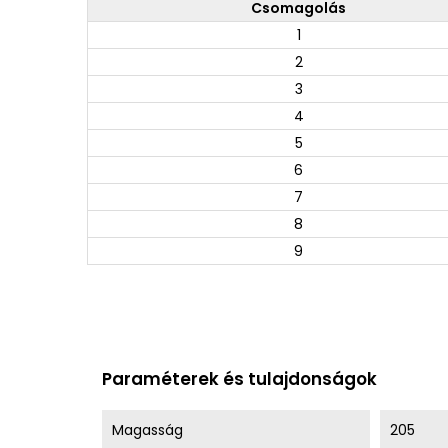
Csomagolás
1
2
3
4
5
6
7
8
9
Paraméterek és tulajdonságok
Magasság
205