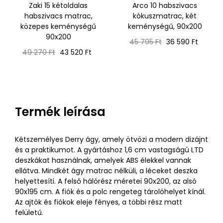
Zaki 15 kétoldalas
Arco 10 habszivacs
habszivacs matrac,
kókuszmatrac, két
közepes keménységű
keménységű, 90x200
90x200
Normál
Ár
45 795 Ft
36 590 Ft
Normál
Ár
ár
49 270 Ft
43 520 Ft
ár
Termék leírása
Kétszemélyes Derry ágy, amely ötvözi a modern dizájnt
és a praktikumot. A gyártáshoz 1,6 cm vastagságú LTD
deszkákat használnak, amelyek ABS élekkel vannak
ellátva. Mindkét ágy matrac nélküli, a léceket deszka
helyettesíti. A felső hálórész méretei 90x200, az alsó
90x195 cm. A fiók és a polc rengeteg tárolóhelyet kínál.
Az ajtók és fiókok eleje fényes, a többi rész matt
felületű.