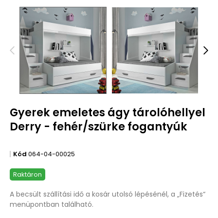
Gyerek emeletes ágy tárolóhellyel
Derry - fehér/szürke fogantyúk
Kód
064-04-00025
Raktáron
A becsült szállítási idő a kosár utolsó lépésénél, a „Fizetés“
menüpontban található.