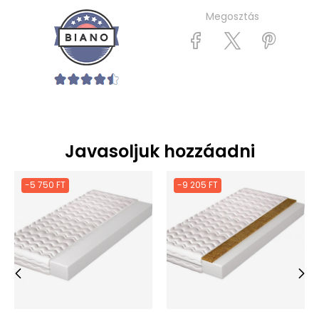
Megosztás
Javasoljuk hozzáadni
-5 750 FT
-9 205 FT
‹
›