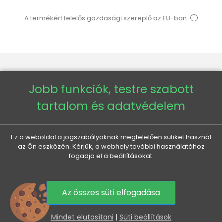
A termékért felelős gazdasági szereplő az EU-ban
Jobb funkciók, testre szabott
VENETI

tartalom és adatvédelem
AZ ÖN FIÓKJA

Ez a weboldal a jogszabályoknak megfelelően sütiket használ
az Ön eszközén. Kérjük, a webhely további használatához
MINDEN A VÁSÁRLÁSRÓL

fogadja el a beállításokat.
HASZNOS INFORMÁCIÓK

Az összes süti elfogadása
0
KEDVEZMÉNYEK ÉS ÚJDONSÁGOK ÖNNEK, E-MAILBEN
Mindet elutasítani
|
Süti beállítások
Az elküldéssel hozzájárul személyes adatai