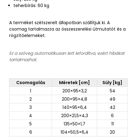
teherbírás: 60 kg
A terméket szétszerelt állapotban szállítjuk ki. A
csomag tartalmazza az összeszerelési útmutatót és a
rögzítőelemeket.
Ez a szöveg automatikusan lett lefordítva, ezért hibákat
tartalmazhat.
Csomagolás
Méretek [cm]
Súly [kg]
1
200×95×3,2
54
2
200×95×4,8
49
3
140×95×6,4
42
4
200×21,5×4,3
6
5
135×50×1,7
11
6
104×50,5×6,4
20