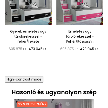
‹
›
Gyerek emeletes ágy
Emeletes ágy
tárolórekesszel -
tárolórekesszel -
fehér/fekete
Fehér/Rózsaszín
Normál
Ár
Normál
Ár
605 875 Ft
473 045 Ft
605 875 Ft
473 045 Ft
ár
ár
High-contrast mode
Hasonló és ugyanolyan szép
22%
KEDVEZMÉNY