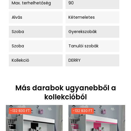
Max. terhelhetőség
90
Alvás
Kétemeletes
Szoba
Gyerekszobák
Szoba
Tanulói szobák
Kollekció
DERRY
Más darabok ugyanebből a
kollekcióból
-132 830 FT
-132 830 FT