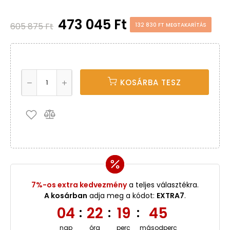
473 045 Ft
605 875 Ft
132 830 FT MEGTAKARÍTÁS
KOSÁRBA TESZ
7%-os extra kedvezmény
a teljes választékra.
A kosárban
adja meg a kódot:
EXTRA7
.
04
22
19
45
:
:
:
nap
óra
perc
másodperc