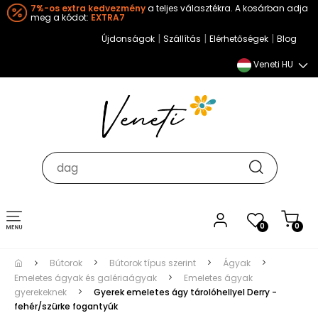
7%-os extra kedvezmény
a teljes választékra. A kosárban adja
meg a kódot:
EXTRA7
|
|
|
Újdonságok
Szállítás
Elérhetőségek
Blog
Veneti HU
Toggle
0
0
navigation
Bútorok
Bútorok típus szerint
Ágyak
Emeletes ágyak és galériaágyak
Emeletes ágyak
gyerekeknek
Gyerek emeletes ágy tárolóhellyel Derry -
fehér/szürke fogantyúk