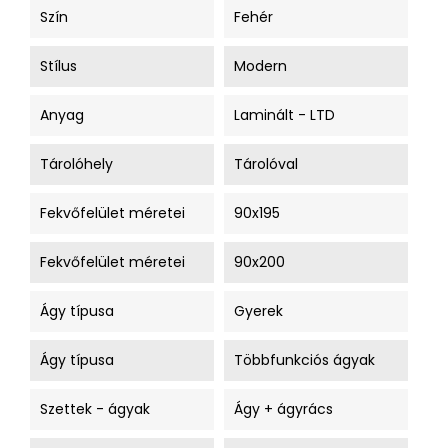
Szín
Fehér
Stílus
Modern
Anyag
Laminált - LTD
Tárolóhely
Tárolóval
Fekvőfelület méretei
90x195
Fekvőfelület méretei
90x200
Ágy típusa
Gyerek
Ágy típusa
Többfunkciós ágyak
Szettek - ágyak
Ágy + ágyrács