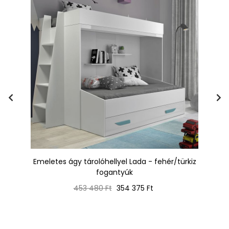
Emeletes ágy tárolóhellyel Lada - fehér/türkiz
Em
fogantyúk
Normál
Ár
453 480 Ft
354 375 Ft
ár