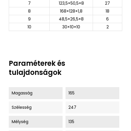
7
123,5×50,5×8
27
8
168×128×1,8
18
9
48,5×26,5×8
6
10
30×10×10
2
Paraméterek és
tulajdonságok
Magasság
165
Szélesség
247
Mélység
135