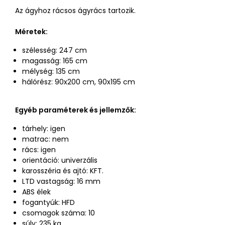
Az ágyhoz rácsos ágyrács tartozik.
Méretek:
szélesség: 247 cm
magasság: 165 cm
mélység: 135 cm
hálórész: 90x200 cm, 90x195 cm
Egyéb paraméterek és jellemzők:
tárhely: igen
matrac: nem
rács: igen
orientáció: univerzális
karosszéria és ajtó: KFT.
LTD vastagság: 16 mm
ABS élek
fogantyúk: HFD
csomagok száma: 10
súly: 235 kg