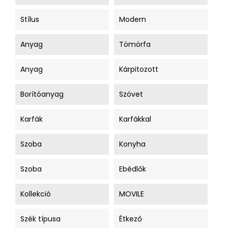
Stílus
Modern
Anyag
Tömörfa
Anyag
Kárpitozott
Borítóanyag
Szövet
Karfák
Karfákkal
Szoba
Konyha
Szoba
Ebédlők
Kollekció
MOVILE
Szék típusa
Étkező