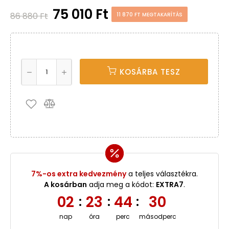
75 010 Ft
86 880 Ft
11 870 FT MEGTAKARÍTÁS
KOSÁRBA TESZ
7%-os extra kedvezmény
a teljes választékra.
A kosárban
adja meg a kódot:
EXTRA7
.
02
23
44
29
:
:
:
nap
óra
perc
másodperc