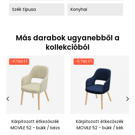
Szék típusa
Konyhai
Más darabok ugyanebből a
kollekcióból
-11 790 FT
-11 790 FT
‹
›
Kárpitozott étkezőszék
Kárpitozott étkezőszék
MOVILE 52 - bükk / bézs
MOVILE 52 - bükk / kék