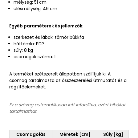
mélység: 51 cm
ülésmélység: 49 cm
Egyéb paraméterek és jellemzők:
szerkezet és lábak: tömör bükkfa
háttámla: PDP
súly: 8 kg
csomagok száma: 1
A terméket szétszerelt állapotban szállítjuk ki. A
csomag tartalmazza az összeszerelési útmutatót és a
rögzítőelemeket.
Ez a szöveg automatikusan lett lefordítva, ezért hibákat
tartalmazhat.
Csomagolás
Méretek [cm]
Súly [kg]