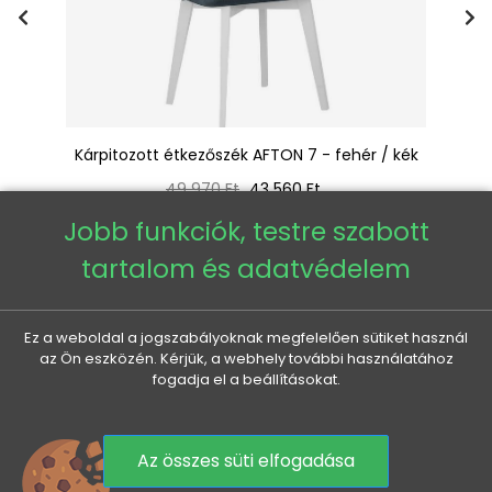
gy
Kárpitozott étkezőszék AFTON 7 - fehér / kék
Ká
Normál
Ár
49 970 Ft
43 560 Ft
ár
Jobb funkciók, testre szabott
tartalom és adatvédelem
Ez a weboldal a jogszabályoknak megfelelően sütiket használ
A termékért felelős gazdasági szereplő az EU-ban
az Ön eszközén. Kérjük, a webhely további használatához
fogadja el a beállításokat.
Az összes süti elfogadása
0