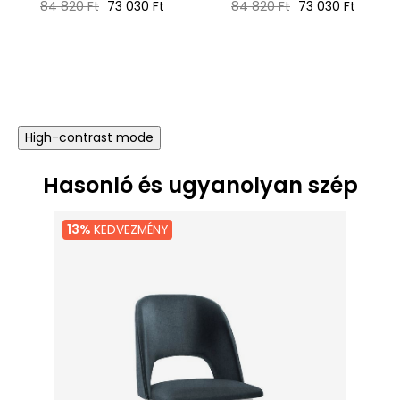
Normál
Ár
Normál
Ár
84 820 Ft
73 030 Ft
84 820 Ft
73 030 Ft
ár
ár
High-contrast mode
Hasonló és ugyanolyan szép
13%
KEDVEZMÉNY