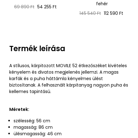
fehér
Normál
Ár
69 890 Ft
54 255 Ft
ár
Normál
Ár
145 540 Ft
112 590 Ft
ár
Termék leírása
A stílusos, kárpitozott MOVILE 52 étkezőszéket kivételes
kényelem és divatos megjelenés jellemzi. A magas
karfák és a puha háttámla kényelmes ülést
biztosítanak. A felhasznált kárpitanyag nagyon puha és
kellemes tapintású.
Méretek:
szélesség: 56 cm
magasság: 86 cm
ülésmagasság: 46 cm