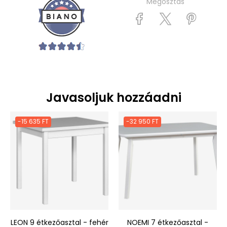
Megosztás
Javasoljuk hozzáadni
-15 635 FT
-32 950 FT
LEON 9 étkezőasztal - fehér
NOEMI 7 étkezőasztal -