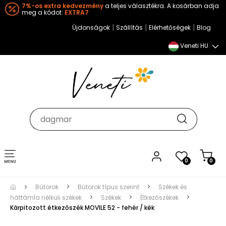
7%-os extra kedvezmény
a teljes választékra. A kosárban adja
meg a kódot:
EXTRA7
|
|
|
Újdonságok
Szállítás
Elérhetőségek
Blog
Veneti HU
Toggle
0
0
navigation
Bútorok
Bútorok típus szerint
Székek és
háttámla nélküli székek
Székek
Étkezőszékek
Kárpitozott étkezőszék MOVILE 52 - fehér / kék