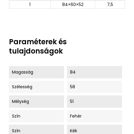
1
84×60×52
7,5
Paraméterek és
tulajdonságok
Magasság
84
Szélesség
58
Mélység
51
Szín
Fehér
Szín
Kék