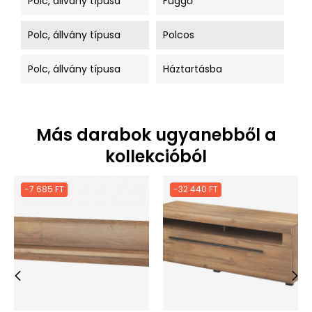
Polc, állvány típusa
Függő
Polc, állvány típusa
Polcos
Polc, állvány típusa
Háztartásba
Más darabok ugyanebből a
kollekcióból
-7 685 FT
-32 440 FT
‹
›