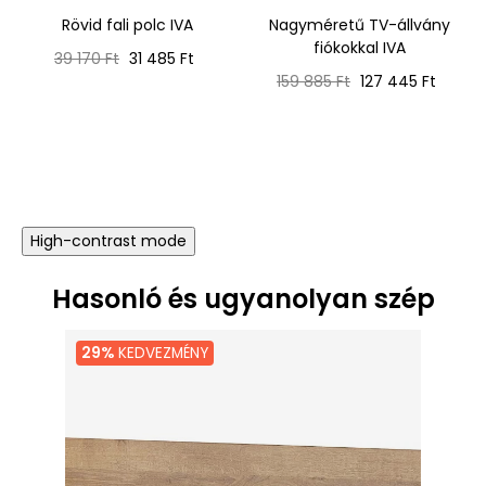
Rövid fali polc IVA
Nagyméretű TV-állvány
fiókokkal IVA
Normál
Ár
39 170 Ft
31 485 Ft
ár
Normál
Ár
159 885 Ft
127 445 Ft
ár
High-contrast mode
Hasonló és ugyanolyan szép
29%
KEDVEZMÉNY