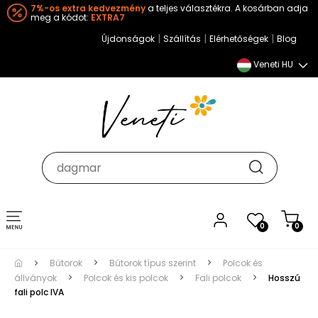
7%-os extra kedvezmény
a teljes választékra. A kosárban adja
meg a kódot:
EXTRA7
|
|
|
Újdonságok
Szállítás
Elérhetőségek
Blog
Veneti HU
Toggle
0
0
navigation
Bútorok
Bútorok típus szerint
Polcok és
állványok
Polcok és kis polcok
Fali polcok
Hosszú
fali polc IVA