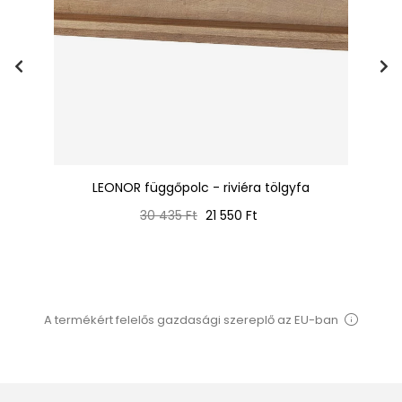
LEONOR függőpolc - riviéra tölgyfa
Normál
Ár
30 435 Ft
21 550 Ft
ár
A termékért felelős gazdasági szereplő az EU-ban