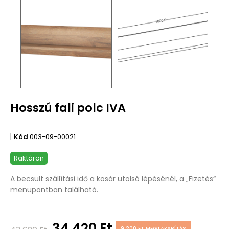
Hosszú fali polc IVA
Kód
003-09-00021
Raktáron
A becsült szállítási idő a kosár utolsó lépésénél, a „Fizetés“
menüpontban található.
34 420 Ft
9 200 FT MEGTAKARÍTÁS