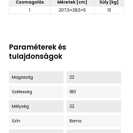
Csomagolás
Méretek [cm]
Súly [kg]
1
207,5×28,5×5
13
Paraméterek és
tulajdonságok
Magasság
22
Szélesség
180
Mélység
22
Szín
Barna