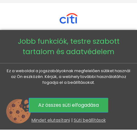
Jobb funkciók, testre szabott
Copyright © 2026 - Veneti™
tartalom és adatvédelem
Veneti HU
Ez a weboldal a jogszabályoknak megfelelően sütiket használ
az Ön eszközén. Kérjük, a webhely további használatához
Veneti CZ
fogadja el a beállításokat.
Veneti DE
Az összes süti elfogadása
Veneti SK
0
Mindet elutasítani
|
Süti beállítások