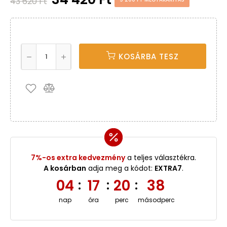
43 620 Ft
KOSÁRBA TESZ
7%-os extra kedvezmény
a teljes választékra.
A kosárban
adja meg a kódot:
EXTRA7
.
04
17
20
37
:
:
:
nap
óra
perc
másodperc