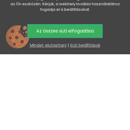
az Ön eszközén. Kérjük, a webhely további használatához
fogadja el a beállításokat.
HASZNOS INFORMÁCIÓK

Az összes süti elfogadása
KEDVEZMÉNYEK ÉS ÚJDONSÁGOK ÖNNEK, E-MAILBEN
Az elküldéssel hozzájárul személyes adatai
0
feldolgozásához.
Mindet elutasítani
|
Süti beállítások
Copyright © 2026 - Veneti™