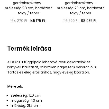
gardróbszekrény -
gardróbszekrény -
szélesség 98 cm, bordázott
szélesség 73 cm, bordázott
tölgy / fehér
tölgy / fehér
Normál
Ár
Normál
Ár
164 270 Ft
145 175 Ft
116 520 Ft
98 935 Ft
ár
ár
Termék leírása
A DORITH függőpolc lehetővé teszi dekorációk és
könyvek kiállítását, miközben nagyszerű dekoráció is.
Tartós és elég erős ahhoz, hogy évekig kitartson.
Méretek:
szélesség: 120 cm
magasság: 40 cm
mélység: 21,5 cm