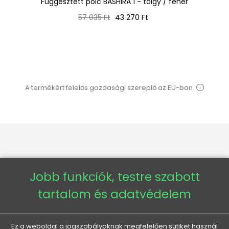
Függesztett polc BASHIRA 1 - tölgy / fehér
Normál
Ár
57 035 Ft
43 270 Ft
ár
A termékért felelős gazdasági szereplő az EU-ban
VENETI

Jobb funkciók, testre szabott
tartalom és adatvédelem
AZ ÖN FIÓKJA

MINDEN A VÁSÁRLÁSRÓL

Ez a weboldal a jogszabályoknak megfelelően sütiket használ