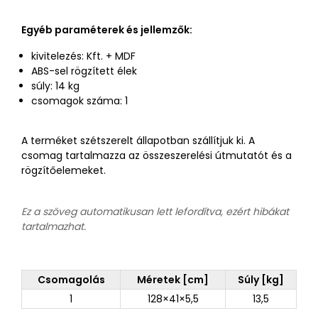
Egyéb paraméterek és jellemzők:
kivitelezés: Kft. + MDF
ABS-sel rögzített élek
súly: 14 kg
csomagok száma: 1
A terméket szétszerelt állapotban szállítjuk ki. A
csomag tartalmazza az összeszerelési útmutatót és a
rögzítőelemeket.
Ez a szöveg automatikusan lett lefordítva, ezért hibákat
tartalmazhat.
Csomagolás
Méretek [cm]
Súly [kg]
1
128×41×5,5
13,5