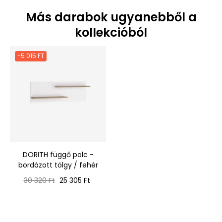
Más darabok ugyanebből a
kollekcióból
-5 015 FT
DORITH függő polc -
bordázott tölgy / fehér
Normál
Ár
30 320 Ft
25 305 Ft
ár