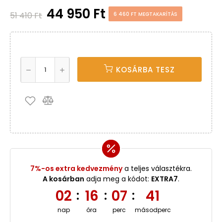
44 950 Ft
51 410 Ft
6 460 FT MEGTAKARÍTÁS
KOSÁRBA TESZ
7%-os extra kedvezmény
a teljes választékra.
A kosárban
adja meg a kódot:
EXTRA7
.
02
16
07
41
:
:
:
nap
óra
perc
másodperc