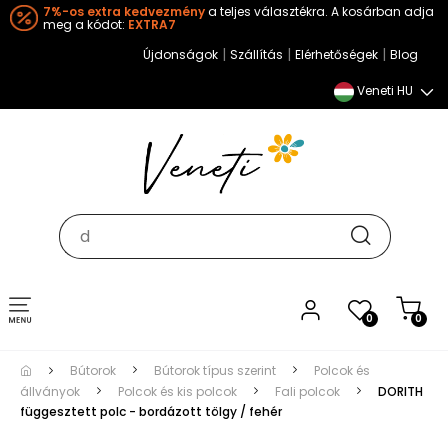
7%-os extra kedvezmény
a teljes választékra. A kosárban adja
meg a kódot:
EXTRA7
|
|
|
Újdonságok
Szállítás
Elérhetőségek
Blog
Veneti HU
Toggle
0
0
navigation
Bútorok
Bútorok típus szerint
Polcok és
állványok
Polcok és kis polcok
Fali polcok
DORITH
függesztett polc - bordázott tölgy / fehér