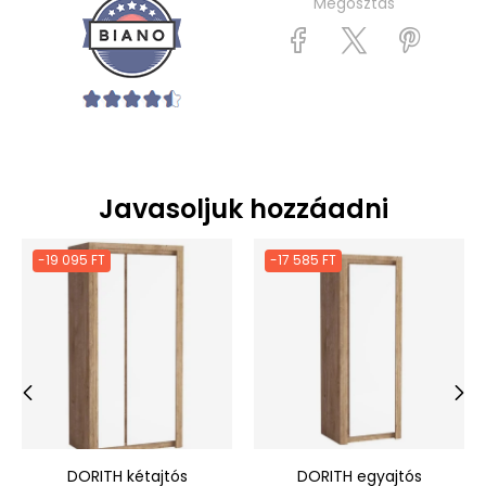
Megosztás
Javasoljuk hozzáadni
-19 095 FT
-17 585 FT
‹
›
DORITH kétajtós
DORITH egyajtós