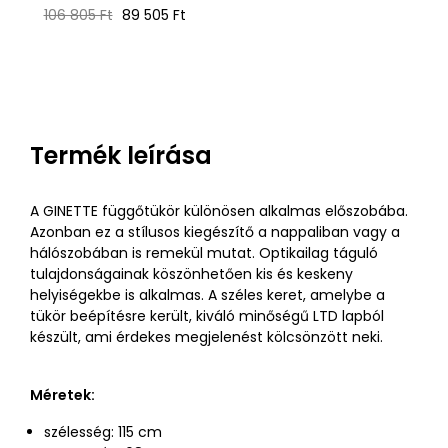
Normál
Ár
ár
106 805 Ft
89 505 Ft
ár
Termék leírása
A GINETTE függőtükör különösen alkalmas előszobába.
Azonban ez a stílusos kiegészítő a nappaliban vagy a
hálószobában is remekül mutat. Optikailag táguló
tulajdonságainak köszönhetően kis és keskeny
helyiségekbe is alkalmas. A széles keret, amelybe a
tükör beépítésre került, kiváló minőségű LTD lapból
készült, ami érdekes megjelenést kölcsönzött neki.
Méretek:
szélesség: 115 cm