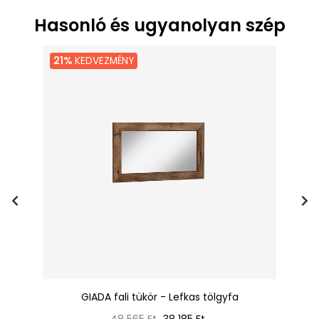
Hasonló és ugyanolyan szép
21%
KEDVEZMÉNY
GIADA fali tükör - Lefkas tölgyfa
Normál
Ár
48 565 Ft
38 185 Ft