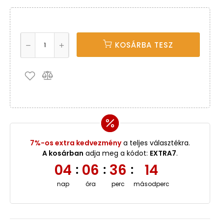
KOSÁRBA TESZ
7%-os extra kedvezmény
a teljes választékra.
A kosárban
adja meg a kódot:
EXTRA7
.
04
06
36
14
:
:
:
nap
óra
perc
másodperc