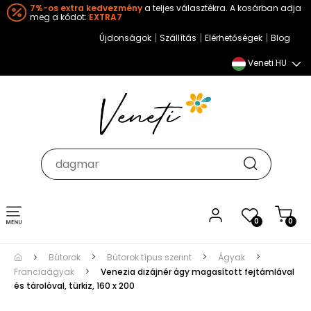
7%-os extra kedvezmény
a teljes választékra. A kosárban adja
meg a kódot:
EXTRA7
|
|
|
Újdonságok
Szállítás
Elérhetőségek
Blog
Veneti HU
Toggle
0
0
navigation
Bútorok
Bútorok típus szerint
Ágyak
Franciaágyak
Venezia dizájnér ágy magasított fejtámlával
és tárolóval, türkiz, 160 x 200