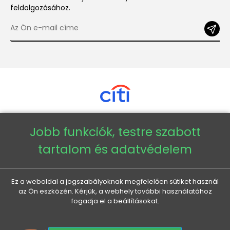
feldolgozásához.
Jobb funkciók, testre szabott
Copyright © 2026 - Veneti™
tartalom és adatvédelem
Veneti HU
Ez a weboldal a jogszabályoknak megfelelően sütiket használ
az Ön eszközén. Kérjük, a webhely további használatához
Veneti CZ
fogadja el a beállításokat.
Veneti DE