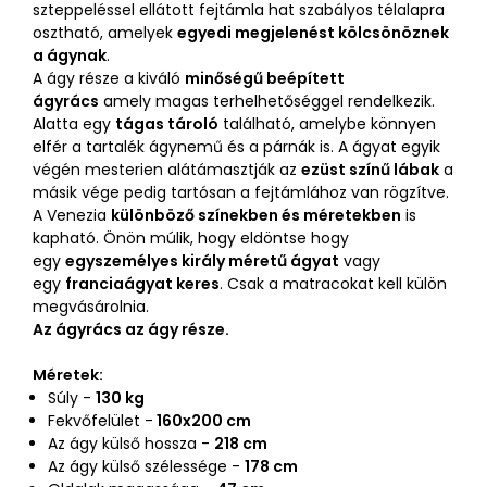
szteppeléssel ellátott fejtámla hat szabályos télalapra
osztható, amelyek
egyedi megjelenést kölcsönöznek
a ágynak
.
A ágy része a kiváló
minőségű beépített
ágyrács
amely magas terhelhetőséggel rendelkezik.
Alatta egy
tágas tároló
található, amelybe könnyen
elfér a tartalék ágynemű és a párnák is. A ágyat egyik
végén mesterien alátámasztják az
ezüst színű lábak
a
másik vége pedig tartósan a fejtámlához van rögzítve.
A Venezia
különböző színekben és méretekben
is
kapható. Önön múlik, hogy eldöntse hogy
egy
egyszemélyes király méretű ágyat
vagy
egy
franciaágyat keres
. Csak a matracokat kell külön
megvásárolnia.
Az ágyrács az ágy része.
Méretek:
Súly -
130 kg
Fekvőfelület -
160x200 cm
Az ágy külső hossza -
218 cm
Az ágy külső szélessége -
178 cm