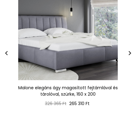
t
Malone elegáns ágy magasított fejtámlával és
A
tárolóval, szürke, 160 x 200
Normál
Ár
326 365 Ft
265 310 Ft
ár