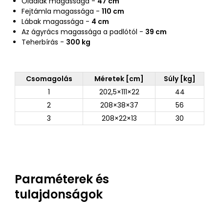
Oldalak magassága -
47 cm
Fejtámla magassága -
110 cm
Lábak magassága -
4 cm
Az ágyrács magassága a padlótól -
39 cm
Teherbírás -
300 kg
Csomagolás
Méretek [cm]
Súly [kg]
1
202,5×111×22
44
2
208×38×37
56
3
208×22×13
30
Paraméterek és
tulajdonságok