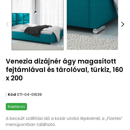
Venezia dizájnér ágy magasított
fejtámlával és tárolóval, türkiz, 160
x 200
Kód
071-04-01639
Raktáron
A becsült szállítási idő a kosár utolsó lépésénél, a „Fizetés“
menüpontban található.