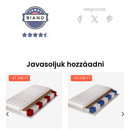
Megosztás
Javasoljuk hozzáadni
-37 245 FT
-33 035 FT
‹
›