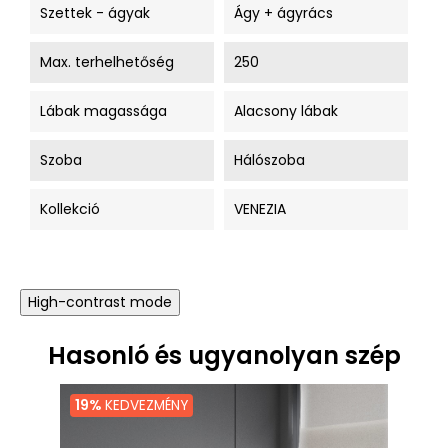
Szettek - ágyak
Ágy + ágyrács
Max. terhelhetőség
250
Lábak magassága
Alacsony lábak
Szoba
Hálószoba
Kollekció
VENEZIA
High-contrast mode
Hasonló és ugyanolyan szép
19%
KEDVEZMÉNY