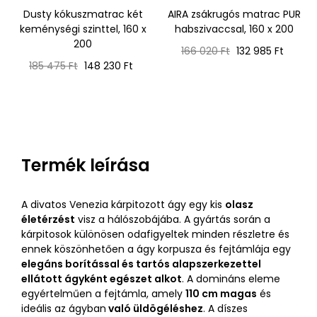
Dusty kókuszmatrac két
AIRA zsákrugós matrac PUR
keménységi szinttel, 160 x
habszivaccsal, 160 x 200
200
Normál
Ár
166 020 Ft
132 985 Ft
Normál
Ár
ár
185 475 Ft
148 230 Ft
ár
Termék leírása
A divatos Venezia kárpitozott ágy egy kis
olasz
életérzést
visz a hálószobájába. A gyártás során a
kárpitosok különösen odafigyeltek minden részletre és
ennek köszönhetően a ágy korpusza és fejtámlája egy
elegáns borítással és tartós alapszerkezettel
ellátott ágyként egészet alkot
. A domináns eleme
egyértelműen a fejtámla, amely
110 cm magas
és
ideális az ágyban
való üldögéléshez
. A díszes