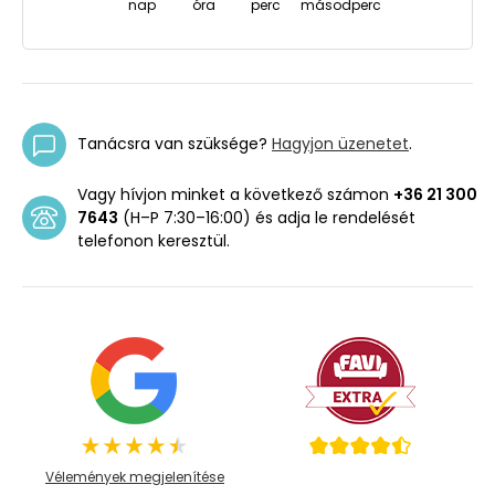
nap
óra
perc
másodperc
Tanácsra van szüksége?
Hagyjon üzenetet
.
Vagy hívjon minket a következő számon
+36 21 300
7643
(H–P 7:30–16:00) és adja le rendelését
telefonon keresztül.
Vélemények megjelenítése