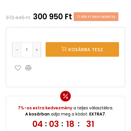
300 950 Ft
372 445 Ft
71 495 FT MEGTAKARÍTÁS
KOSÁRBA TESZ
7%-os extra kedvezmény
a teljes választékra.
A kosárban
adja meg a kódot:
EXTRA7
.
04
03
18
30
:
:
: