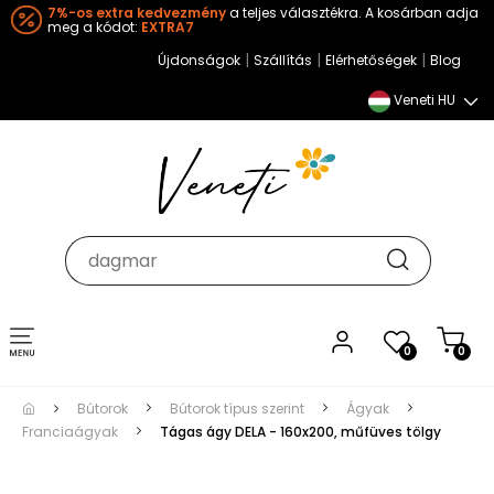
7%-os extra kedvezmény
a teljes választékra. A kosárban adja
meg a kódot:
EXTRA7
|
|
|
Újdonságok
Szállítás
Elérhetőségek
Blog
Veneti HU
Toggle
0
0
navigation
Bútorok
Bútorok típus szerint
Ágyak
Franciaágyak
Tágas ágy DELA - 160x200, műfüves tölgy