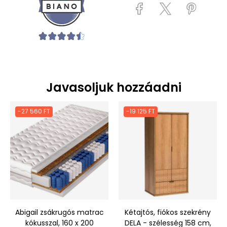
Javasoljuk hozzáadni
-27 560 FT
-19 125 FT
Abigail zsákrugós matrac
Kétajtós, fiókos szekrény
kókusszal, 160 x 200
DELA - szélesség 158 cm,