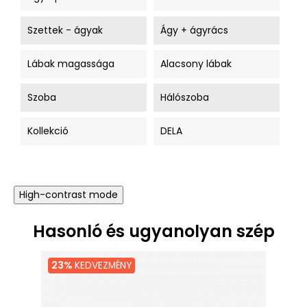
Szettek - ágyak
Ágy + ágyrács
Lábak magassága
Alacsony lábak
Szoba
Hálószoba
Kollekció
DELA
High-contrast mode
Hasonló és ugyanolyan szép
23%
KEDVEZMÉNY