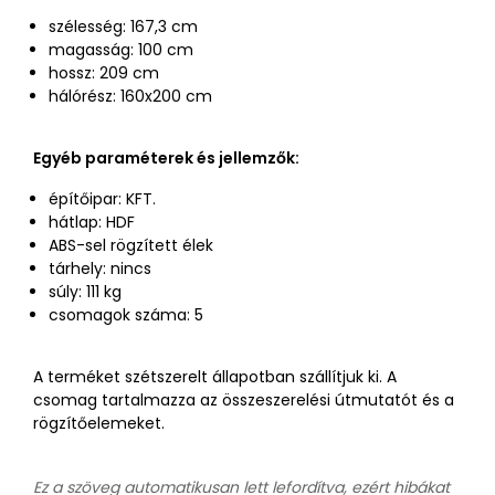
szélesség: 167,3 cm
magasság: 100 cm
hossz: 209 cm
hálórész: 160x200 cm
Egyéb paraméterek és jellemzők:
építőipar: KFT.
hátlap: HDF
ABS-sel rögzített élek
tárhely: nincs
súly: 111 kg
csomagok száma: 5
A terméket szétszerelt állapotban szállítjuk ki. A
csomag tartalmazza az összeszerelési útmutatót és a
rögzítőelemeket.
Ez a szöveg automatikusan lett lefordítva, ezért hibákat