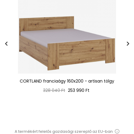
an
CORTLAND franciaágy 160x200 - artisan tölgy
C
Normál
Ár
328 040 Ft
253 990 Ft
ár
A termékért felelős gazdasági szereplő az EU-ban