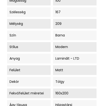
Magasság
100
Szélesség
167
Mélység
209
Szín
Barna
Stílus
Modern
Anyag
Laminált - LTD
Felület
Matt
Dekór
Tölgy
Fekvőfelület méretei
160x200
Ágy típusa
Házastársi