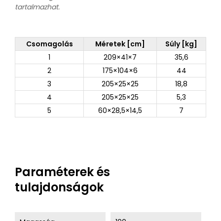
tartalmazhat.
Csomagolás
Méretek [cm]
Súly [kg]
1
209×41×7
35,6
2
175×104×6
44
3
205×25×25
18,8
4
205×25×25
5,3
5
60×28,5×14,5
7
Paraméterek és
tulajdonságok