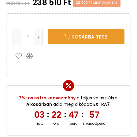
238 510 Ft
260 910 Ft
22 400 FT MEGTAKARÍTÁS
KOSÁRBA TESZ
7%-os extra kedvezmény
a teljes választékra.
A kosárban
adja meg a kódot:
EXTRA7
.
03
22
47
56
:
:
:
nap
óra
perc
másodperc