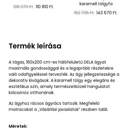
karamell tölgyfa
Normál
Ár
138 370 Ft
110 810 Ft
ár
Normál
Ár
162 795 Ft
143 670 Ft
ár
Termék leírása
A tágas, 160x200 cm-es hálófelületű DELA ágyat
maximális gondossággal és a legapróbb részletekre
való odafigyeléssel tervezték. Az ágy jellegzetessége a
dekoratív kivágások. A karamell tölgy egy elegáns és
esztétikus szín, amely természetközeli hangulatot
kölcsönöz otthonának.
Az ágyhoz rácsos ágyrács tartozik. Megfelelő
matracokat a „Vásárlási javaslatok” részben talál.
Méretek: