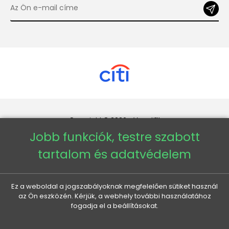
Copyright © 2026 - Veneti™
Jobb funkciók, testre szabott
Veneti HU
tartalom és adatvédelem
Veneti CZ
Ez a weboldal a jogszabályoknak megfelelően sütiket használ
az Ön eszközén. Kérjük, a webhely további használatához
Veneti DE
fogadja el a beállításokat.
Veneti SK