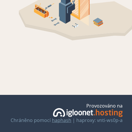
Provozováno na
Chráněno pomocí
haphash
| haproxy: vnti-ws0p-a