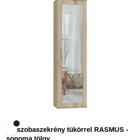
-15 965 FT
Jobb funkciók, testre szabott
tartalom és adatvédelem
Ez a weboldal a jogszabályoknak megfelelően sütiket használ
az Ön eszközén. Kérjük, a webhely további használatához
fogadja el a beállításokat.
Az összes süti elfogadása
0
Mindet elutasítani
|
Süti beállítások