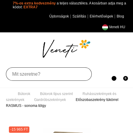
7%-os extra kedvezmény
a teljes választékra. A kosárban adja
meg a kódot:
EXTRA7
|
|
|
Újdonságok
Szállítás
Elérhetőségek
Blog
Veneti HU
Toggle
0
0
navigation
Bútorok
Bútorok típus szerint
Ruhásszekrények
és szekrények
Gardróbszekrények
Előszobaszekrény
tükörrel RASMUS - sonoma tölgy