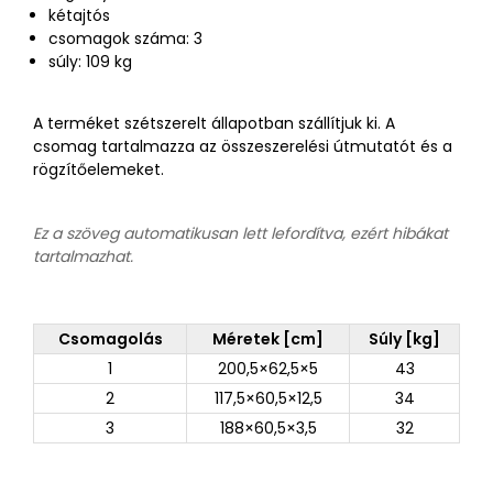
kétajtós
csomagok száma: 3
súly: 109 kg
A terméket szétszerelt állapotban szállítjuk ki. A
csomag tartalmazza az összeszerelési útmutatót és a
rögzítőelemeket.
Ez a szöveg automatikusan lett lefordítva, ezért hibákat
tartalmazhat.
Csomagolás
Méretek [cm]
Súly [kg]
1
200,5×62,5×5
43
2
117,5×60,5×12,5
34
3
188×60,5×3,5
32