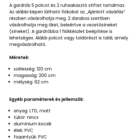
A gardrób 5 polcot és 2 ruhaakasztó stiftet tartalmaz.
Az alábbi képen látható fiókokat az „Ajánlott vásárlás”
részben vásárolhatja meg. 2 darabos szettben
vásárolhatja meg őket, beleértve a vezetősíneket
(síneket). A gardróbba 1 fiókkészlet beépítése is
lehetséges. Alább polcot vagy toldórészt is talál, amely
megvásárolható.
Méretek:
szélesség: 120 cm
magasság: 200 cm
mélység: 62 cm
Egyéb paraméterek és jellemzők:
anyag: LTD, matt
tükör: nincs
alumínium kocsik
élek: PVC
fogantyúk: PVC