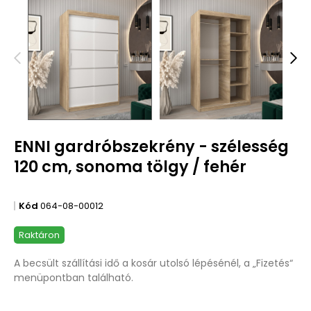
ENNI gardróbszekrény - szélesség
120 cm, sonoma tölgy / fehér
Kód
064-08-00012
Raktáron
A becsült szállítási idő a kosár utolsó lépésénél, a „Fizetés“
menüpontban található.