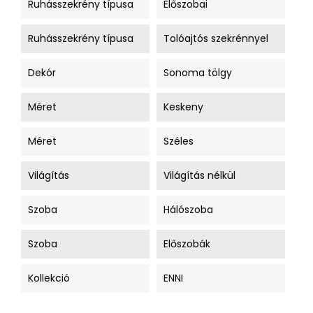
Ruhásszekrény típusa
Előszobai
Ruhásszekrény típusa
Tolóajtós szekrénnyel
Dekór
Sonoma tölgy
Méret
Keskeny
Méret
Széles
Világítás
Világítás nélkül
Szoba
Hálószoba
Szoba
Előszobák
Kollekció
ENNI