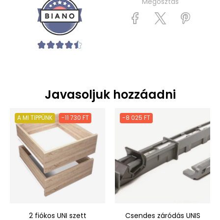
Megosztás
Javasoljuk hozzáadni
A MI TIPPÜNK
-11 730 FT
-8 025 FT
2 fiókos UNI szett
Csendes záródás UNIS