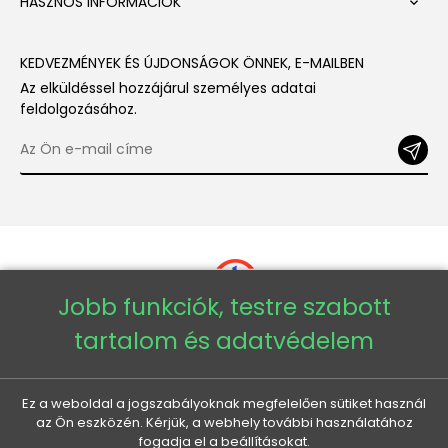
HASZNOS INFORMÁCIÓK

KEDVEZMÉNYEK ÉS ÚJDONSÁGOK ÖNNEK, E-MAILBEN
Az elküldéssel hozzájárul személyes adatai
feldolgozásához.
Jobb funkciók, testre szabott
tartalom és adatvédelem
Copyright © 2026 - Veneti™
Ez a weboldal a jogszabályoknak megfelelően sütiket használ
Veneti HU
az Ön eszközén. Kérjük, a webhely további használatához
fogadja el a beállításokat.