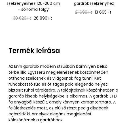
szekrényekhez 120-200 cm
gardróbszekrényhez
- sonoma tölgy
Normál
Ár
21 690 Ft
13 665 Ft
Normál
Ár
ár
38 620 Ft
26 890 Ft
ár
Termék leírása
Az Enni gardrób modern stílusban bármilyen belső
térbe illik. Egyszerű megjelenésének köszönhetően
otthona szellősnek és világosnak fog tűnni. Két
ruhaakasztó rúd és öt tágas polc elegendő helyet
biztosít ruhái tárolására. A tolóajtóknak köszönhetően a
gardrób kisebb helyiségekbe is alkalmas. A gardrób LTD
fa anyagból készült, amely könnyen karbantartható. A
felületkezelés matt, az elülső részt pedig díszlécek
egészítik ki, amelyek elegáns megjelenést
kölcsönöznek a gardróbnak.