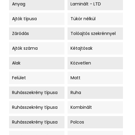
Anyag
Laminált - LTD
Ajtók típusa
Tükör nélkül
Záródás
Tolóajtós szekrénnyel
Ajtók száma
Kétajtósak
Alak
Közvetlen
Felület
Matt
Ruhásszekrény típusa
Ruha
Ruhásszekrény típusa
Kombinált
Ruhásszekrény típusa
Polcos