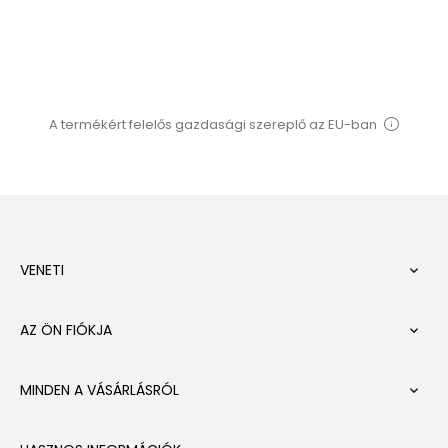
A termékért felelős gazdasági szereplő az EU-ban
VENETI

AZ ÖN FIÓKJA

MINDEN A VÁSÁRLÁSRÓL
