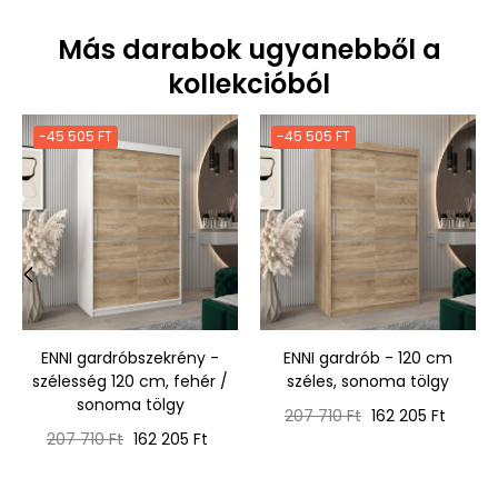
Más darabok ugyanebből a
kollekcióból
-45 505 FT
-45 505 FT
‹
›
ENNI gardróbszekrény -
ENNI gardrób - 120 cm
szélesség 120 cm, fehér /
széles, sonoma tölgy
sonoma tölgy
Normál
Ár
207 710 Ft
162 205 Ft
Normál
Ár
ár
207 710 Ft
162 205 Ft
ár