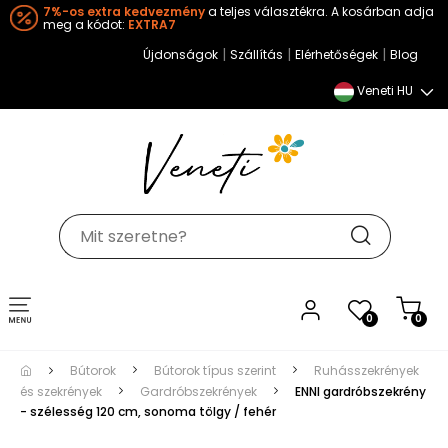
7%-os extra kedvezmény
a teljes választékra. A kosárban adja
meg a kódot:
EXTRA7
|
|
|
Újdonságok
Szállítás
Elérhetőségek
Blog
Veneti HU
Toggle
0
0
navigation
Bútorok
Bútorok típus szerint
Ruhásszekrények
és szekrények
Gardróbszekrények
ENNI gardróbszekrény
- szélesség 120 cm, sonoma tölgy / fehér