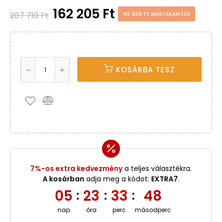
162 205 Ft
207 710 Ft
45 505 FT MEGTAKARÍTÁS
KOSÁRBA TESZ
7%-os extra kedvezmény
a teljes választékra.
A kosárban
adja meg a kódot:
EXTRA7
.
05
23
33
47
:
:
:
nap
óra
perc
másodperc