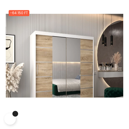
-64 150 FT
Jobb funkciók, testre szabott
tartalom és adatvédelem
Ez a weboldal a jogszabályoknak megfelelően sütiket használ
az Ön eszközén. Kérjük, a webhely további használatához
fogadja el a beállításokat.
Az összes süti elfogadása
0
Mindet elutasítani
|
Süti beállítások