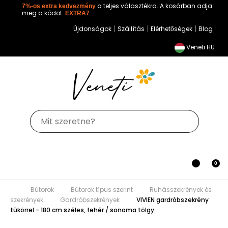
7%-os extra kedvezmény
a teljes választékra. A kosárban adja
meg a kódot:
EXTRA7
|
|
|
Újdonságok
Szállítás
Elérhetőségek
Blog
Veneti HU
Toggle
0
0
navigation
Bútorok
Bútorok típus szerint
Ruhásszekrények
és szekrények
Gardróbszekrények
VIVIEN
gardróbszekrény tükörrel - 180 cm széles, fehér / sonoma tölgy