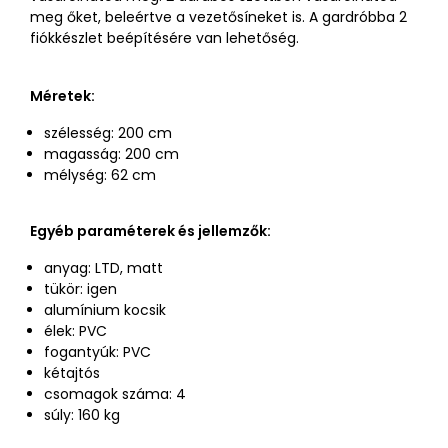
meg őket, beleértve a vezetősíneket is. A gardróbba 2
fiókkészlet beépítésére van lehetőség.
Méretek:
szélesség: 200 cm
magasság: 200 cm
mélység: 62 cm
Egyéb paraméterek és jellemzők:
anyag: LTD, matt
tükör: igen
alumínium kocsik
élek: PVC
fogantyúk: PVC
kétajtós
csomagok száma: 4
súly: 160 kg