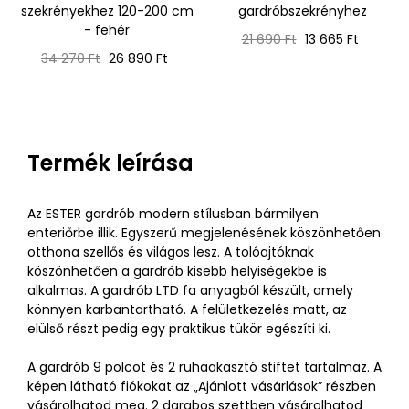
szekrényekhez 120-200 cm
gardróbszekrényhez
- fehér
Normál
Ár
21 690 Ft
13 665 Ft
Normál
Ár
ár
34 270 Ft
26 890 Ft
ár
Termék leírása
Az ESTER gardrób modern stílusban bármilyen
enteriőrbe illik. Egyszerű megjelenésének köszönhetően
otthona szellős és világos lesz. A tolóajtóknak
köszönhetően a gardrób kisebb helyiségekbe is
alkalmas. A gardrób LTD fa anyagból készült, amely
könnyen karbantartható. A felületkezelés matt, az
elülső részt pedig egy praktikus tükör egészíti ki.
A gardrób 9 polcot és 2 ruhaakasztó stiftet tartalmaz. A
képen látható fiókokat az „Ajánlott vásárlások” részben
vásárolhatod meg. 2 darabos szettben vásárolhatod