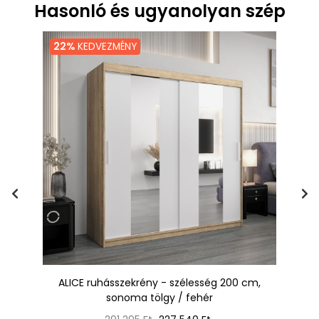
Hasonló és ugyanolyan szép
22%
KEDVEZMÉNY
ALICE ruhásszekrény - szélesség 200 cm,
sonoma tölgy / fehér
Normál
Ár