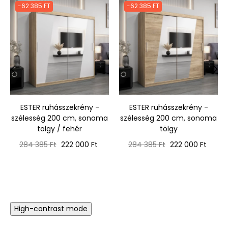
-62 385 FT
-62 385 FT
‹
›
ESTER ruhásszekrény -
ESTER ruhásszekrény -
szélesség 200 cm, sonoma
szélesség 200 cm, sonoma
tölgy / fehér
tölgy
Normál
Ár
Normál
Ár
284 385 Ft
222 000 Ft
284 385 Ft
222 000 Ft
ár
ár
High-contrast mode