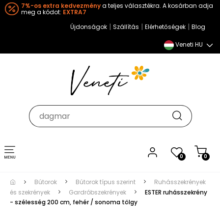
7%-os extra kedvezmény
a teljes választékra. A kosárban adja
meg a kódot:
EXTRA7
|
|
|
Újdonságok
Szállítás
Elérhetőségek
Blog
Veneti HU
Toggle
0
0
navigation
Bútorok
Bútorok típus szerint
Ruhásszekrények
és szekrények
Gardróbszekrények
ESTER ruhásszekrény
- szélesség 200 cm, fehér / sonoma tölgy