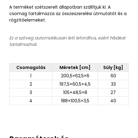
A terméket szétszerelt állapotban szállítjuk ki. A
csomag tartalmazza az összeszerelési útmutatót és a
rögzítőelemeket.
Ez a szöveg automatikusan lett lefordítva, ezért hibákat
tartalmazhat.
Csomagolás
Méretek [cm]
Súly [kg]
1
200,5×62,5×6
60
2
197,5×60,5×4,5
33
3
105×48,5×8
27
4
188×100,5×3,5
40