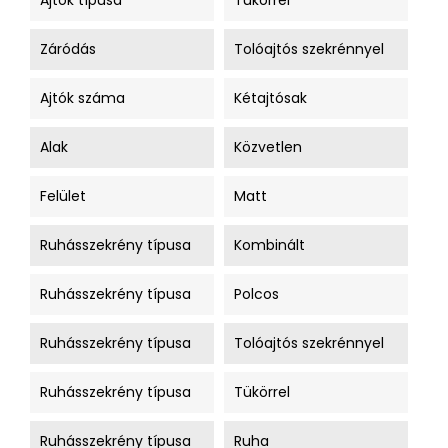
Ajtók típusa
Tükörrel
Záródás
Tolóajtós szekrénnyel
Ajtók száma
Kétajtósak
Alak
Közvetlen
Felület
Matt
Ruhásszekrény típusa
Kombinált
Ruhásszekrény típusa
Polcos
Ruhásszekrény típusa
Tolóajtós szekrénnyel
Ruhásszekrény típusa
Tükörrel
Ruhásszekrény típusa
Ruha