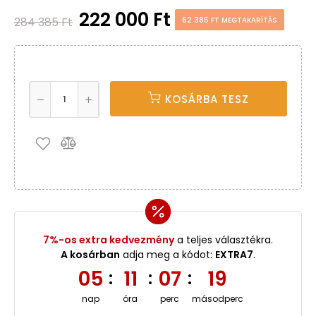
222 000 Ft
284 385 Ft
62 385 FT MEGTAKARÍTÁS
KOSÁRBA TESZ
7%-os extra kedvezmény
a teljes választékra.
A kosárban
adja meg a kódot:
EXTRA7
.
05
11
07
18
:
:
:
nap
óra
perc
másodperc