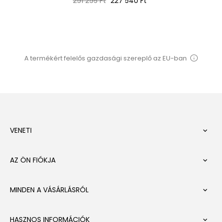
291 295 Ft
227 540 Ft
ár
A termékért felelős gazdasági szereplő az EU-ban
VENETI

AZ ÖN FIÓKJA

MINDEN A VÁSÁRLÁSRÓL

HASZNOS INFORMÁCIÓK
