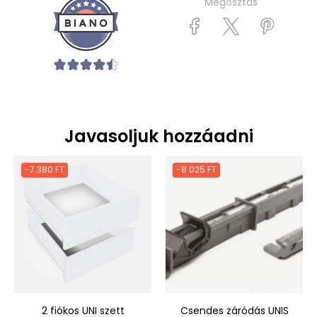
Megosztás
Javasoljuk hozzáadni
-7 380 FT
-8 025 FT
2 fiókos UNI szett
Csendes záródás UNIS