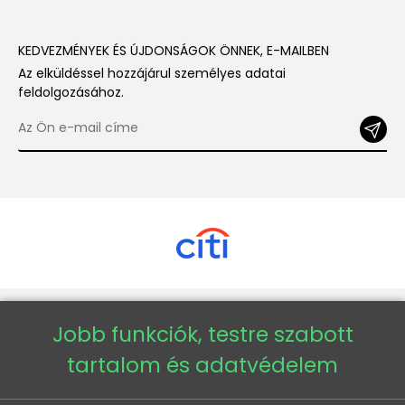
KEDVEZMÉNYEK ÉS ÚJDONSÁGOK ÖNNEK, E-MAILBEN
Az elküldéssel hozzájárul személyes adatai
feldolgozásához.
Copyright © 2026 - Veneti™
Jobb funkciók, testre szabott
tartalom és adatvédelem
Veneti HU