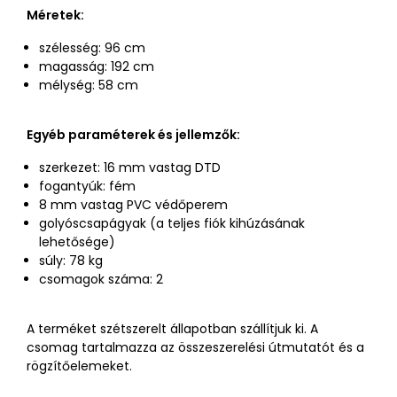
Méretek:
szélesség: 96 cm
magasság: 192 cm
mélység: 58 cm
Egyéb paraméterek és jellemzők:
szerkezet: 16 mm vastag DTD
fogantyúk: fém
8 mm vastag PVC védőperem
golyóscsapágyak (a teljes fiók kihúzásának
lehetősége)
súly: 78 kg
csomagok száma: 2
A terméket szétszerelt állapotban szállítjuk ki. A
csomag tartalmazza az összeszerelési útmutatót és a
rögzítőelemeket.