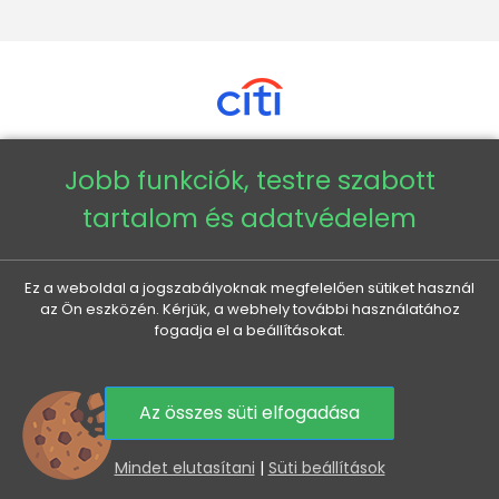
Jobb funkciók, testre szabott
Copyright © 2026 - Veneti™
tartalom és adatvédelem
Veneti HU
Ez a weboldal a jogszabályoknak megfelelően sütiket használ
az Ön eszközén. Kérjük, a webhely további használatához
Veneti CZ
fogadja el a beállításokat.
Veneti DE
Az összes süti elfogadása
Veneti SK
0
Mindet elutasítani
|
Süti beállítások