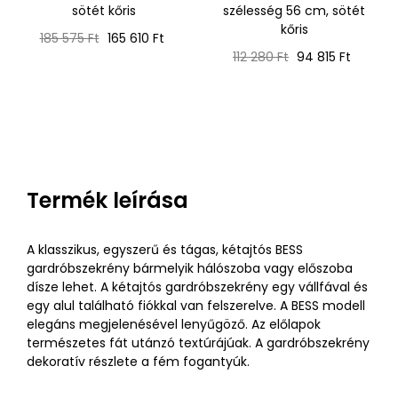
sötét kőris
szélesség 56 cm, sötét
kőris
Normál
Ár
185 575 Ft
165 610 Ft
ár
Normál
Ár
112 280 Ft
94 815 Ft
ár
Termék leírása
A klasszikus, egyszerű és tágas, kétajtós BESS
gardróbszekrény bármelyik hálószoba vagy előszoba
dísze lehet. A kétajtós gardróbszekrény egy vállfával és
egy alul található fiókkal van felszerelve. A BESS modell
elegáns megjelenésével lenyűgöző. Az előlapok
természetes fát utánzó textúrájúak. A gardróbszekrény
dekoratív részlete a fém fogantyúk.