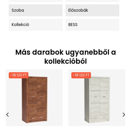
Szoba
Előszobák
Kollekció
BESS
Más darabok ugyanebből a
kollekcióból
-18 120 FT
-18 120 FT
‹
›