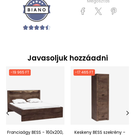
Megosztás
Javasoljuk hozzáadni
-19 965 FT
-17 465 FT
‹
›
Franciaágy BESS - 160x200,
Keskeny BESS szekrény -