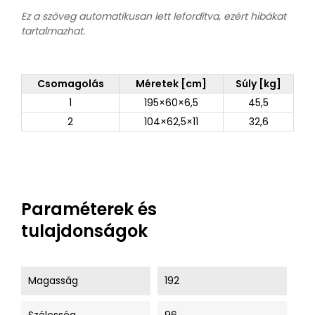
Ez a szöveg automatikusan lett lefordítva, ezért hibákat
tartalmazhat.
Csomagolás
Méretek [cm]
Súly [kg]
1
195×60×6,5
45,5
2
104×62,5×11
32,6
Paraméterek és
tulajdonságok
Magasság
192