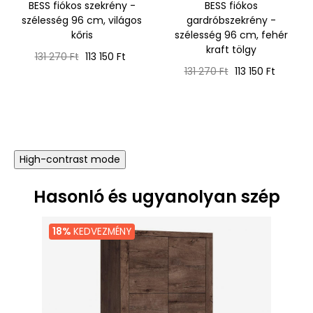
BESS fiókos szekrény -
BESS fiókos
szélesség 96 cm, világos
gardróbszekrény -
kőris
szélesség 96 cm, fehér
kraft tölgy
Normál
Ár
131 270 Ft
113 150 Ft
ár
Normál
Ár
131 270 Ft
113 150 Ft
ár
High-contrast mode
Hasonló és ugyanolyan szép
18%
KEDVEZMÉNY