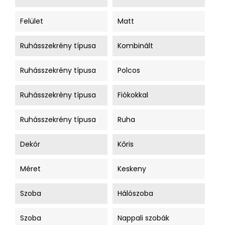
Felület
Matt
Ruhásszekrény típusa
Kombinált
Ruhásszekrény típusa
Polcos
Ruhásszekrény típusa
Fiókokkal
Ruhásszekrény típusa
Ruha
Dekór
Kőris
Méret
Keskeny
Szoba
Hálószoba
Szoba
Nappali szobák