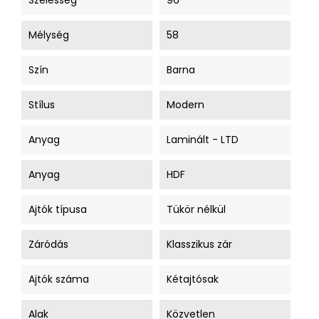
Szélesség
96
Mélység
58
Szín
Barna
Stílus
Modern
Anyag
Laminált - LTD
Anyag
HDF
Ajtók típusa
Tükör nélkül
Záródás
Klasszikus zár
Ajtók száma
Kétajtósak
Alak
Közvetlen