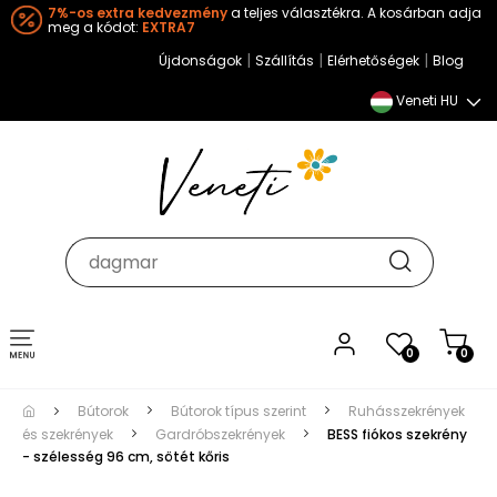
7%-os extra kedvezmény
a teljes választékra. A kosárban adja
meg a kódot:
EXTRA7
|
|
|
Újdonságok
Szállítás
Elérhetőségek
Blog
Veneti HU
Toggle
0
0
navigation
Bútorok
Bútorok típus szerint
Ruhásszekrények
és szekrények
Gardróbszekrények
BESS fiókos szekrény
- szélesség 96 cm, sötét kőris