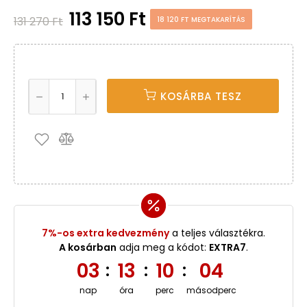
113 150 Ft
131 270 Ft
18 120 FT MEGTAKARÍTÁS
KOSÁRBA TESZ
7%-os extra kedvezmény
a teljes választékra.
A kosárban
adja meg a kódot:
EXTRA7
.
03
13
10
03
:
:
:
nap
óra
perc
másodperc