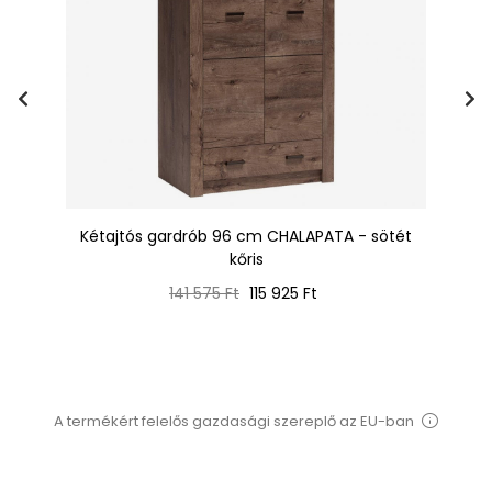
Kétajtós gardrób 96 cm CHALAPATA - sötét
E
kőris
Normál
Ár
141 575 Ft
115 925 Ft
ár
A termékért felelős gazdasági szereplő az EU-ban