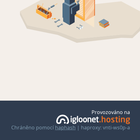
Provozováno na
Chráněno pomocí
haphash
| haproxy: vnti-ws0p-a