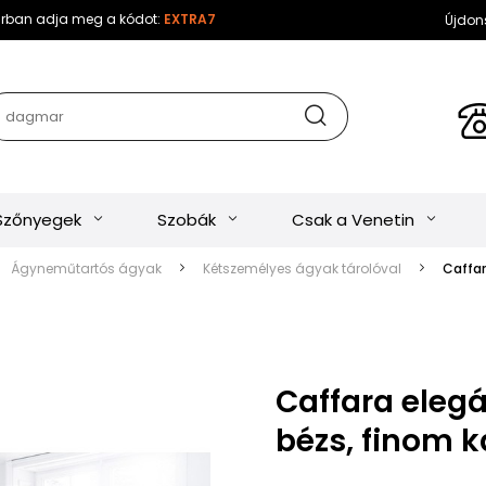
sárban adja meg a kódot:
EXTRA7
Újdon
Szőnyegek
Szobák
Csak a Venetin
Ágyneműtartós ágyak
Kétszemélyes ágyak tárolóval
Caffar
Caffara eleg
bézs, finom k