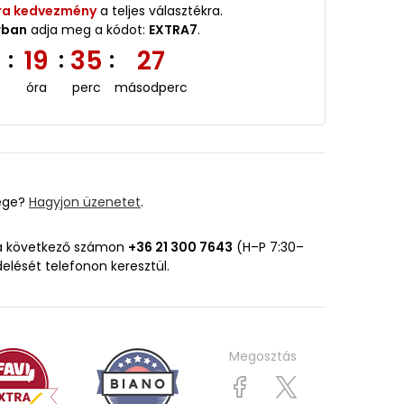
ra kedvezmény
a teljes választékra.
rban
adja meg a kódot:
EXTRA7
.
2
19
35
26
:
:
:
óra
perc
másodperc
ége?
Hagyjon üzenetet
.
 a következő számon
+36 21 300 7643
(H–P 7:30–
delését telefonon keresztül.
Megosztás