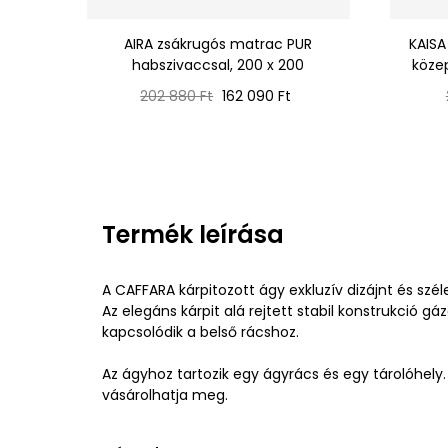
AIRA zsákrugós matrac PUR
KAISA
habszivaccsal, 200 x 200
köze
Normál
Ár
202 880 Ft
162 090 Ft
ár
Termék leírása
A CAFFARA kárpitozott ágy exkluzív dizájnt és széle
Az elegáns kárpit alá rejtett stabil konstrukció g
kapcsolódik a belső rácshoz.
Az ágyhoz tartozik egy ágyrács és egy tárolóhel
vásárolhatja meg.