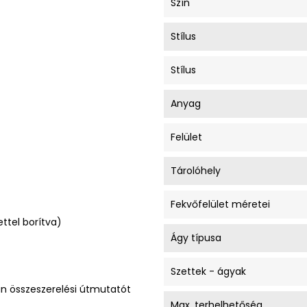
Szín
Stílus
Stílus
Anyag
Felület
Tárolóhely
Fekvőfelület méretei
ettel borítva)
Ágy típusa
Szettek - ágyak
an összeszerelési útmutatót
Max. terhelhetőség