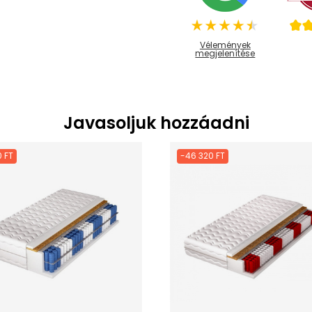
Vélemények
megjelenítése
Javasoljuk hozzáadni
 FT
-46 320 FT