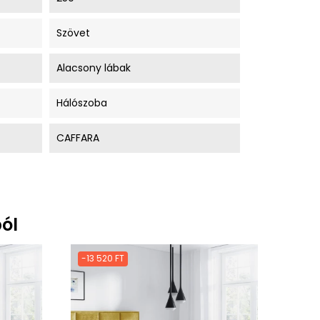
Szövet
Alacsony lábak
Hálószoba
CAFFARA
ól
-13 520 FT
-13 5