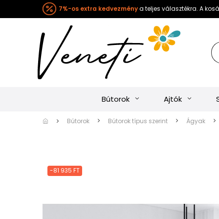
7%-os extra kedvezmény
a teljes választékra. A ko
Bútorok
Ajtók
Bútorok
Bútorok típus szerint
Ágyak
-81 935 FT