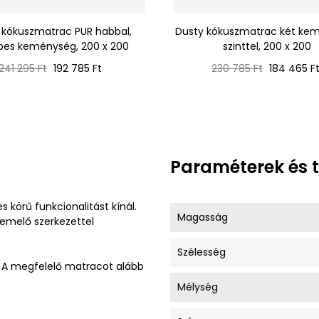
 kókuszmatrac PUR habbal,
Dusty kókuszmatrac két ke
pes keménység, 200 x 200
szinttel, 200 x 200
Normál
Ár
Normál
Ár
241 295 Ft
192 785 Ft
230 785 Ft
184 465 F
ár
ár
Paraméterek és 
s körű funkcionalitást kínál.
Magasság
ázemelő szerkezettel
Szélesség
y. A megfelelő matracot alább
Mélység