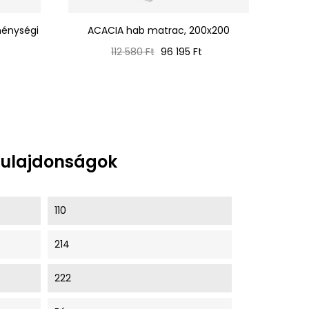
ménységi
ACACIA hab matrac, 200x200
ESAI
Normál
Ár
112 580 Ft
96 195 Ft
ár
t
tulajdonságok
110
214
222