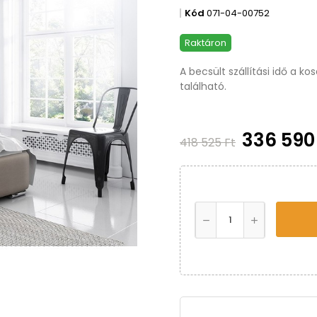
Kód
071-04-00752
Raktáron
A becsült szállítási idő a k
található.
336 590
418 525 Ft