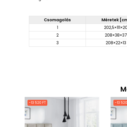
Csomagolás
Méretek [c
1
202,5×111×2
2
208×38×37
3
208×22×13
M
-13 520 FT
-13 520