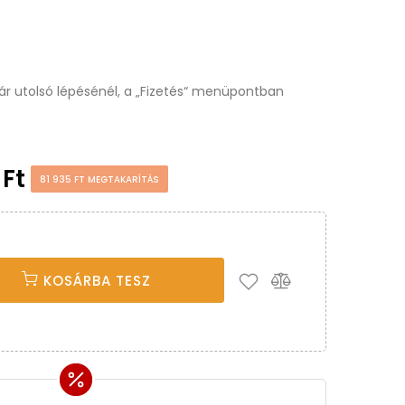
osár utolsó lépésénél, a „Fizetés“ menüpontban
 Ft
81 935 FT MEGTAKARÍTÁS
KOSÁRBA TESZ