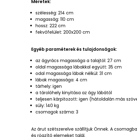
Méretek:
szélesség: 214 cm
magasság: 110 cm
hossz: 222 cm
fekvőfelület: 200x200 cm
Egyéb paraméterek és tulajdonságok:
az ágyrács magassága a talajtól: 27 cm
oldal magassága lábakkal együtt: 35 cm
odal magassága lábak nélkül: 31 cm
lábak magassága: 4 cm
tárhely: igen
a tárolóhely kinyitása az ágy lábától
teljesen kárpitozott: igen (hátoldalán más szöv
súly: 140 kg
csomagok száma: 3
Az árut szétszerelve szállítjuk Önnek. A csomagb
és rögzítő elemeket talál.