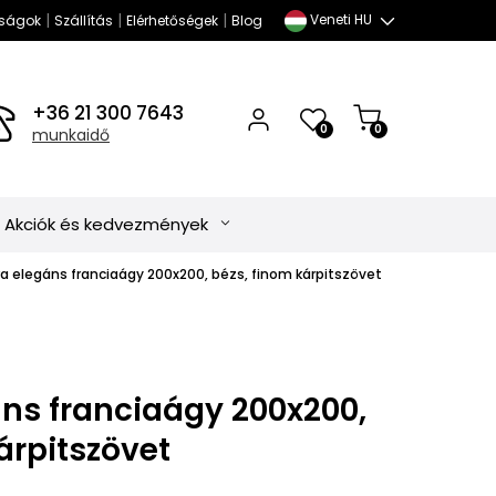
|
|
|
Veneti HU
ságok
Szállítás
Elérhetőségek
Blog
+36 21 300 7643
0
0
munkaidő
Akciók és kedvezmények
a elegáns franciaágy 200x200, bézs, finom kárpitszövet
áns franciaágy 200x200,
árpitszövet