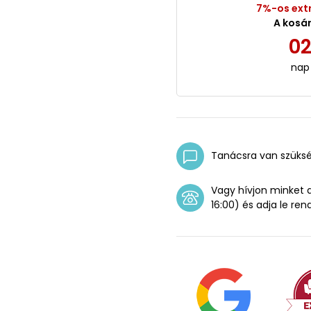
7%-os ext
A kosá
0
nap
Tanácsra van szüks
Vagy hívjon minket
16:00) és adja le ren