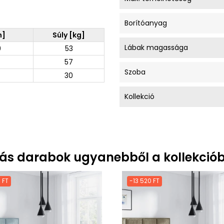
Borítóanyag
m]
Súly [kg]
Lábak magassága
0
53
57
Szoba
30
Kollekció
ás darabok ugyanebből a kollekciób
 FT
-13 520 FT