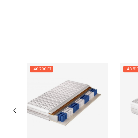
-40 790 FT
-48 510
‹