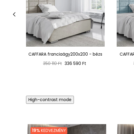
‹
CAFFARA franciaágy200x200 - bézs
CAFFAR
Normál
Ár
350 110 Ft
336 590 Ft
ár
High-contrast mode
19%
KEDVEZMÉNY