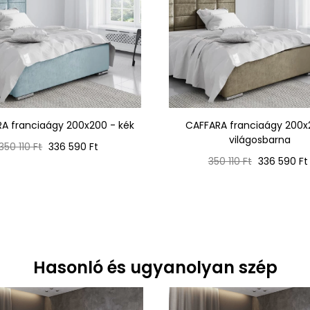
A franciaágy 200x200 - kék
CAFFARA franciaágy 200x
világosbarna
Normál
Ár
350 110 Ft
336 590 Ft
ár
Normál
Ár
350 110 Ft
336 590 Ft
ár
Hasonló és ugyanolyan szép