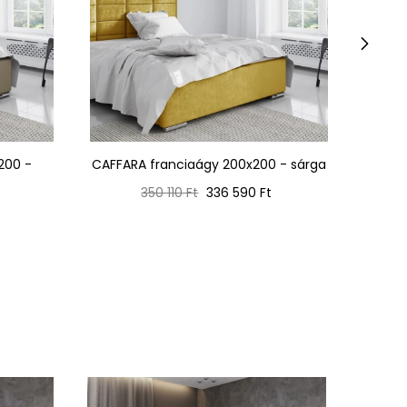
›
200 -
CAFFARA franciaágy 200x200 - sárga
CAF
Normál
Ár
350 110 Ft
336 590 Ft
ár