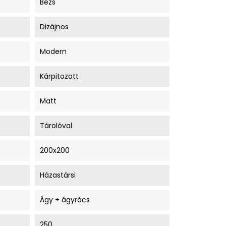
Bézs
Dizájnos
Modern
Kárpitozott
Matt
Tárolóval
200x200
Házastársi
Ágy + ágyrács
250