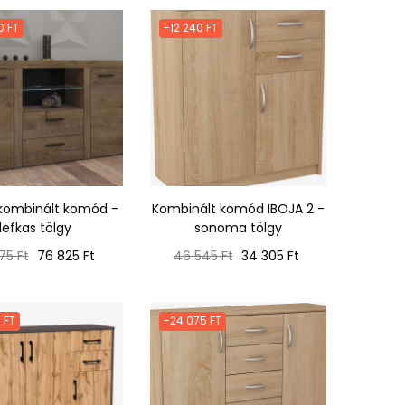
0 FT
-12 240 FT
kombinált komód -
Kombinált komód IBOJA 2 -
lefkas tölgy
sonoma tölgy
ál
Ár
Normál
Ár
75 Ft
76 825 Ft
46 545 Ft
34 305 Ft
ár
 FT
-24 075 FT