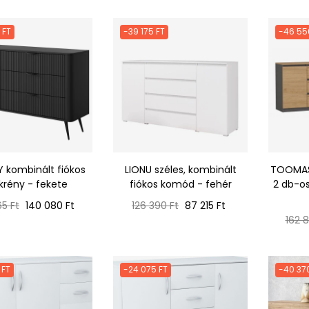
 FT
-39 175 FT
-46 55
kombinált fiókos
LIONU széles, kombinált
TOOMAS
krény - fekete
fiókos komód - fehér
2 db-os
ál
Ár
Normál
Ár
65 Ft
140 080 Ft
126 390 Ft
87 215 Ft
ár
Norm
162 8
ár
 FT
-24 075 FT
-40 37