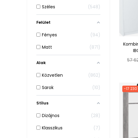
Széles
548
Felület
Fényes
94
Kombin
Matt
871
IB
Norm
57 62
Alak
ár
Közvetlen
862
Sarok
10
-17 230
Stílus
Dizájnos
28
Klasszikus
7