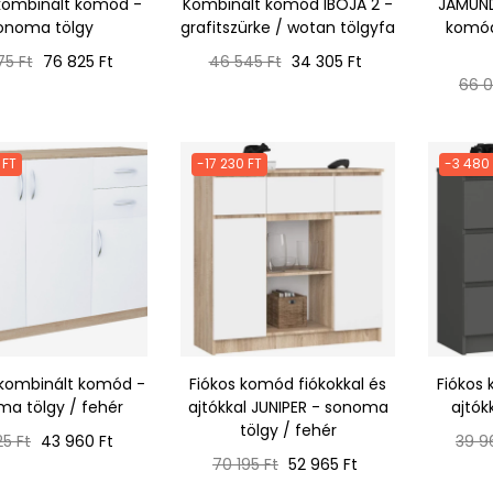
kombinált komód -
Kombinált komód IBOJA 2 -
JAMUND
onoma tölgy
grafitszürke / wotan tölgyfa
komód 
ál
Ár
Normál
Ár
75 Ft
76 825 Ft
46 545 Ft
34 305 Ft
ár
Nor
66 0
ár
 FT
-17 230 FT
-3 480
 kombinált komód -
Fiókos komód fiókokkal és
Fiókos 
a tölgy / fehér
ajtókkal JUNIPER - sonoma
ajtók
tölgy / fehér
ál
Ár
Norm
5 Ft
43 960 Ft
39 9
Normál
Ár
ár
70 195 Ft
52 965 Ft
ár