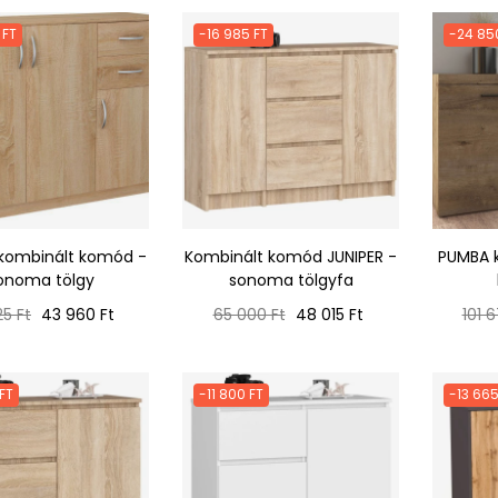
 FT
-16 985 FT
-24 85
 kombinált komód -
Kombinált komód JUNIPER -
PUMBA 
onoma tölgy
sonoma tölgyfa
ál
Ár
Normál
Ár
Norm
5 Ft
43 960 Ft
65 000 Ft
48 015 Ft
101 6
ár
ár
 FT
-11 800 FT
-13 665