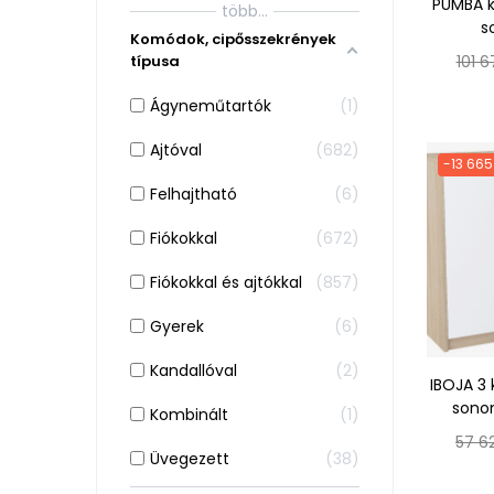
PUMBA 
több...
s
Komódok, cipősszekrények
Norm
101 6
típusa
ár
Ágyneműtartók
1
Ajtóval
682
-13 665
Felhajtható
6
Fiókokkal
672
Fiókokkal és ajtókkal
857
Gyerek
6
Kandallóval
2
IBOJA 3
sonom
Kombinált
1
Norm
57 62
Üvegezett
38
ár