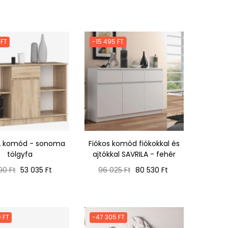
ár
 FT
-15 495 FT
A komód - sonoma
Fiókos komód fiókokkal és
tölgyfa
ajtókkal SAVRILA - fehér
mál
Ár
Normál
Ár
90 Ft
53 035 Ft
96 025 Ft
80 530 Ft
ár
 FT
-47 305 FT