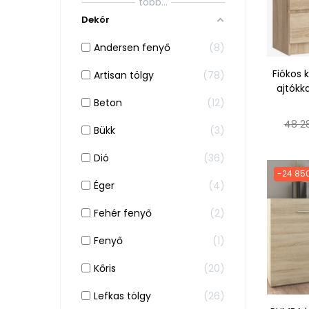
több...
Dekór
Andersen fenyő
8
Fiókos 
Artisan tölgy
78
ajtókk
Beton
12
Norm
48 2
Bükk
3
ár
Dió
36
-24 850
Éger
4
Fehér fenyő
2
Fenyő
1
Kőris
20
Lefkas tölgy
26