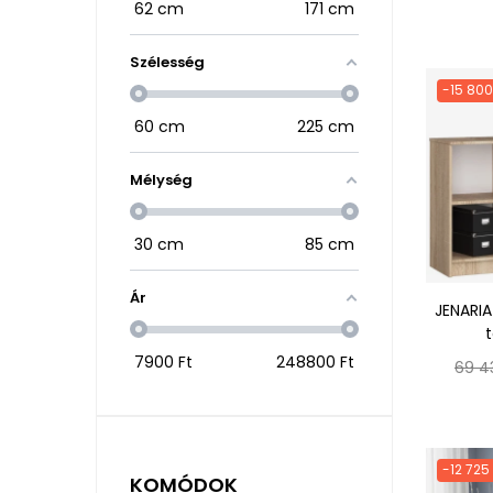
62
cm
171
cm
ár
Szélesség
-15 800
60
cm
225
cm
Mélység
30
cm
85
cm
Ár
JENARI
t
7900
Ft
248800
Ft
Norm
69 4
ár
-12 725
KOMÓDOK