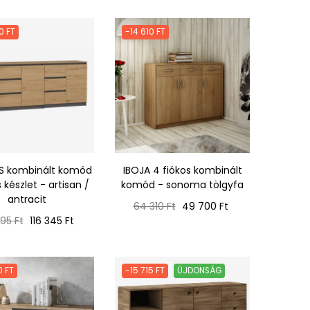
0 FT
-14 610 FT
 kombinált komód
IBOJA 4 fiókos kombinált
 készlet - artisan /
komód - sonoma tölgyfa
antracit
Normál
Ár
64 310 Ft
49 700 Ft
ál
Ár
ár
95 Ft
116 345 Ft
0 FT
-15 715 FT
ÚJDONSÁG