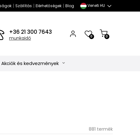
|
|
|
Veneti HU
ságok
Szállítás
Elérhetőségek
Blog
+36 21 300 7643
0
0
munkaidő
Akciók és kedvezmények
881 termék