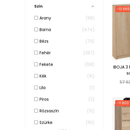
Szín
-13 665
Arany
58
Barna
474
Bézs
79
Fehér
287
Fekete
158
IBOJA 3
s
Kék
15
Norm
57 62
Lila
1
ár
Piros
2
-11 800
Rózsaszín
10
Szürke
110