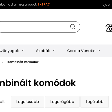
sárban adja meg a kódot:
EXTRA7
Újdon
Szőnyegek
Szobák
Csak a Venetin
Kombinált komódok
mbinált komódok
elt
Legolcsóbb
Legdrágább
Legújabb