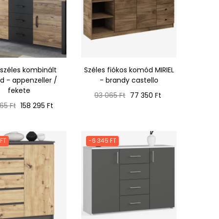
széles kombinált
Széles fiókos komód MIRIEL
 - appenzeller /
- brandy castello
fekete
Normál
Ár
93 065 Ft
77 350 Ft
ál
Ár
ár
65 Ft
158 295 Ft
 FT
-6 345 FT