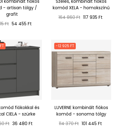
I kombinált fiókos
Széles, kombinált fiókos
- artisan tölgy /
komód XELA - homokszínű
grafit
Normál
Ár
164 860 Ft
117 935 Ft
mál
Ár
ár
15 Ft
54 455 Ft
 FT
-12 925 FT
komód fiókokkal és
LUVERNE kombinált fiókos
kal CIELA - szürke
komód - sonoma tölgy
ál
Ár
Normál
Ár
60 Ft
36 480 Ft
114 370 Ft
101 445 Ft
ár