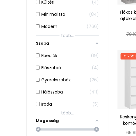
Kültéri
4
Fiókos 
Minimalista
84
ajtókka
Modern
766
Nor
70 1
több...
ár
Szoba
Ebédlők
19
-5 765 
Előszobák
4
Gyerekszobák
26
Hálószoba
411
Iroda
5
több...
Keskeny
Magasság
komód
Norm
65 9