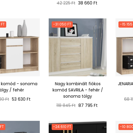
Normál
Ár
ár
42 225 Ft
38 660 Ft
ár
 FT
-31 050 FT
-15 155
A komód - sonoma
Nagy kombinált fiókos
JENARI
ölgy / fehér
komód SAVRILA - fehér /
sonoma tölgy
ál
Ár
Nor
30 Ft
53 630 Ft
68 1
Normál
Ár
ár
118 845 Ft
87 795 Ft
ár
 FT
-24 610 FT
-10 800