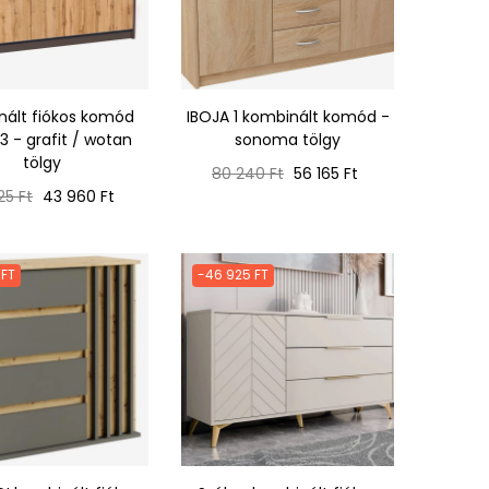
nált fiókos komód
IBOJA 1 kombinált komód -
3 - grafit / wotan
sonoma tölgy
tölgy
Normál
Ár
80 240 Ft
56 165 Ft
ál
Ár
ár
25 Ft
43 960 Ft
 FT
-46 925 FT