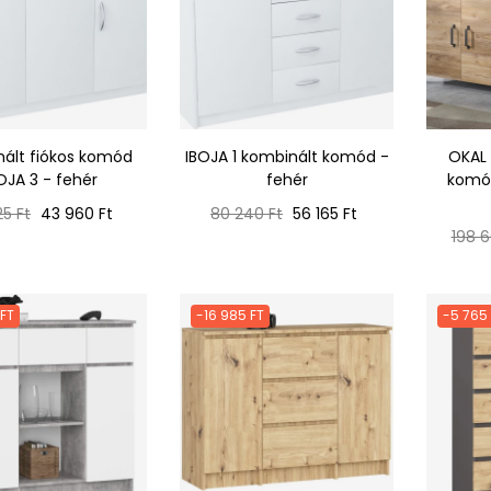
ált fiókos komód
IBOJA 1 kombinált komód -
OKAL 
OJA 3 - fehér
fehér
komód
ál
Ár
Normál
Ár
5 Ft
43 960 Ft
80 240 Ft
56 165 Ft
ár
Norm
198 6
ár
 FT
-16 985 FT
-5 765