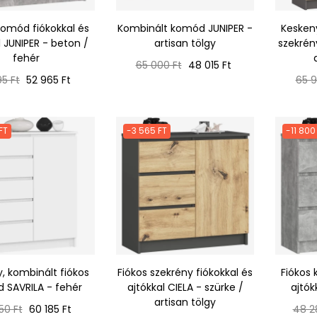
komód fiókokkal és
Kombinált komód JUNIPER -
Keskeny
l JUNIPER - beton /
artisan tölgy
szekrén
fehér
Normál
Ár
65 000 Ft
48 015 Ft
mál
Ár
ár
Nor
95 Ft
52 965 Ft
65 9
ár
FT
-3 565 FT
-11 800
, kombinált fiókos
Fiókos szekrény fiókokkal és
Fiókos 
 SAVRILA - fehér
ajtókkal CIELA - szürke /
ajtók
artisan tölgy
ál
Ár
Norm
50 Ft
60 185 Ft
48 2