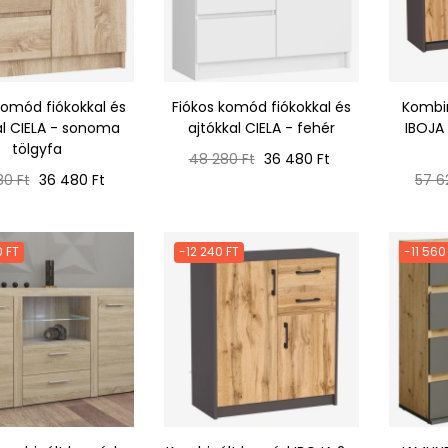
komód fiókokkal és
Fiókos komód fiókokkal és
Kombi
al CIELA - sonoma
ajtókkal CIELA - fehér
IBOJA 
tölgyfa
Normál
Ár
48 280 Ft
36 480 Ft
ál
Ár
ár
Norm
80 Ft
36 480 Ft
57 6
ár
 FT
-12 240 FT
-11 560