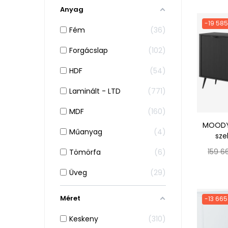
Anyag
-19 585
Fém
36
Forgácslap
102
HDF
54
Laminált - LTD
771
MDF
160
MOODY 
Műanyag
4
sze
Norm
159 6
Tömörfa
6
ár
Üveg
29
Méret
-13 665
Keskeny
310