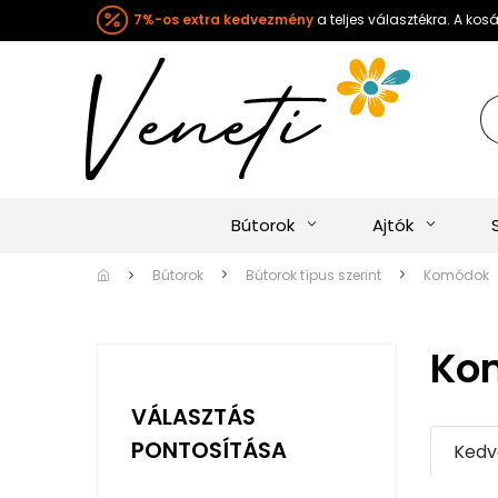
7%-os extra kedvezmény
a teljes választékra. A ko
Bútorok
Ajtók
Bútorok
Bútorok típus szerint
Komódok
Ko
VÁLASZTÁS
PONTOSÍTÁSA
Kedv