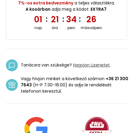
7%-os extra kedvezmény
a teljes választékra.
A kosárban
adja meg a kódot:
EXTRA7
.
01
21
34
26
:
:
:
nap
óra
perc
másodperc
Tanácsra van szüksége?
Hagyjon üzenetet
.
Vagy hívjon minket a következő számon
+36 21 300
7643
(H–P 7:30–16:00) és adja le rendelését
telefonon keresztül.