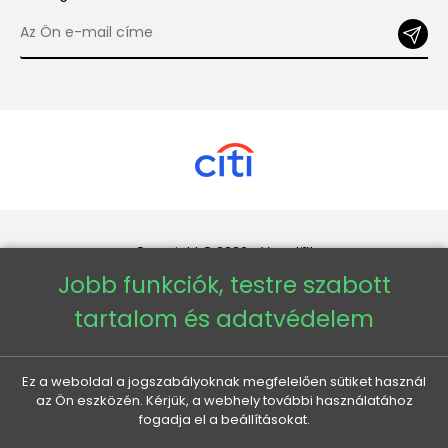
Copyright © 2026 - Veneti™
Jobb funkciók, testre szabott
Veneti HU
tartalom és adatvédelem
Veneti CZ
Ez a weboldal a jogszabályoknak megfelelően sütiket használ
az Ön eszközén. Kérjük, a webhely további használatához
Veneti DE
fogadja el a beállításokat.