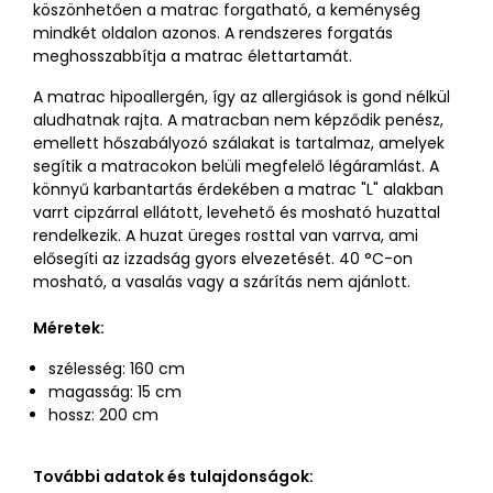
köszönhetően a matrac forgatható, a keménység
mindkét oldalon azonos. A rendszeres forgatás
meghosszabbítja a matrac élettartamát.
A matrac hipoallergén, így az allergiások is gond nélkül
aludhatnak rajta. A matracban nem képződik penész,
emellett hőszabályozó szálakat is tartalmaz, amelyek
segítik a matracokon belüli megfelelő légáramlást. A
könnyű karbantartás érdekében a matrac "L" alakban
varrt cipzárral ellátott, levehető és mosható huzattal
rendelkezik. A huzat üreges rosttal van varrva, ami
elősegíti az izzadság gyors elvezetését. 40 °C-on
mosható, a vasalás vagy a szárítás nem ajánlott.
Méretek:
szélesség: 160 cm
magasság: 15 cm
hossz: 200 cm
További adatok és tulajdonságok: