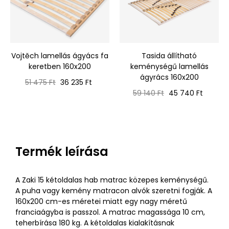
Vojtěch lamellás ágyács fa
Tasida állítható
keretben 160x200
keménységű lamellás
ágyrács 160x200
Normál
Ár
51 475 Ft
36 235 Ft
ár
Normál
Ár
59 140 Ft
45 740 Ft
ár
Termék leírása
A Zaki 15 kétoldalas hab matrac közepes keménységű.
A puha vagy kemény matracon alvók szeretni fogják. A
160x200 cm-es méretei miatt egy nagy méretű
franciaágyba is passzol. A matrac magassága 10 cm,
teherbírása 180 kg. A kétoldalas kialakításnak