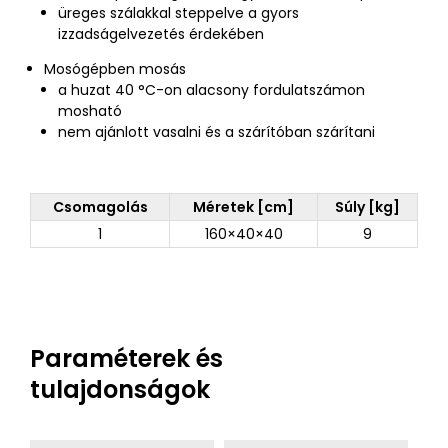
üreges szálakkal steppelve a gyors
izzadságelvezetés érdekében
Mosógépben mosás
a huzat 40 °C-on alacsony fordulatszámon
mosható
nem ajánlott vasalni és a szárítóban szárítani
Csomagolás
Méretek [cm]
Súly [kg]
1
160×40×40
9
Paraméterek és
tulajdonságok