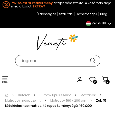
7%-os extra kedvezmény
a teljes választékra. A kosárban adja
meg a kódot:
EXTRA7
|
|
|
Újdonságok
Szállítás
Elérhetőségek
Blog
Veneti HU
Toggle
0
0
navigation
Bútorok
Bútorok típus szerint
Matracok
Matracok méret szerint
Matracok 160 x 200 cm
Zaki 15
kétoldalas hab matrac, közepes keménységű, 160x200