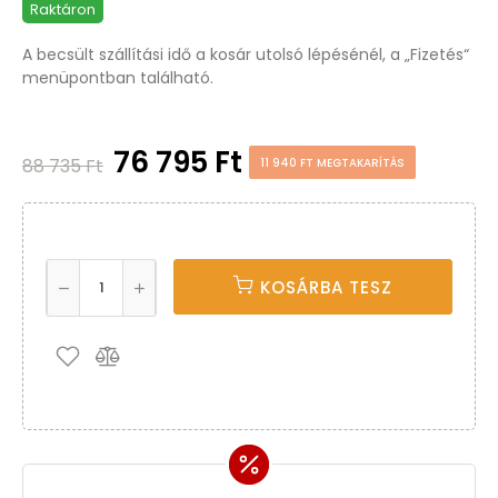
Raktáron
A becsült szállítási idő a kosár utolsó lépésénél, a „Fizetés“
menüpontban található.
76 795 Ft
88 735 Ft
11 940 FT MEGTAKARÍTÁS
KOSÁRBA TESZ