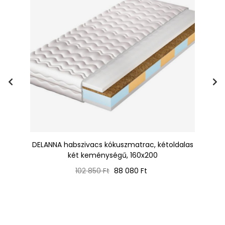
DELANNA habszivacs kókuszmatrac, kétoldalas
két keménységű, 160x200
Normál
Ár
102 850 Ft
88 080 Ft
ár