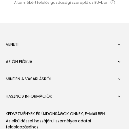
A termékért felelős gazdasági szereplő az EU-ban
VENETI

AZ ÖN FIÓKJA

MINDEN A VÁSÁRLÁSRÓL

HASZNOS INFORMÁCIÓK

KEDVEZMÉNYEK ÉS ÚJDONSÁGOK ÖNNEK, E-MAILBEN
Az elküldéssel hozzájárul személyes adatai
feldolgozásához.