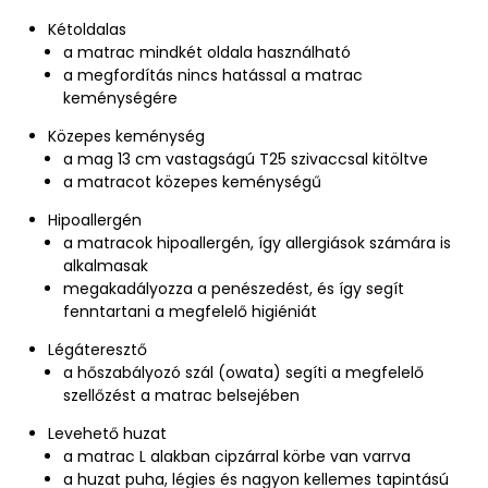
Kétoldalas
a matrac mindkét oldala használható
a megfordítás nincs hatással a matrac
keménységére
Közepes keménység
a mag 13 cm vastagságú T25 szivaccsal kitöltve
a matracot közepes keménységű
Hipoallergén
a matracok hipoallergén, így allergiások számára is
alkalmasak
megakadályozza a penészedést, és így segít
fenntartani a megfelelő higiéniát
Légáteresztő
a hőszabályozó szál (owata) segíti a megfelelő
szellőzést a matrac belsejében
Levehető huzat
a matrac L alakban cipzárral körbe van varrva
a huzat puha, légies és nagyon kellemes tapintású