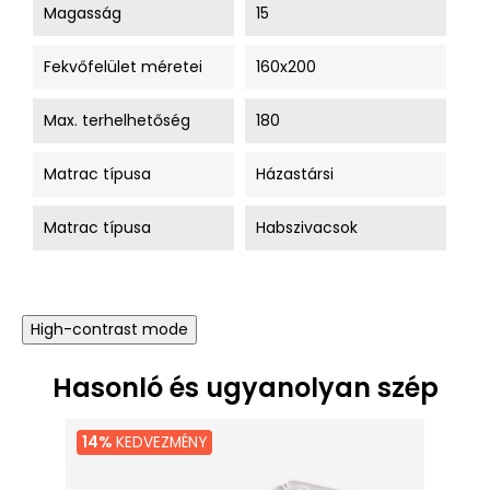
Magasság
15
Fekvőfelület méretei
160x200
Max. terhelhetőség
180
Matrac típusa
Házastársi
Matrac típusa
Habszivacsok
High-contrast mode
Hasonló és ugyanolyan szép
14%
KEDVEZMÉNY