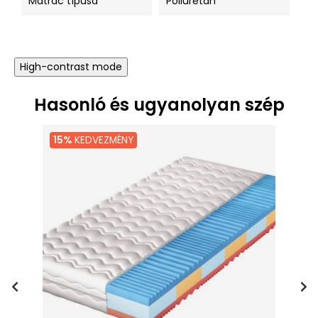
Matrac típusa
Poliuretán
High-contrast mode
Hasonló és ugyanolyan szép
15%
KEDVEZMÉNY