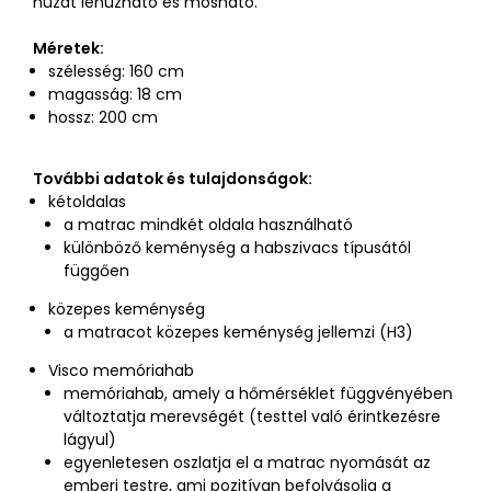
huzat lehúzható és mosható.
Méretek:
szélesség: 160 cm
magasság: 18 cm
hossz: 200 cm
További adatok és tulajdonságok:
kétoldalas
a matrac mindkét oldala használható
különböző keménység a habszivacs típusától
függően
közepes keménység
a matracot közepes keménység jellemzi (H3)
Visco memóriahab
memóriahab, amely a hőmérséklet függvényében
változtatja merevségét (testtel való érintkezésre
lágyul)
egyenletesen oszlatja el a matrac nyomását az
emberi testre, ami pozitívan befolyásolja a