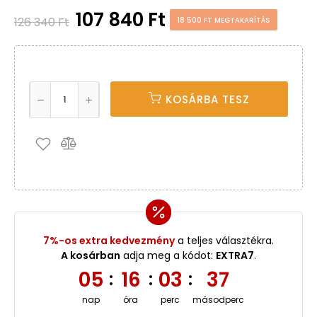
107 840 Ft
126 340 Ft
18 500 FT MEGTAKARÍTÁS
KOSÁRBA TESZ
7%-os extra kedvezmény
a teljes választékra.
A kosárban
adja meg a kódot:
EXTRA7
.
05
16
03
36
:
:
:
nap
óra
perc
másodperc