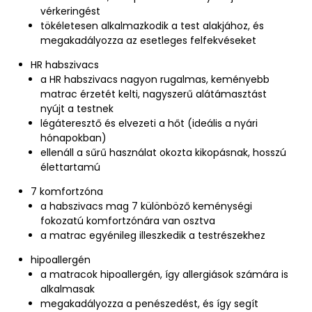
vérkeringést
tökéletesen alkalmazkodik a test alakjához, és
megakadályozza az esetleges felfekvéseket
HR habszivacs
a HR habszivacs nagyon rugalmas, keményebb
matrac érzetét kelti, nagyszerű alátámasztást
nyújt a testnek
légáteresztő és elvezeti a hőt (ideális a nyári
hónapokban)
ellenáll a sűrű használat okozta kikopásnak, hosszú
élettartamú
7 komfortzóna
a habszivacs mag 7 különböző keménységi
fokozatú komfortzónára van osztva
a matrac egyénileg illeszkedik a testrészekhez
hipoallergén
a matracok hipoallergén, így allergiások számára is
alkalmasak
megakadályozza a penészedést, és így segít