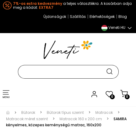
7%-os extra kedvezmény
a teljes választékra. A kosárban adja
meg a kódot:
EXTRA7
|
|
|
Újdonságok
Szállítás
Elérhetőségek
Blog
Veneti HU
Toggle
0
0
navigation
Bútorok
Bútorok típus szerint
Matracok
Matracok méret szerint
Matracok 160 x 200 cm
SAMIRA
kényelmes, közepes keménységű matrac, 160x200