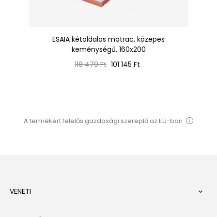
ESAIA kétoldalas matrac, közepes
D
keménységű, 160x200
Normál
Ár
118 470 Ft
101 145 Ft
ár
A termékért felelős gazdasági szereplő az EU-ban
VENETI
