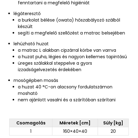
fenntartani a megfelelő higiéniát
légáteresztő
a burkolat bélése (owata) hőszabályozó szálból
készült
segíti a megfelelő szellőzést a matrac belsejében
lehúzható huzat
a matrac L alakban cipzárral körbe van varrva
a huzat puha, légies és nagyon kellemes tapintású
üreges szálakkal steppelve a gyors
izzadságelvezetés érdekében
mosógépben mosás
a huzat 40 °C-on alacsony fordulatszámon
mosható
nem ajánlott vasalni és a szárítóban szárítani
Csomagolás
Méretek [cm]
Súly [kg]
1
160×40×40
20