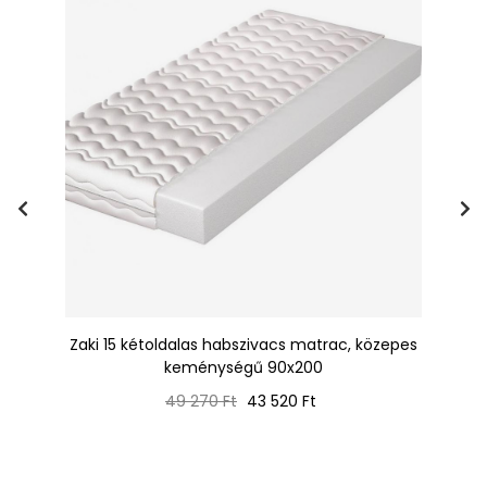
Zaki 15 kétoldalas habszivacs matrac, közepes
DE
keménységű 90x200
Normál
Ár
49 270 Ft
43 520 Ft
ár