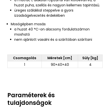
huzat puha, szellős és nagyon kellemes tapintású.
üreges szálakkal steppelve a gyors
izzadságelvezetés érdekében
Mosógépben mosás
a huzat 40 °C-on alacsony fordulatszámon
mosható
nem ajánlott vasalni és a szárítóban szárítani
Csomagolás
Méretek [cm]
Súly [kg]
1
90×40×40
4
Paraméterek és
tulajdonságok