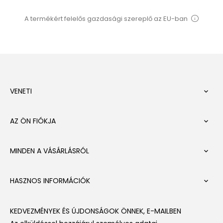
A termékért felelős gazdasági szereplő az EU-ban
VENETI

AZ ÖN FIÓKJA

MINDEN A VÁSÁRLÁSRÓL

HASZNOS INFORMÁCIÓK

KEDVEZMÉNYEK ÉS ÚJDONSÁGOK ÖNNEK, E-MAILBEN