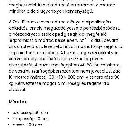
meghosszabbítsa a matrac élettartamát. A matrac
mindkét oldala ugyanolyan keménységű.
A Zaki 10 habszivacs matrac előnye a hipoallergén
kialakítás, amely megakadályozza a penészképződést,
a hőszabályozó szálak pedig segítik a megfelelő
légáramlást a matrac belsejében. Az "L" alakú, bevarrt
cipzárral ellátott, levehető huzat mosható így segít a jó
higiénia fenntartásában. A huzat üreges szálakkal van
varrva, amely lehetővé teszi az izzadság gyors
elvezetését. A huzat mosógépben 40 °C-on mosható,
de vasalni, szárítógépben szárítani nem javasolt. A Zaki
10 matrac méretei: 90 × 10 × 200 cm. A teherbírása 90
kg. Kényeztesse magát a minőségi és regeneráló
alvással.
Méretek:
szélesség: 90 cm
magasság: 10 cm
hossz: 200 cm