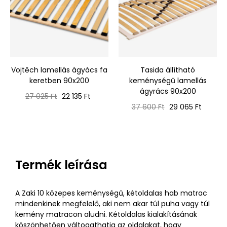
Vojtěch lamellás ágyács fa
Tasida állítható
keretben 90x200
keménységű lamellás
ágyrács 90x200
Normál
Ár
27 025 Ft
22 135 Ft
ár
Normál
Ár
37 600 Ft
29 065 Ft
ár
Termék leírása
A Zaki 10 közepes keménységű, kétoldalas hab matrac
mindenkinek megfelelő, aki nem akar túl puha vagy túl
kemény matracon aludni. Kétoldalas kialakításának
köszönhetően váltogathatja az oldalakat, hogy