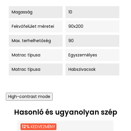
Magasság
10
Fekvőfelület méretei
90x200
Max. terhelhetőség
90
Matrac típusa
Egyszemélyes
Matrac típusa
Habszivacsok
High-contrast mode
Hasonló és ugyanolyan szép
12%
KEDVEZMÉNY