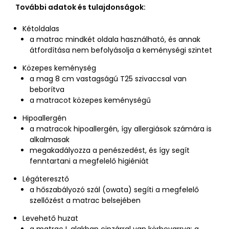
További adatok és tulajdonságok:
Kétoldalas
a matrac mindkét oldala használható, és annak
átfordítása nem befolyásolja a keménységi szintet
Közepes keménység
a mag 8 cm vastagságú T25 szivaccsal van
beborítva
a matracot közepes keménységű
Hipoallergén
a matracok hipoallergén, így allergiások számára is
alkalmasak
megakadályozza a penészedést, és így segít
fenntartani a megfelelő higiéniát
Légáteresztő
a hőszabályozó szál (owata) segíti a megfelelő
szellőzést a matrac belsejében
Levehető huzat
a matrac L alakban cipzárral van körbevarrva; a