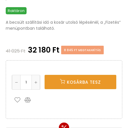
Raktáron
A becsült szállítási idő a kosár utolsó lépésénél, a „Fizetés“
menüpontban található.
32 180 Ft
41 025 Ft
8 845 FT MEGTAKARÍTÁS
KOSÁRBA TESZ