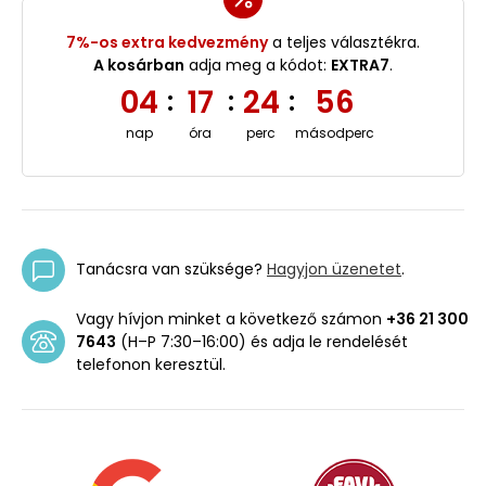
7%-os extra kedvezmény
a teljes választékra.
A kosárban
adja meg a kódot:
EXTRA7
.
04
17
24
56
:
:
:
nap
óra
perc
másodperc
Tanácsra van szüksége?
Hagyjon üzenetet
.
Vagy hívjon minket a következő számon
+36 21 300
7643
(H–P 7:30–16:00) és adja le rendelését
telefonon keresztül.