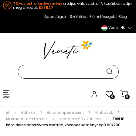
7%-os extra kedvezmény
a teljes választékra. A kosárban adja
meg a kódot:
EXTRA7
|
|
|
Újdonságok
Szállítás
Elérhetőségek
Blog
Veneti HU
Toggle
0
0
navigation
Bútorok
Bútorok típus szerint
Matracok
Matracok méret szerint
Matracok 90 x 200 cm
Zaki 10
kétoldalas habszivacs matrac, közepes keménységű 90x200