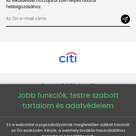
Az elküldéssel hozzájárul személyes adatai
feldolgozásához.
Copyright © 2026 - Veneti™
Jobb funkciók, testre szabott
Veneti HU
tartalom és adatvédelem
Veneti CZ
Ez a weboldal a jogszabályoknak megfelelően sütiket használ
az Ön eszközén. Kérjük, a webhely további használatához
Veneti DE