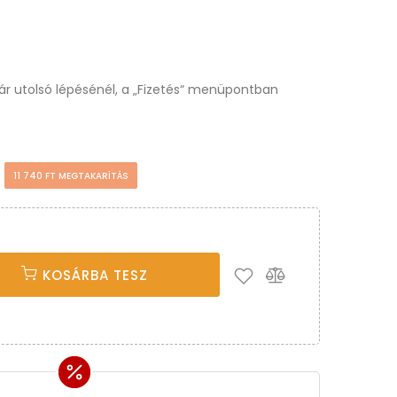
osár utolsó lépésénél, a „Fizetés“ menüpontban
t
11 740 FT MEGTAKARÍTÁS
KOSÁRBA TESZ