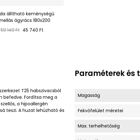
ida állítható keménységű
mellás ágyrács 180x200
Normál
Ár
59 140 Ft
45 740 Ft
ár
Paraméterek és 
zerkezet T25 habszivacsból
Magasság
an befedve. Fordítsa meg a
zellős, a hipoallergén
sá teszi. A huzat lehúzható és
Fekvőfelület méretei
Max. terhelhetőség