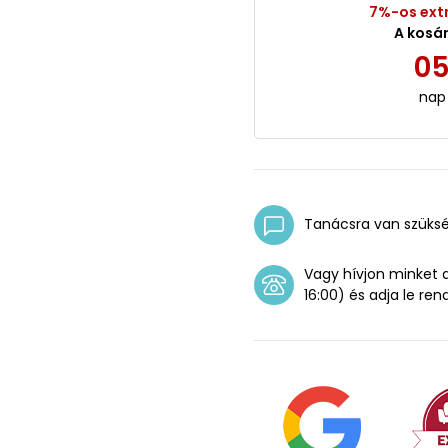
7%-os ext
A kosá
0
nap
Tanácsra van szüks
Vagy hívjon minket
16:00) és adja le ren