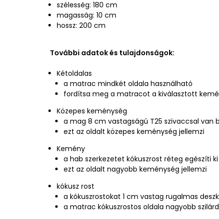
szélesség: 180 cm
magasság: 10 cm
hossz: 200 cm
További adatok és tulajdonságok:
Kétoldalas
a matrac mindkét oldala használható
fordítsa meg a matracot a kiválasztott kem
Közepes keménység
a mag 8 cm vastagságú T25 szivaccsal van 
ezt az oldalt közepes keménység jellemzi
Kemény
a hab szerkezetet kókuszrost réteg egészíti ki
ezt az oldalt nagyobb keménység jellemzi
kókusz rost
a kókuszrostokat 1 cm vastag rugalmas deszk
a matrac kókuszrostos oldala nagyobb szilárd