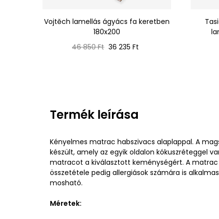
Vojtěch lamellás ágyács fa keretben
Tas
180x200
la
Normál
Ár
46 850 Ft
36 235 Ft
ár
Termék leírása
Kényelmes matrac habszivacs alaplappal. A mags
készült, amely az egyik oldalon kókuszréteggel v
matracot a kiválasztott keménységért. A matrac s
összetétele pedig allergiások számára is alkalmas
mosható.
Méretek: