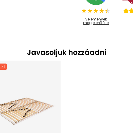
Vélemények
megjelenítése
Javasoljuk hozzáadni
 FT