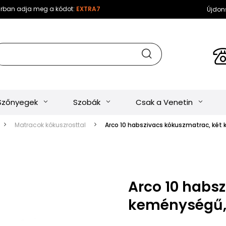
sárban adja meg a kódot:
EXTRA7
Újdon
Szőnyegek
Szobák
Csak a Venetin
Matracok kókuszrosttal
Arco 10 habszivacs kókuszmatrac, két
Arco 10 habs
keménységű,