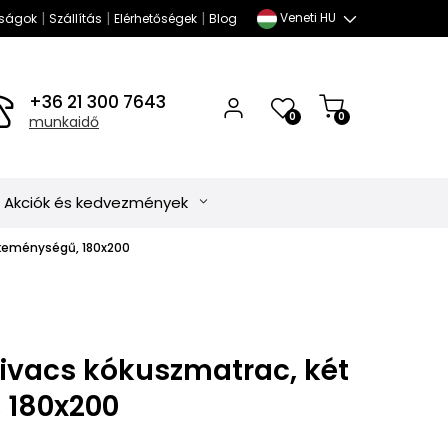
|
|
|
Veneti HU
ságok
Szállítás
Elérhetőségek
Blog
+36 21 300 7643
0
0
munkaidő
Akciók és kedvezmények
 keménységű, 180x200
zivacs kókuszmatrac, két
 180x200