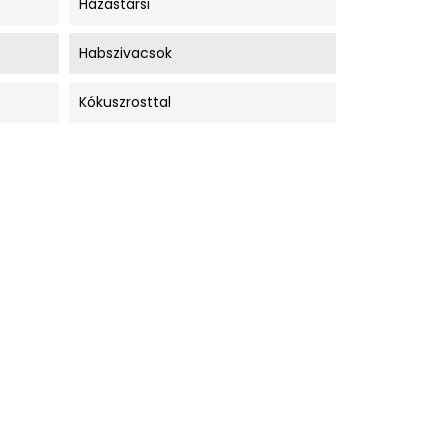
Házastársi
Habszivacsok
Kókuszrosttal