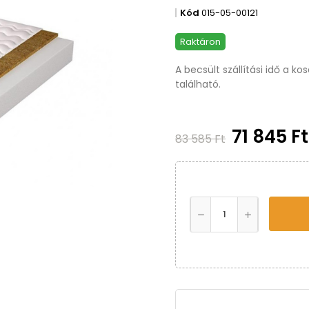
Kód
015-05-00121
Raktáron
A becsült szállítási idő a k
található.
71 845 F
83 585 Ft