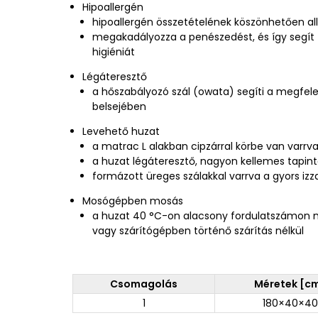
Hipoallergén
hipoallergén összetételének köszönhetően al
megakadályozza a penészedést, és így segít 
higiéniát
Légáteresztő
a hőszabályozó szál (owata) segíti a megfele
belsejében
Levehető huzat
a matrac L alakban cipzárral körbe van varrv
a huzat légáteresztő, nagyon kellemes tapin
formázott üreges szálakkal varrva a gyors i
Mosógépben mosás
a huzat 40 °C-on alacsony fordulatszámon 
vagy szárítógépben történő szárítás nélkül
Csomagolás
Méretek [c
1
180×40×40