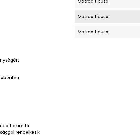
Matrac típusa
Matrac típusa
Matrac típusa
énységért
beborítva
ába tömörítik
sággal rendelkezik