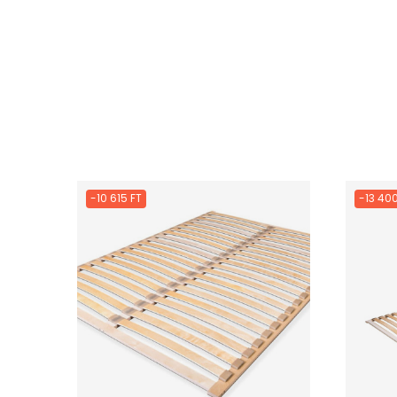
-10 615 FT
-13 400