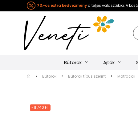
7%-os extra kedvezmény
a teljes választékra. A ko
Bútorok
Ajtók
Bútorok
Bútorok típus szerint
Matracok
-11 740 FT