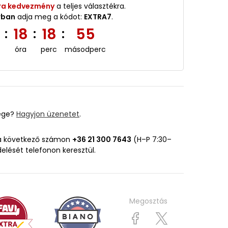
ra kedvezmény
a teljes választékra.
rban
adja meg a kódot:
EXTRA7
.
5
18
18
52
:
:
:
óra
perc
másodperc
ége?
Hagyjon üzenetet
.
 a következő számon
+36 21 300 7643
(H–P 7:30–
delését telefonon keresztül.
Megosztás