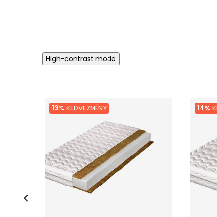
High-contrast mode
13%
KEDVEZMÉNY
14%
K