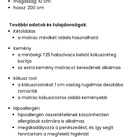
magasság: 10 cm
hossz: 200 cm
További adatok és tulajdonságok:
Kétoldalas
a matrac mindkét oldala használható
Kemény
a minőségi T25 habszivacs belsőt kókuszréteg
borítja
az extra kemény matracot keresőknek alkalmas
kókusz rost
a kókuszrostokat 1 cm vastag rugalmas deszkába
tömörítik
a matrac kókuszrostos oldala keményebb
Hipoallergén
hipoallergén összetételének köszönhetően
allergiások számára is alkalmas
megakadályozza a penészedést, és így segít
fenntartani a megfelelő higiéniát