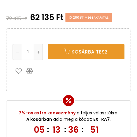
62 135 Ft
72 415 Ft
10 280 FT MEGTAKARÍTÁS
KOSÁRBA TESZ
7%-os extra kedvezmény
a teljes választékra.
A kosárban
adja meg a kódot:
EXTRA7
.
05
13
36
50
:
:
: