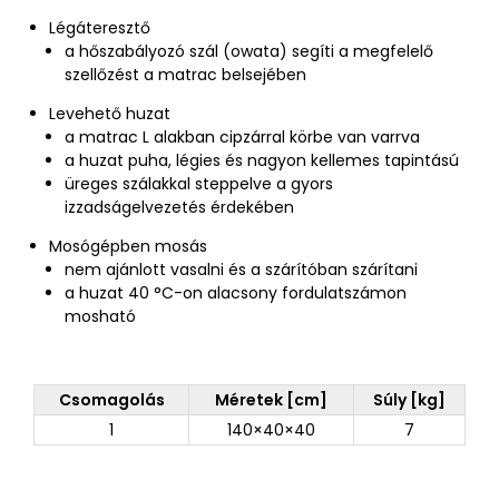
Légáteresztő
a hőszabályozó szál (owata) segíti a megfelelő
szellőzést a matrac belsejében
Levehető huzat
a matrac L alakban cipzárral körbe van varrva
a huzat puha, légies és nagyon kellemes tapintású
üreges szálakkal steppelve a gyors
izzadságelvezetés érdekében
Mosógépben mosás
nem ajánlott vasalni és a szárítóban szárítani
a huzat 40 °C-on alacsony fordulatszámon
mosható
Csomagolás
Méretek [cm]
Súly [kg]
1
140×40×40
7