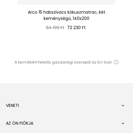
ac,
Arco 15 habszivacs kókuszmatrac, két
keménységű, 140x200
Normál
Ár
84 190 Ft
72 230 Ft
ár
A termékért felelős gazdasági szereplő az EU-ban
VENETI

AZ ÖN FIÓKJA
