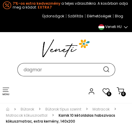
7%-os extra kedvezmény
a teljes választékra. A kosárban adja
meg a kódot:
EXTRA7
|
|
|
Újdonságok
Szállítás
Elérhetőségek
Blog
Veneti HU
Toggle
0
0
navigation
Bútorok
Bútorok típus szerint
Matracok
Matracok kókuszrosttal
Karnik 10 kétoldalas habszivacs
kókuszmatrac, extra kemény, 140x200