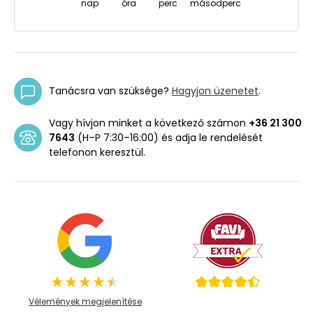
nap
óra
perc
másodperc
Tanácsra van szüksége?
Hagyjon üzenetet
.
Vagy hívjon minket a következő számon
+36 21 300
7643
(H–P 7:30–16:00) és adja le rendelését
telefonon keresztül.
Vélemények megjelenítése