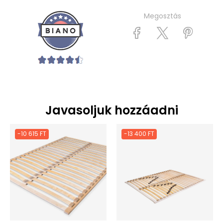
Megosztás
Javasoljuk hozzáadni
-10 615 FT
-13 400 FT