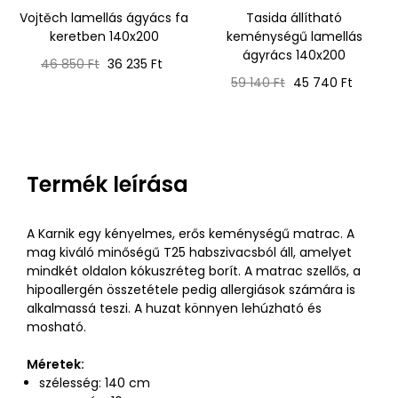
Vojtěch lamellás ágyács fa
Tasida állítható
keretben 140x200
keménységű lamellás
ágyrács 140x200
Normál
Ár
46 850 Ft
36 235 Ft
ár
Normál
Ár
59 140 Ft
45 740 Ft
ár
Termék leírása
A Karnik egy kényelmes, erős keménységű matrac. A
mag kiváló minőségű T25 habszivacsból áll, amelyet
mindkét oldalon kókuszréteg borít. A matrac szellős, a
hipoallergén összetétele pedig allergiások számára is
alkalmassá teszi. A huzat könnyen lehúzható és
mosható.
Méretek:
szélesség: 140 cm