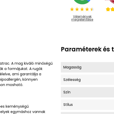
Vélemények
megjelenítése
Paraméterek és 
atrac. A mag kiváló minőségű
Magasság
ák a formájukat. A rugók
lelve, ami garantálja a
hipoallergén, könnyen
Szélesség
mon mosható.
Szín
Stílus
epes keménységű
melyek egymáshoz vannak