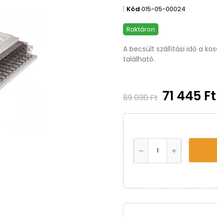
Kód
015-05-00024
Raktáron
A becsült szállítási idő a k
található.
71 445 F
89 030 Ft