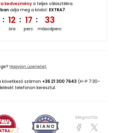
ra kedvezmény
a teljes választékra.
rban
adja meg a kódot:
EXTRA7
.
5
12
17
32
:
:
:
óra
perc
másodperc
ége?
Hagyjon üzenetet
.
 a következő számon
+36 21 300 7643
(H–P 7:30–
delését telefonon keresztül.
Megosztás