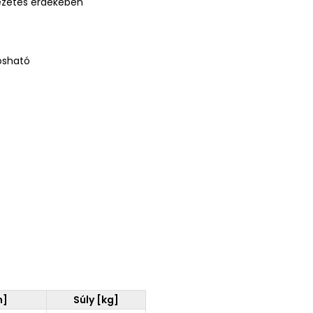
vezetés érdekében
osható
m]
Súly [kg]