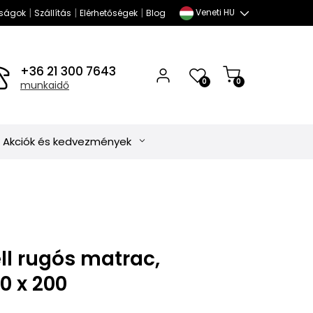
|
|
|
Veneti HU
ságok
Szállítás
Elérhetőségek
Blog
+36 21 300 7643
0
0
munkaidő
Akciók és kedvezmények
ll rugós matrac,
0 x 200