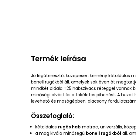
Termék leírása
Jó légáteresztő, közepesen kemény kétoldalas m
bonell rugókból áll, amelyek sok éven át megtartj
mindkét oldala T25 habszivacs réteggel vannak bé
minőségi alvást és a tökéletes pihenést. A huzat 
levehető és mosógépben, alacsony fordulatszá
Összefoglaló:
kétoldalas
rugós hab
matrac, univerzális, köz
a mag kiváló minőségű
bonell rugókból
áll, a