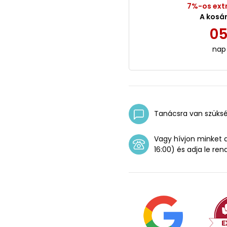
7%-os ext
A kosá
0
nap
Tanácsra van szüks
Vagy hívjon minket
16:00) és adja le ren