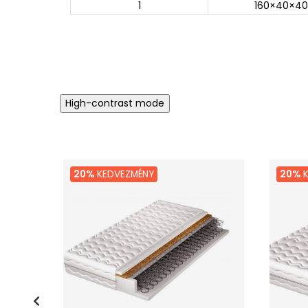
1
160×40×40
High-contrast mode
20%
KEDVEZMÉNY
20%
K