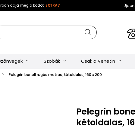
sárban adja meg a kódot:
EXTRA7
Újdon
Szőnyegek
Szobák
Csak a Venetin
Pelegrin bonell rugós matrac, kétoldalas, 160 x 200
Pelegrin bone
kétoldalas, 16