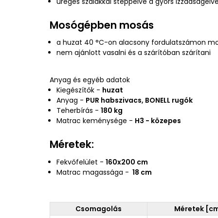
üreges szálakkal steppelve a gyors izzadságel
Mosógépben mosás
a huzat 40 °C-on alacsony fordulatszámon m
nem ajánlott vasalni és a szárítóban szárítani
Anyag és egyéb adatok
Kiegészítők -
huzat
Anyag -
PUR habszivacs, BONELL rugók
Teherbírás -
180 kg
Matrac keménysége -
H3 - közepes
Méretek:
Fekvőfelület -
160x200 cm
Matrac magassága -
18 cm
Csomagolás
Méretek [c