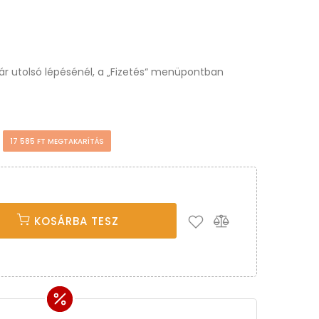
osár utolsó lépésénél, a „Fizetés“ menüpontban
t
17 585 FT MEGTAKARÍTÁS
KOSÁRBA TESZ