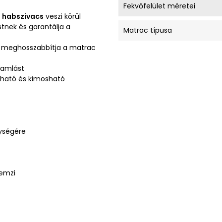
Fekvőfelület méretei
 habszivacs
veszi körül
stnek és garantálja a
Matrac típusa
gy meghosszabbítja a matrac
ramlást
ítható és kimosható
ységére
lemzi