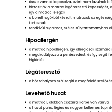
össze vannak kapcsolva, ezért nem lazulnak ki 
biztosítják a matrac légáteresztő képességét, a
így a matrac lélegzik
a bonell rugókból készült matracok az egészség
tartoznak
rendkívül rugalmas, széles súlytartományban 
Hipoallergén
a matrac hipoallergén, így allergiások számára 
megakadályozza a penészedést, és így segít fe
higiéniát
Légáteresztő
a hőszabályozó szál segíti a megfelelő szellőz
Levehető huzat
a matrac L alakban cipzárral körbe van varrva
a huzat puha, légies és nagyon kellemes tapin