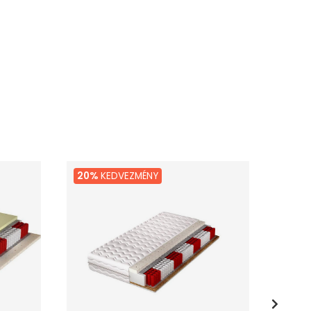
20%
KEDVEZMÉNY
20%