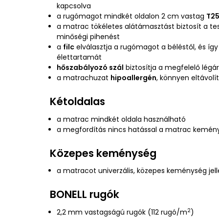
kapcsolva
a rugómagot mindkét oldalon 2 cm vastag
T25
a matrac tökéletes alátámasztást biztosít a te
minőségi pihenést
a
filc
elválasztja a rugómagot a béléstől, és í
élettartamát
hőszabályozó szál
biztosítja a megfelelő légá
a matrachuzat
hipoallergén
, könnyen eltávol
Kétoldalas
a matrac mindkét oldala használható
a megfordítás nincs hatással a matrac kemén
Közepes keménység
a matracot univerzális, közepes keménység jel
BONELL rugók
2
2,2 mm vastagságú rugók (112 rugó/m
)