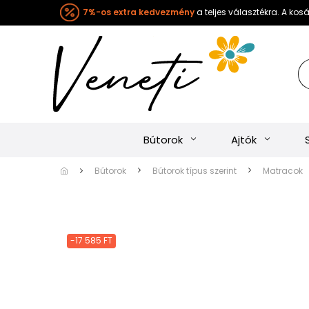
7%-os extra kedvezmény
a teljes választékra. A ko
Bútorok
Ajtók
Bútorok
Bútorok típus szerint
Matracok
-17 585 FT