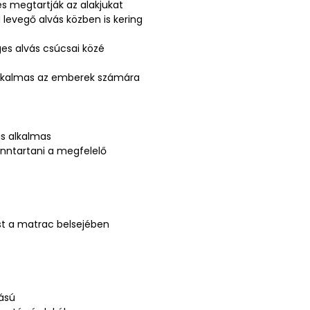
és megtartják az alakjukat
 levegő alvás közben is kering
es alvás csúcsai közé
alkalmas az emberek számára
is alkalmas
nntartani a megfelelő
ést a matrac belsejében
tású