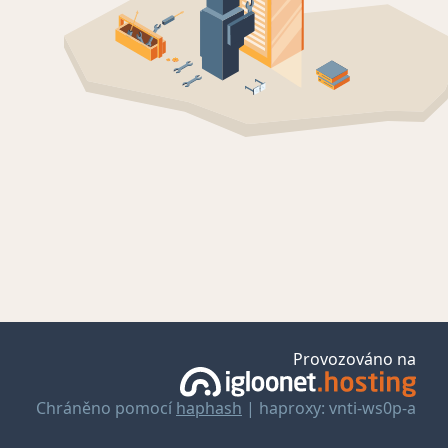
Provozováno na
Chráněno pomocí
haphash
| haproxy: vnti-ws0p-a