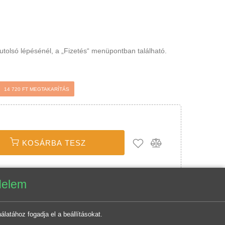
osár utolsó lépésénél, a „Fizetés“ menüpontban
t
14 720 FT MEGTAKARÍTÁS
KOSÁRBA TESZ
tvédelem
sználatához fogadja el a beállításokat.