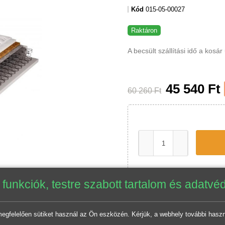
Kód
015-05-00027
Raktáron
A becsült szállítási idő a k
található.
45 540 F
60 260 Ft
nkciók, testre szabott tartalom és ada
elően sütiket használ az Ön eszközén. Kérjük, a webhely további ha