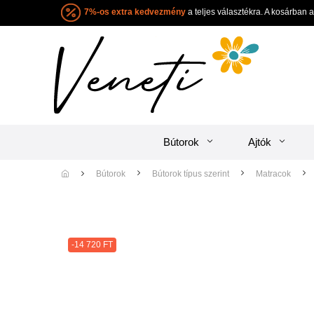
7%-os extra kedvezmény
a teljes választékra. A ko
Bútorok
Ajtók
Bútorok
Bútorok típus szerint
Matracok
-14 720 FT