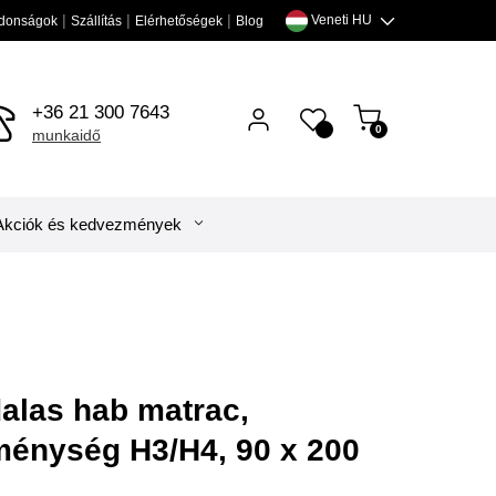
|
|
|
Veneti HU
ságok
Szállítás
Elérhetőségek
Blog
+36 21 300 7643
0
0
munkaidő
Akciók és kedvezmények
200
ldalas hab matrac,
ménység H3/H4, 90 x 200