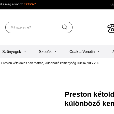
sárban adja meg a kódot:
EXTRA7
Újdon
Szőnyegek
Szobák
Csak a Venetin
Preston kétoldalas hab matrac, különböző keménység H3/H4, 90 x 
Preston kéto
különböző ke