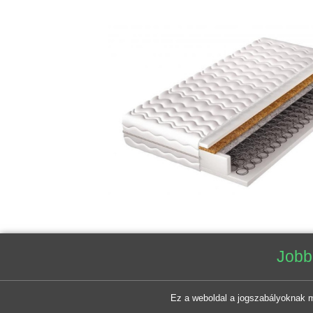
Jobb fu
Ez a weboldal a jogszabályoknak megfel