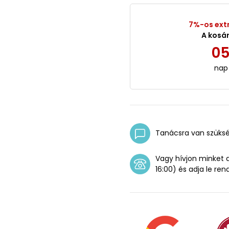
7%-os ext
A kosá
0
nap
Tanácsra van szüks
Vagy hívjon minket
16:00) és adja le ren