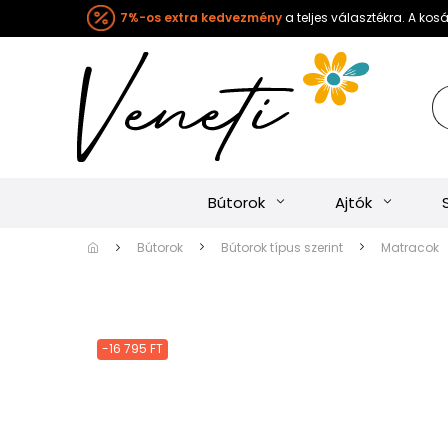
7%-os extra kedvezmény
a teljes választékra. A ko
Bútorok
Ajtók
Bútorok
Bútorok típus szerint
Matracok
-16 795 FT