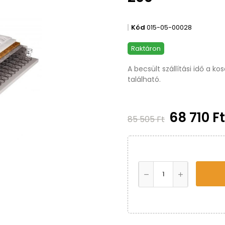
Kód
015-05-00028
Raktáron
A becsült szállítási idő a k
található.
68 710 F
85 505 Ft