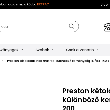
sárban adja meg a kódot:
EXTRA7
Újdon
Szőnyegek
Szobák
Csak a Venetin
Preston kétoldalas hab matrac, különböző keménység H3/H4, 140 x
Preston kéto
különböző ke
200