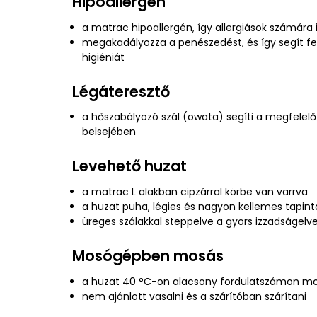
Hipoallergén
a matrac hipoallergén, így allergiások számára 
megakadályozza a penészedést, és így segít fe
higiéniát
Légáteresztő
a hőszabályozó szál (owata) segíti a megfelelő
belsejében
Levehető huzat
a matrac L alakban cipzárral körbe van varrva
a huzat puha, légies és nagyon kellemes tapin
üreges szálakkal steppelve a gyors izzadságel
Mosógépben mosás
a huzat 40 °C-on alacsony fordulatszámon m
nem ajánlott vasalni és a szárítóban szárítani