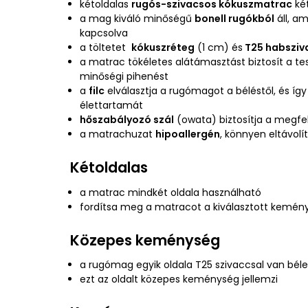
kétoldalas
rugós-szivacsos kókuszmatrac
két
a mag kiváló minőségű
bonell rugókból
áll, a
kapcsolva
a töltetet
kókuszréteg
(1 cm) és
T25 habsziv
a matrac tökéletes alátámasztást biztosít a te
minőségi pihenést
a
filc
elválasztja a rugómagot a béléstől, és í
élettartamát
hőszabályozó szál
(owata) biztosítja a megfe
a matrachuzat
hipoallergén
, könnyen eltávol
Kétoldalas
a matrac mindkét oldala használható
fordítsa meg a matracot a kiválasztott kemén
Közepes keménység
a rugómag egyik oldala T25 szivaccsal van béle
ezt az oldalt közepes keménység jellemzi