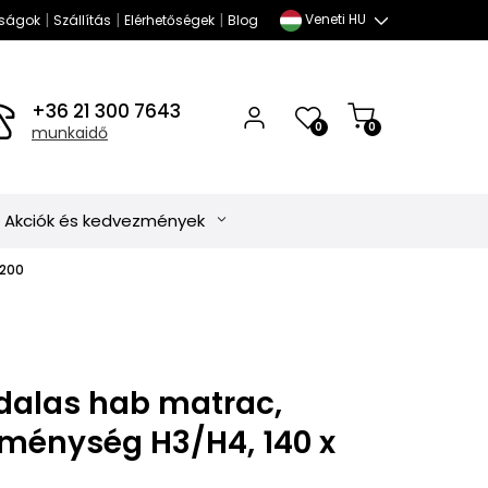
|
|
|
Veneti HU
ságok
Szállítás
Elérhetőségek
Blog
+36 21 300 7643
0
0
munkaidő
Akciók és kedvezmények
 200
ldalas hab matrac,
ménység H3/H4, 140 x