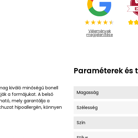
Vélemények
megjelenítése
Paraméterek és 
mag kiváló minőségű bonell
Magasság
ják a formájukat. A belső
ható, mely garantálja a
chuzat hipoallergén, könnyen
Szélesség
Szín
Stílus