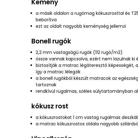
Kemény
a másik oldalon a rugómag kókuszrosttal és T2
beborítva
ezt az oldalt nagyobb keménység jellemzi
Bonell rugók
2,2 mm vastagságú rugók (112 rugó/m2)
össze vannak kapcsolva, ezért nem lazulnak ki 
biztosítják a matrac légáteresztő képességét, a
így a matrac lélegzik
a bonell rugókból készült matracok az egészség
tartoznak
rendkívül rugalmas, széles súlytartományban 
kókusz rost
a kókuszrostokat 1 cm vastag rugalmas deszkáb
a matrac kókuszrostos oldala nagyobb szilárdsá