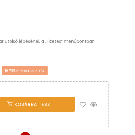
osár utolsó lépésénél, a „Fizetés“ menüpontban
t
16 795 FT MEGTAKARÍTÁS
KOSÁRBA TESZ