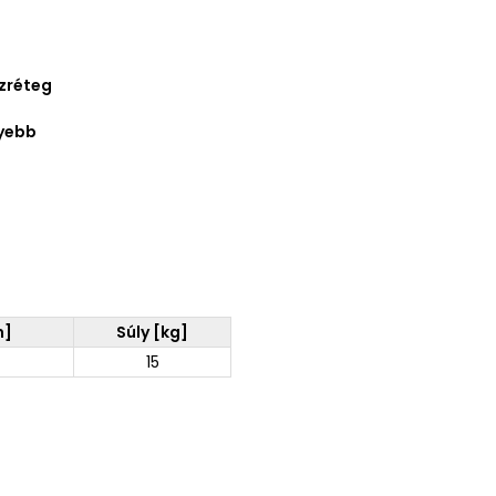
szréteg
nyebb
m]
Súly [kg]
15