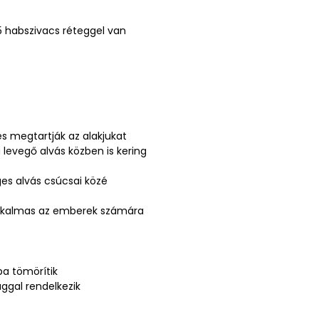
5 habszivacs réteggel van
és megtartják az alakjukat
 levegő alvás közben is kering
es alvás csúcsai közé
alkalmas az emberek számára
a tömörítik
ggal rendelkezik