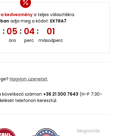
ra kedvezmény
a teljes választékra.
rban
adja meg a kódot:
EXTRA7
.
5
05
04
00
:
:
:
óra
perc
másodperc
ége?
Hagyjon üzenetet
.
 a következő számon
+36 21 300 7643
(H–P 7:30–
delését telefonon keresztül.
Megosztás