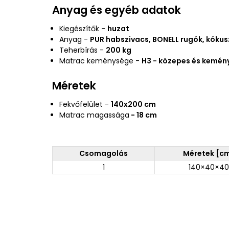
Anyag és egyéb adatok
Kiegészítők -
huzat
Anyag -
PUR habszivacs, BONELL rugók, kóku
Teherbírás -
200 kg
Matrac keménysége -
H3 - közepes és kemé
Méretek
Fekvőfelület -
140x200 cm
Matrac magassága
- 18 cm
Csomagolás
Méretek [c
1
140×40×40