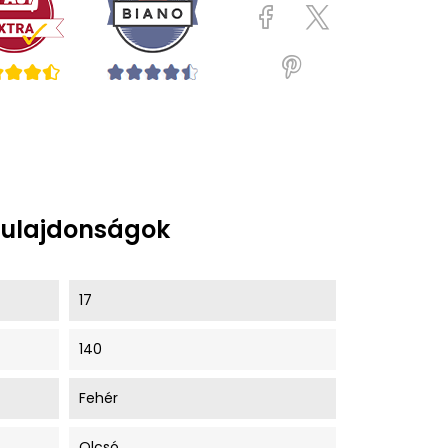
tulajdonságok
17
140
Fehér
Olcsó