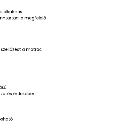
is alkalmas
nntartani a megfelelő
 szellőzést a matrac
tású
vezetés érdekében
osható