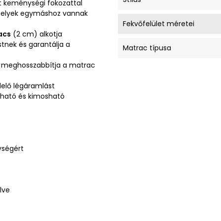
 keménységi fokozattal
melyek egymáshoz vannak
Fekvőfelület méretei
acs
(2 cm) alkotja
stnek és garantálja a
Matrac típusa
gy meghosszabbítja a matrac
lelő légáramlást
ítható és kimosható
ységért
lve