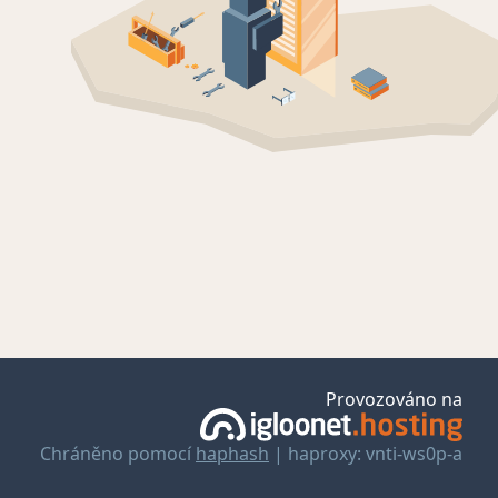
Provozováno na
Chráněno pomocí
haphash
| haproxy: vnti-ws0p-a