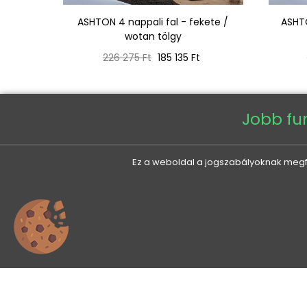
otan
ASHTON 4 nappali fal - fekete /
ASHTO
wotan tölgy
Normál
Ár
226 275 Ft
185 135 Ft
ár
Jobb fu
Ez a weboldal a jogszabályoknak megfel
0
VENETI
AZ ÖN FIÓKJA
Rólunk
Személyes adatok
Elérhetőségek
Megrendelések