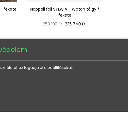
 - fekete
Nappali fali SYLWIA - Wotan tölgy /
RIONATA
fekete
Normál
Ár
t
258 190 Ft
235 740 Ft
ár
tvédelem
sználatához fogadja el a beállításokat.
KEDVEZMÉNYEK ÉS ÚJDONSÁGOK ÖNNEK,
E-MAILBEN
Az elküldéssel hozzájárul személyes
adatai feldolgozásához.