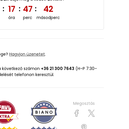
2
17
47
41
:
:
:
óra
perc
másodperc
ége?
Hagyjon üzenetet
.
 a következő számon
+36 21 300 7643
(H–P 7:30–
delését telefonon keresztül.
Megosztás