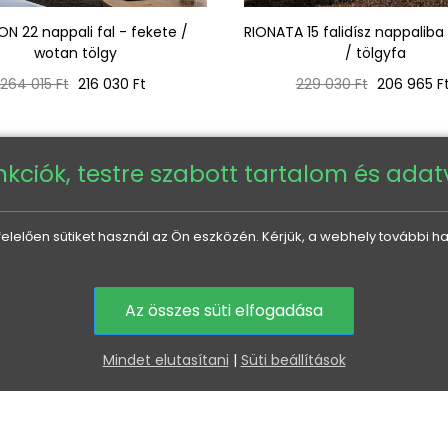
N 22 nappali fal - fekete /
RIONATA 15 falidísz nappaliba
wotan tölgy
/ tölgyfa
Normál
Ár
Normál
Ár
264 015 Ft
216 030 Ft
229 030 Ft
206 965 F
ár
ár
nkciók, testre szabott tartalom és ada
A termékért felelős gazdasági szereplő az EU-ban
elően sütiket használ az Ön eszközén. Kérjük, a webhely további ha
Az összes süti elfogadása
MINDEN A VÁSÁRLÁSRÓL
HASZNOS INFORMÁCIÓK
Mindet elutasítani
|
Süti beállítások
Kézbesítés és szállítás
Bútorösszeszerelés
alapelvei
Vásárlási feltételek
Bútor karbantartás