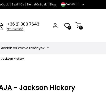
|
|
|
Veneti HU
ságok
Szállítás
Elérhetőségek
Blog
+36 21 300 7643
0
0
munkaidő
Akciók és kedvezmények
- Jackson Hickory
MAJA - Jackson Hickory