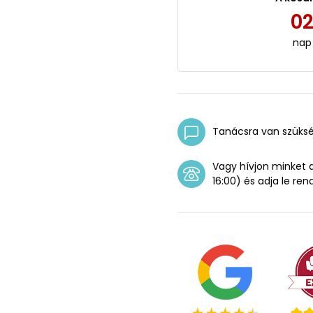
0
nap
Tanácsra van szüks
Vagy hívjon minket
16:00) és adja le ren