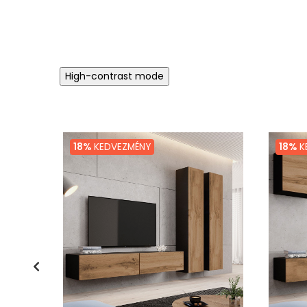
High-contrast mode
18%
KEDVEZMÉNY
18%
K