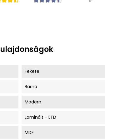
tulajdonságok
Fekete
Barna
Modern
Laminált - LTD
MDF