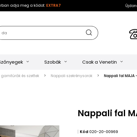
sárban adja meg a kódot:
EXTRA7
Újdon
Szőnyegek
Szobák
Csak a Venetin
 garnitúrák és szettek
Nappali szekrénysorok
Nappali fal MAJA 
Nappali fal 
Kód
020-20-00969