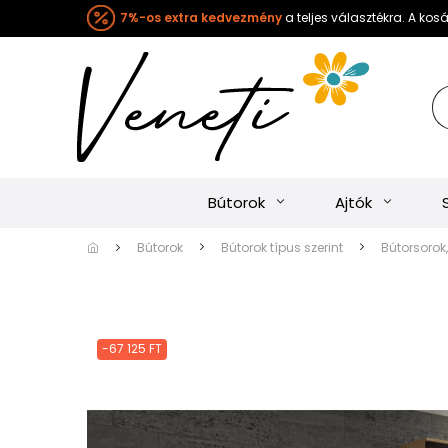
7%-os extra kedvezmény
a teljes választékra. A ko
Bútorok
Ajtók
Bútorok
Bútorok típus szerint
Bútorsorok,
-67 125 FT