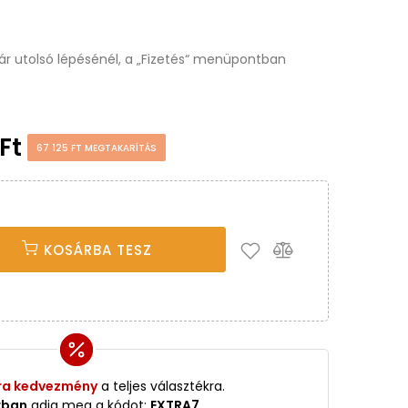
osár utolsó lépésénél, a „Fizetés“ menüpontban
 Ft
67 125 FT MEGTAKARÍTÁS
KOSÁRBA TESZ
ra kedvezmény
a teljes választékra.
rban
adja meg a kódot:
EXTRA7
.