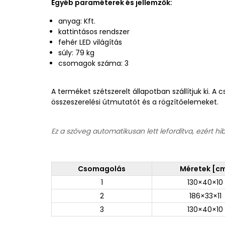
Egyéb paraméterek és jellemzők:
anyag: Kft.
kattintásos rendszer
fehér LED világítás
súly: 79 kg
csomagok száma: 3
A terméket szétszerelt állapotban szállítjuk ki. 
összeszerelési útmutatót és a rögzítőelemeket.
Ez a szöveg automatikusan lett lefordítva, ezért hi
Csomagolás
Méretek [c
1
130×40×10
2
186×33×11
3
130×40×10