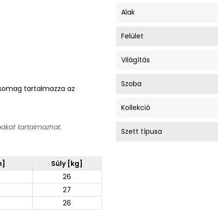
Alak
Felület
Világítás
Szoba
A csomag tartalmazza az
Kollekció
bákat tartalmazhat.
Szett típusa
m]
Súly [kg]
26
27
26