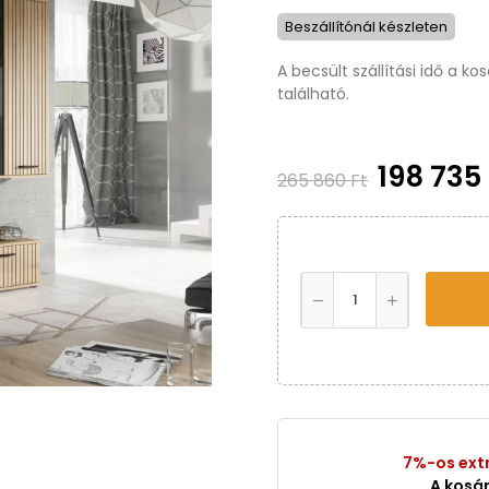
Beszállítónál készleten
A becsült szállítási idő a k
található.
198 735
265 860 Ft
7%-os ext
A kosá