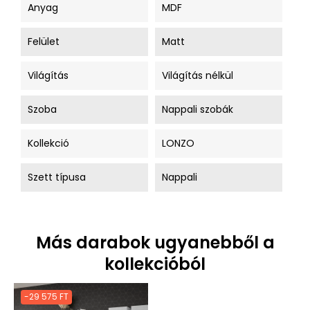
Anyag
MDF
Felület
Matt
Világítás
Világítás nélkül
Szoba
Nappali szobák
Kollekció
LONZO
Szett típusa
Nappali
Más darabok ugyanebből a
kollekcióból
-29 575 FT