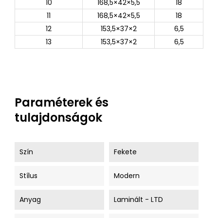
10
168,5×42×5,5
18
11
168,5×42×5,5
18
12
153,5×37×2
6,5
13
153,5×37×2
6,5
Paraméterek és
tulajdonságok
Szín
Fekete
Stílus
Modern
Anyag
Laminált - LTD