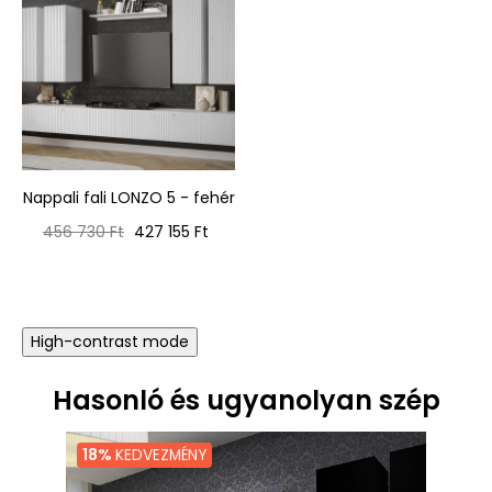
Nappali fali LONZO 5 - fehér
Normál
Ár
456 730 Ft
427 155 Ft
ár
High-contrast mode
Hasonló és ugyanolyan szép
18%
KEDVEZMÉNY