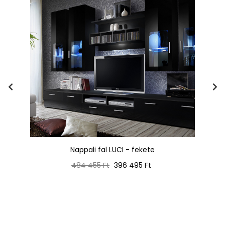
Nappali fal LUCI - fekete
Normál
Ár
484 455 Ft
396 495 Ft
ár