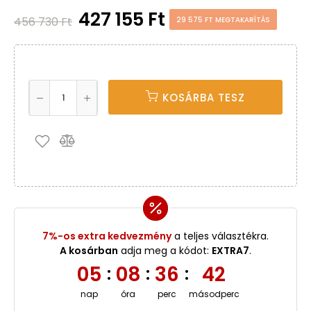
427 155 Ft
456 730 Ft
29 575 FT MEGTAKARÍTÁS
KOSÁRBA TESZ
7%-os extra kedvezmény
a teljes választékra.
A kosárban
adja meg a kódot:
EXTRA7
.
05
08
36
42
:
:
:
nap
óra
perc
másodperc