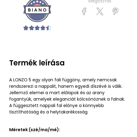
Megosztás
Termék leírása
A LONZO 5 egy olyan fali függöny, amely nemcsak
rendszerezi a nappalit, hanem egyedi díszévé is válik.
Jellemző elemei a mart előlapok és az arany
fogantyúk, amelyek eleganciát kölcsönöznek a falnak.
A függesztett nappali fal előnye a könnyebb
tisztíthatóság és a helytakarékosság.
Méretek (szé/ma/mé):