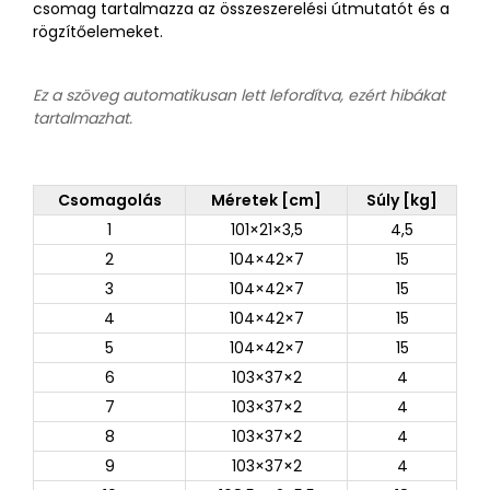
csomag tartalmazza az összeszerelési útmutatót és a
rögzítőelemeket.
Ez a szöveg automatikusan lett lefordítva, ezért hibákat
tartalmazhat.
Csomagolás
Méretek [cm]
Súly [kg]
1
101×21×3,5
4,5
2
104×42×7
15
3
104×42×7
15
4
104×42×7
15
5
104×42×7
15
6
103×37×2
4
7
103×37×2
4
8
103×37×2
4
9
103×37×2
4