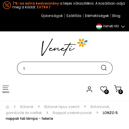
7%-os extra kedvezmény
a teljes választékra. A kosárban adja
meg a kódot:
EXTRA7
|
|
|
Újdonságok
Szállítás
Elérhetőségek
Blog
Veneti HU
Toggle
0
0
navigation
Bútorok
Bútorok típus szerint
Bútorsorok,
garnitúrák és szettek
Nappali szekrénysorok
LONZO 5
nappali fali lámpa - fekete