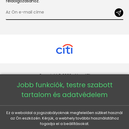
feldolgozásához.
Copyright © 2026 - Veneti™
Jobb funkciók, testre szabott
Veneti HU
tartalom és adatvédelem
Veneti CZ
Ez a weboldal a jogszabályoknak megfelelően sütiket használ
az Ön eszközén. Kérjük, a webhely további használatához
Veneti DE
fogadja el a beállításokat.