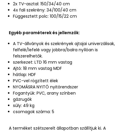
2x TV-asztal: 150/34/40 cm
4x fali szekrény: 34/100/40 cm
Függesztett polc: 100/15/22 cm
Egyéb paraméterek és jellemzők:
A TV-állványok és szekrények ajtajai univerzálisak,
felfelé/lefelé vagy jobbra/balra nyílóan is
felszerelhetők.
szerkezet: LTD 16 mm vastag
Ajtó: 18 mm vastag MDF
hátlap: HDF
PVC-vel rögzített élek
NYOMÁSRA NYITÓ nyitórendszer
Fogantyúk: PVC, arany színben
gázrugók
súly: 49 kg
csomagok száma: 5
A terméket szétszerelt állapotban szállítjuk ki. A